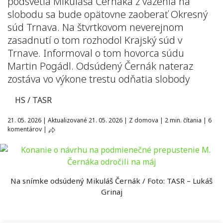
podsvetia Mikuláša Černáka z väzenia na
slobodu sa bude opätovne zaoberať Okresný
súd Trnava. Na štvrtkovom neverejnom
zasadnutí o tom rozhodol Krajský súd v
Trnave. Informoval o tom hovorca súdu
Martin Pogádl. Odsúdený Černák nateraz
zostáva vo výkone trestu odňatia slobody
HS / TASR
21. 05. 2026
|
Aktualizované 21. 05. 2026
|
Z domova
|
2 min. čítania
|
6
komentárov
|
Na snímke odsúdený Mikuláš Černák / Foto: TASR – Lukáš
Grinaj