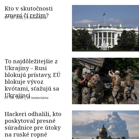
Kto v skutočnosti
zmení čí režim?
07. 08. 2026 |
8 komentárov
To najdôležitejšie z
Ukrajiny – Rusi
blokujú prístavy, EÚ
blokuje vývoz
kvótami, sťažujú sa
Ukrajinci
07. 08. 2026 |
26 komentárov
Hackeri odhalili, kto
poskytoval presné
súradnice pre útoky
na ruské ropné