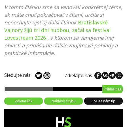
V tomto článku sme sa venovali konkrétnej téme,
ak máte chuť pokračovať v čítaní, určite si
nenechajte ujsť aj ďalší článok
Bratislavské
Vajnory žijú tri dni hudbou, začal sa festival
Lovestream 2026
, v ktorom sa venujeme inej
oblasti a prinášame ďalšie zaujímavé pohľady a
praktické informácie.
Sledujte nás
Zdieľajte nás
Prihlásiť sa
Zdieľať link
Nahlásiť chybu
Pošlite nám tip