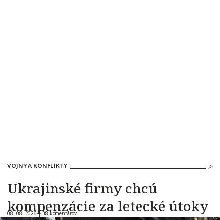
VOJNY A KONFLIKTY
Ukrajinské firmy chcú
kompenzácie za letecké útoky
08. 08. 2026 |
38 komentárov