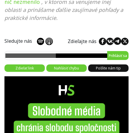
nič nezmenilo
, v ktorom sa venujeme inej
oblasti a prinášame ďalšie zaujímavé pohľady a
praktické informácie.
Sledujte nás
Zdieľajte nás
Prihlásiť sa
Zdieľať link
Nahlásiť chybu
Pošlite nám tip