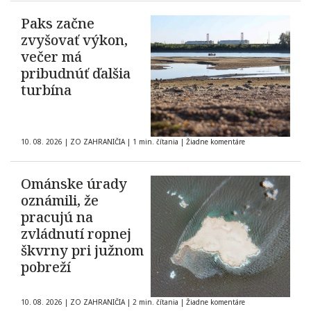
Paks začne
zvyšovať výkon,
večer má
pribudnúť ďalšia
turbína
10. 08. 2026
|
ZO ZAHRANIČIA
|
1 min. čítania
|
Žiadne komentáre
Ománske úrady
oznámili, že
pracujú na
zvládnutí ropnej
škvrny pri južnom
pobreží
10. 08. 2026
|
ZO ZAHRANIČIA
|
2 min. čítania
|
Žiadne komentáre