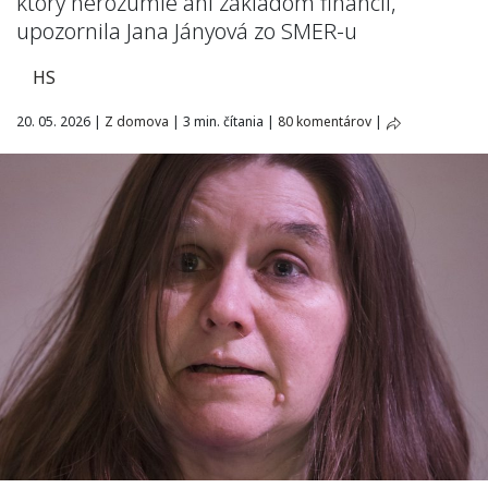
ktorý nerozumie ani základom financií,
upozornila Jana Jányová zo SMER-u
HS
20. 05. 2026
|
Z domova
|
3 min. čítania
|
80 komentárov
|