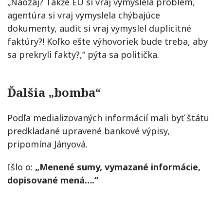
„Naozaj? Takže EÚ si vraj vymyslela problém,
agentúra si vraj vymyslela chýbajúce
dokumenty, audit si vraj vymyslel duplicitné
faktúry?! Koľko ešte výhovoriek bude treba, aby
sa prekryli fakty?,“ pýta sa politička.
Ďalšia „bomba“
Podľa medializovaných informácií mali byť štátu
predkladané upravené bankové výpisy,
pripomína Jányová.
Išlo o:
„Menené sumy, vymazané informácie,
dopisované mená….“