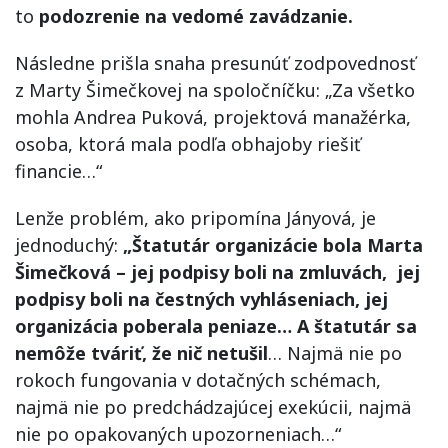
to
podozrenie na vedomé zavádzanie.
Následne prišla snaha presunúť zodpovednosť
z Marty Šimečkovej na spoločníčku: „Za všetko
mohla Andrea Puková, projektová manažérka,
osoba, ktorá mala podľa obhajoby riešiť
financie…“
Lenže problém, ako pripomína Jányová, je
jednoduchý:
„Štatutár organizácie bola Marta
Šimečková – jej podpisy boli na zmluvách, jej
podpisy boli na čestných vyhláseniach, jej
organizácia poberala peniaze… A štatutár sa
nemôže tváriť, že nič netušil
… Najmä nie po
rokoch fungovania v dotačných schémach,
najmä nie po predchádzajúcej exekúcii, najmä
nie po opakovaných upozorneniach…“