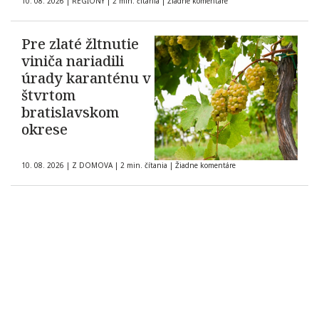
10. 08. 2026
|
REGIÓNY
|
2 min. čítania
|
Žiadne komentáre
Pre zlaté žltnutie
viniča nariadili
úrady karanténu v
štvrtom
bratislavskom
okrese
10. 08. 2026
|
Z DOMOVA
|
2 min. čítania
|
Žiadne komentáre