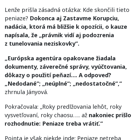
Lenže prišla zásadná otázka: Kde skončili tieto
peniaze?
Dokonca aj Zastavme Korupciu,
nadácia, ktorá má bližšie k opozícii, o kauze
napísala, že „právnik vidí aj podozrenia
z tunelovania neziskovky“.
„Európska agentúra opakovane žiadala
dokumenty, záverečné správy, vyúčtovania,
dôkazy o použití peňazí…. A odpoveď?
„Nedodané“; „neúplné“; „nedostatočné“,“
zhrnula Jányová.
Pokračovala: „Roky predlžovania lehôt, roky
vysvetľovaní, roky chaosu….. až
nakoniec prišlo
rozhodnutie: Peniaze treba vrátiť.“
Pointa je však niekde inde: Peniaze netreba