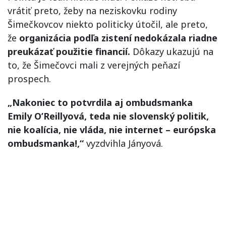
vrátiť preto, žeby na neziskovku rodiny
Šimečkovcov niekto politicky útočil, ale preto,
že
organizácia podľa zistení nedokázala riadne
preukázať použitie financií.
Dôkazy ukazujú na
to, že Šimečovci mali z verejných peňazí
prospech.
„Nakoniec to potvrdila aj ombudsmanka
Emily O’Reillyová, teda nie slovenský politik,
nie koalícia, nie vláda, nie internet – európska
ombudsmanka!,“
vyzdvihla Jányová.