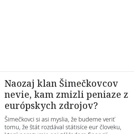
Naozaj klan Šimečkovcov
nevie, kam zmizli peniaze z
európskych zdrojov?
Šimečkovci si asi myslia, že budeme veriť
tomu, že štát rozdával státisíce eur človeku,