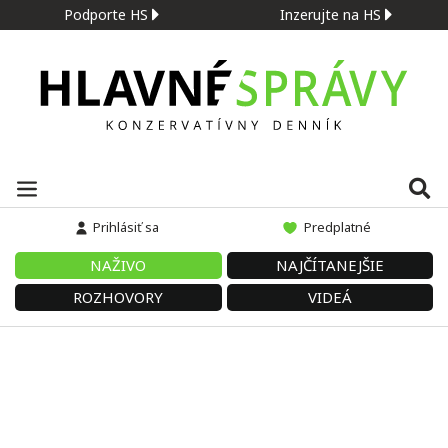
Podporte HS
Inzerujte na HS
Prihlásiť sa
Predplatné
NAŽIVO
NAJČÍTANEJŠIE
ROZHOVORY
VIDEÁ