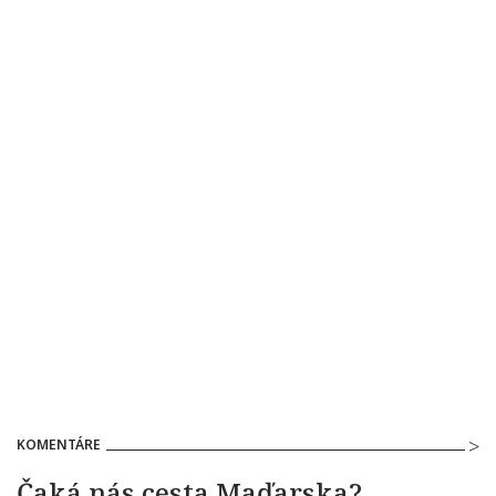
KOMENTÁRE
Čaká nás cesta Maďarska?