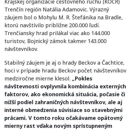
Krajskej organizácie cestovného ruchu (KOCR)
Trenčín región Natália Adamovic. Výrazný
záujem bol o Mohylu M. R. Štefánika na Bradle,
ktorú navštívilo približne 200.000 ľudí.
Trenčiansky hrad prilákal viac ako 144.000
turistov, Bojnický zámok takmer 143.000
návštevníkov.
Stabilný záujem je aj o hrady Beckov a Čachtice,
hoci v prípade hradu Beckov počet návštevníkov
medziročne mierne klesol.
„Pokles
návštevnosti ovplyvnila kombinácia externých
faktorov, ako ekonomická situácia, počasie či
nižší podiel zahraničných návštevníkov, ale aj
interné obmedzenia súvisiace so stavebnými
prácami. V tomto roku očakávame opätovný
mierny rast vďaka novým sprístupneným