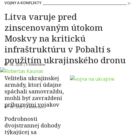
VOJNY A KONFLIKTY
Litva varuje pred
zinscenovaným útokom
Moskvy na kritickú
infraštruktúru v Pobaltí s
použitím ukrajinského dronu
07. 08. 2026 |
9 komentárov
Velitelia ukrajinskej
armády, ktorí údajne
spáchali samovraždu,
mohli byť zavraždení
príbuznými vojakov
07. 08. 2026 |
2 komentáre
Podrobnosti
dvojstrannej dohody
týkajúcej sa