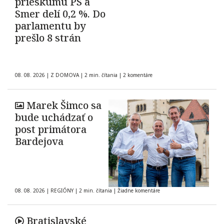
prieskumu PS a
Smer delí 0,2 %. Do
parlamentu by
prešlo 8 strán
08. 08. 2026
|
Z DOMOVA
|
2 min. čítania
|
2 komentáre
Marek Šimco sa
bude uchádzať o
post primátora
Bardejova
08. 08. 2026
|
REGIÓNY
|
2 min. čítania
|
Žiadne komentáre
Bratislavské