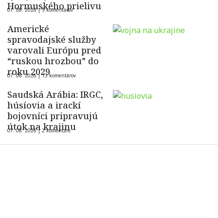
Hormuského prielivu
07. 08. 2026 |
5 komentárov
Americké
spravodajské služby
varovali Európu pred
“ruskou hrozbou” do
roku 2029
07. 08. 2026 |
13 komentárov
Saudská Arábia: IRGC,
húsíovia a irackí
bojovníci pripravujú
útok na krajinu
07. 08. 2026 |
2 komentáre