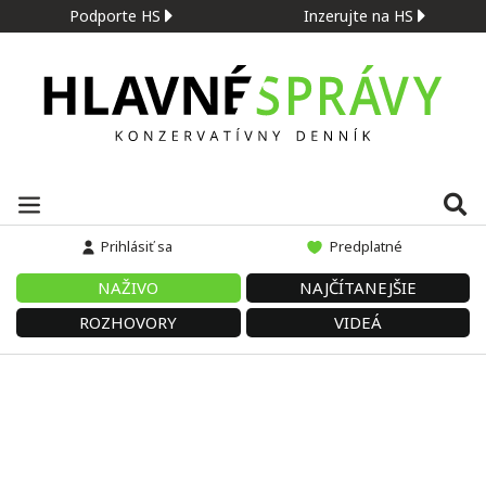
Podporte HS
Inzerujte na HS
Prihlásiť sa
Predplatné
NAŽIVO
NAJČÍTANEJŠIE
ROZHOVORY
VIDEÁ