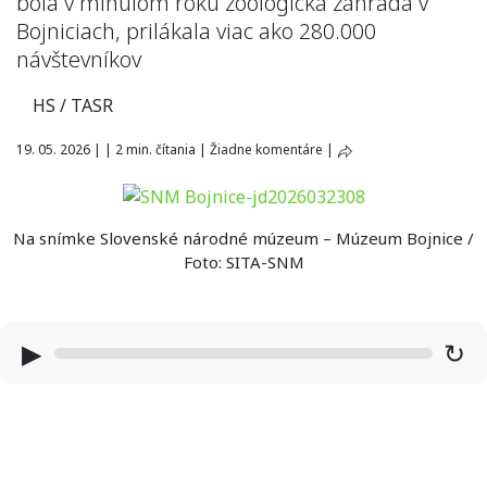
bola v minulom roku zoologická záhrada v
Bojniciach, prilákala viac ako 280.000
návštevníkov
HS / TASR
19. 05. 2026
|
|
2 min. čítania
|
Žiadne komentáre
|
Na snímke Slovenské národné múzeum – Múzeum Bojnice /
Foto: SITA-SNM
▶
↻