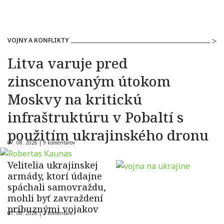
VOJNY A KONFLIKTY
Litva varuje pred
zinscenovaným útokom
Moskvy na kritickú
infraštruktúru v Pobaltí s
použitím ukrajinského dronu
07. 08. 2026 |
9 komentárov
Velitelia ukrajinskej
armády, ktorí údajne
spáchali samovraždu,
mohli byť zavraždení
príbuznými vojakov
07. 08. 2026 |
2 komentáre