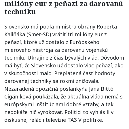
milióny eur z peňazí za darovanú
techniku
Slovensko má podľa ministra obrany Roberta
Kaliňáka (Smer-SD) vrátiť tri milióny eur z
peňazí, ktoré už dostalo z Európskeho
mierového nástroja za darovanú vojenskú
techniku Ukrajine z čias bývalých vlád. Dôvodom
má byť, že Slovensko už dostalo viac peňazí, ako
v skutočnosti malo. Preplatená časť hodnoty
darovanej techniky sa rokmi znižovala.
Nezaradená opozičná poslankyňa Jana Bittó
Cigániková poukázala, že aktuálna vláda nemá s
európskymi inštitúciami dobré vzťahy, a tak
nedokáže nič vyrokovať. Politici to vyhlásili v
diskusnej relácii televízie TA3 V politike.