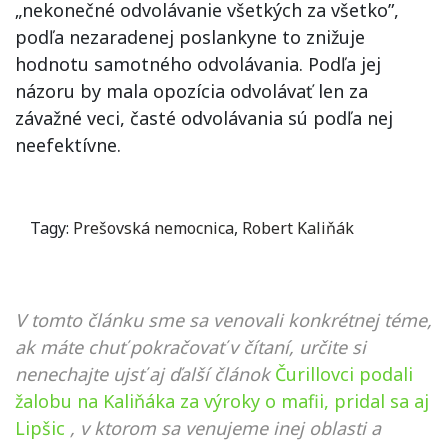
„nekonečné odvolávanie všetkých za všetko”,
podľa nezaradenej poslankyne to znižuje
hodnotu samotného odvolávania. Podľa jej
názoru by mala opozícia odvolávať len za
závažné veci, časté odvolávania sú podľa nej
neefektívne.
Tagy:
Prešovská nemocnica
,
Robert Kaliňák
V tomto článku sme sa venovali konkrétnej téme,
ak máte chuť pokračovať v čítaní, určite si
nenechajte ujsť aj ďalší článok
Čurillovci podali
žalobu na Kaliňáka za výroky o mafii, pridal sa aj
Lipšic
, v ktorom sa venujeme inej oblasti a