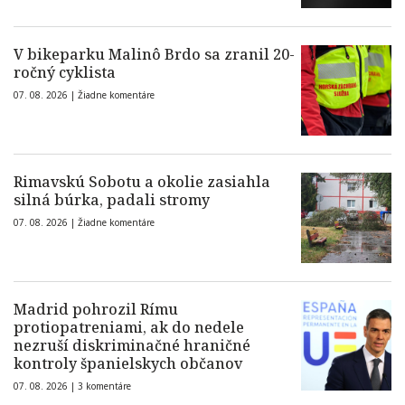
V bikeparku Malinô Brdo sa zranil 20-
ročný cyklista
07. 08. 2026 |
Žiadne komentáre
Rimavskú Sobotu a okolie zasiahla
silná búrka, padali stromy
07. 08. 2026 |
Žiadne komentáre
Madrid pohrozil Rímu
protiopatreniami, ak do nedele
nezruší diskriminačné hraničné
kontroly španielskych občanov
07. 08. 2026 |
3 komentáre