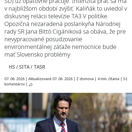
SD) už opätovne pracuje. Intenzita prác sa má
v najbližšom období zvýšiť. Kaliňák to uviedol v
diskusnej relácii televízie TA3 V politike.
Opozičná nezaradená poslankyňa Národnej
rady SR Jana Bittó Cigániková sa obáva, že pre
nevypracované posudzovanie
environmentálnej záťaže nemocnice bude
mať Slovensko problémy
HS / SITA / TASR
07. 06. 2026
|
Aktualizované 07. 06. 2026
|
Z domova
|
4 min. čítania
|
52
komentárov
|