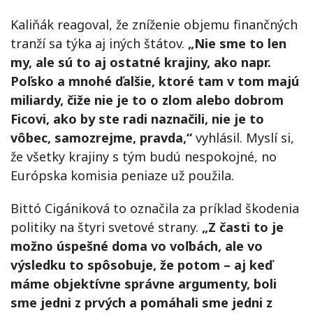
Kaliňák reagoval, že zníženie objemu finančných
tranží sa týka aj iných štátov.
„Nie sme to len
my, ale sú to aj ostatné krajiny, ako napr.
Poľsko a mnohé ďalšie, ktoré tam v tom majú
miliardy, čiže nie je to o zlom alebo dobrom
Ficovi, ako by ste radi naznačili, nie je to
vôbec, samozrejme, pravda,“
vyhlásil. Myslí si,
že všetky krajiny s tým budú nespokojné, no
Európska komisia peniaze už použila.
Bittó Cigániková to označila za príklad škodenia
politiky na štyri svetové strany.
„Z časti to je
možno úspešné doma vo voľbách, ale vo
výsledku to spôsobuje, že potom – aj keď
máme objektívne správne argumenty, boli
sme jedni z prvých a pomáhali sme jedni z