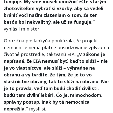
funguje. My sme museli umožniť ešte starým
zhotoviteľom vybrať si vzorky, aby sa vedeli
brániť voči našim zisteniam o tom, že ten
betón bol nekvalitný, ale už sa funguje,“
vyhlásil minister.
Opozičná poslankyňa poukázala, že projekt
nemocnice nemá platné posudzovanie vplyvu na
životné prostredie, takzvanú EIA.
„V zákone je
napísané, že EIA nemusí byť, keď to slúži – nie
je vo vlastníctve, ale slúži – výhradne na
obranu a vy tvrdíte, že tým, že je to vo
vlastníctve obrany, tak to slúži na obranu. Nie
je to pravda, veď tam budú chodiť civilisti,
budú tam civilní lekári. Čo je, mimochodom,
správny postup, inak by tá nemocnica
neprežila,“
myslí si.