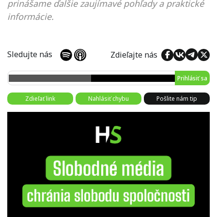
prinášame ďalšie zaujímavé pohľady a praktické
informácie.
Sledujte nás
Zdieľajte nás
Prihlásiť sa
Zdieľať link
Nahlásiť chybu
Pošlite nám tip