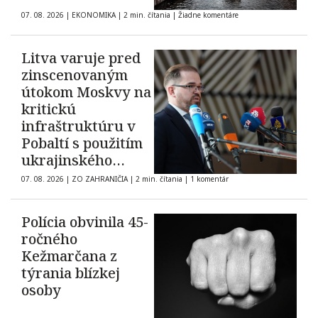
07. 08. 2026
|
EKONOMIKA
|
2 min. čítania
|
Žiadne komentáre
Litva varuje pred
zinscenovaným
útokom Moskvy na
kritickú
infraštruktúru v
Pobaltí s použitím
ukrajinského
dronu
07. 08. 2026
|
ZO ZAHRANIČIA
|
2 min. čítania
|
1 komentár
Polícia obvinila 45-
ročného
Kežmarčana z
týrania blízkej
osoby