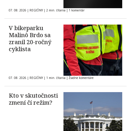
07. 08. 2026
|
REGIÓNY
|
2 min. čítania
|
1 komentár
V bikeparku
Malinô Brdo sa
zranil 20-ročný
cyklista
07. 08. 2026
|
REGIÓNY
|
1 min. čítania
|
Žiadne komentáre
Kto v skutočnosti
zmení čí režim?