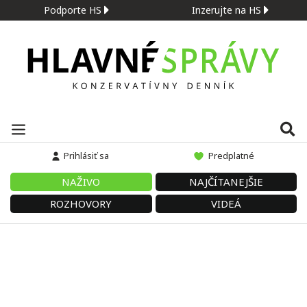
Podporte HS
Inzerujte na HS
Prihlásiť sa
Predplatné
NAŽIVO
NAJČÍTANEJŠIE
ROZHOVORY
VIDEÁ