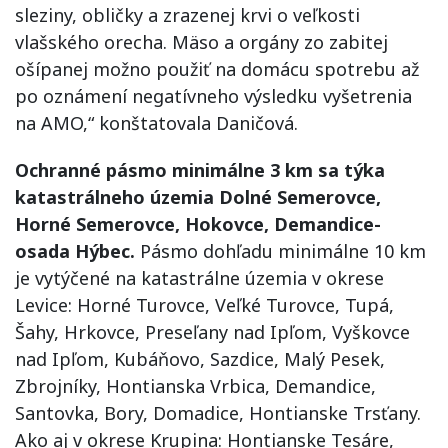
sleziny, obličky a zrazenej krvi o veľkosti
vlašského orecha. Mäso a orgány zo zabitej
ošípanej možno použiť na domácu spotrebu až
po oznámení negatívneho výsledku vyšetrenia
na AMO,“ konštatovala Daničová.
Ochranné pásmo minimálne 3 km sa týka
katastrálneho územia Dolné Semerovce,
Horné Semerovce, Hokovce, Demandice-
osada Hýbec.
Pásmo dohľadu minimálne 10 km
je vytýčené na katastrálne územia v okrese
Levice: Horné Turovce, Veľké Turovce, Tupá,
Šahy, Hrkovce, Preseľany nad Ipľom, Vyškovce
nad Ipľom, Kubáňovo, Sazdice, Malý Pesek,
Zbrojníky, Hontianska Vrbica, Demandice,
Santovka, Bory, Domadice, Hontianske Trsťany.
Ako aj v okrese Krupina: Hontianske Tesáre,