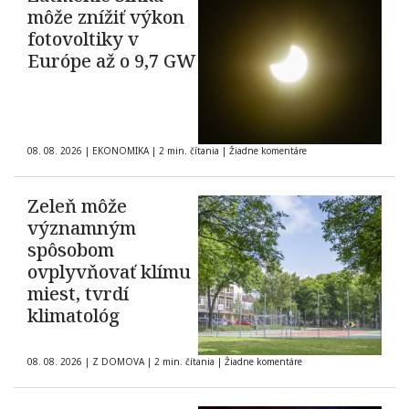
môže znížiť výkon
fotovoltiky v
Európe až o 9,7 GW
08. 08. 2026
|
EKONOMIKA
|
2 min. čítania
|
Žiadne komentáre
Zeleň môže
významným
spôsobom
ovplyvňovať klímu
miest, tvrdí
klimatológ
08. 08. 2026
|
Z DOMOVA
|
2 min. čítania
|
Žiadne komentáre