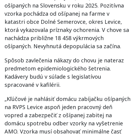
ošípaných na Slovensku v roku 2025. Pozitívna
vzorka pochádza od ošípanej na farme v
katastri obce Dolné Semerovce, okres Levice,
ktorá vykazovala príznaky ochorenia. V chove sa
nachádza približne 18 458 výkrmových
ošípaných. Nevyhnutá depopulácia sa začína.
Spôsob zavlečenia nákazy do chovu je nateraz
predmetom epidemiologického šetrenia.
Kadávery budú v súlade s legislatívou
spracované v kafilérii.
„Kľúčové je nahlásiť domácu zabíjačku ošípaných
na RVPS Levice aspoň jeden pracovný deň
vopred a zabezpečiť z ošípanej zabitej na
domácu spotrebu odber vzorky na vyšetrenie
AMO. Vzorka musí obsahovať minimálne časť