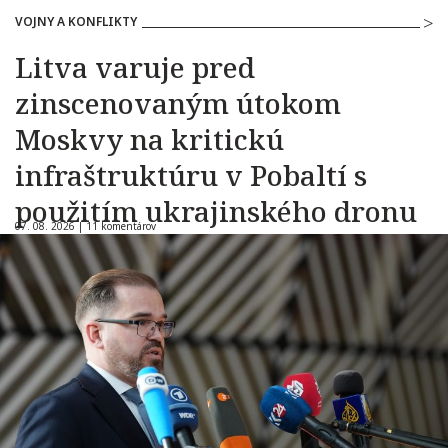
VOJNY A KONFLIKTY
Litva varuje pred
zinscenovaným útokom
Moskvy na kritickú
infraštruktúru v Pobaltí s
použitím ukrajinského dronu
07. 08. 2026 |
11 komentárov