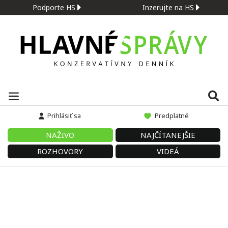
Podporte HS
Inzerujte na HS
Prihlásiť sa
Predplatné
NAŽIVO
NAJČÍTANEJŠIE
ROZHOVORY
VIDEÁ