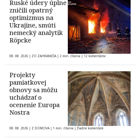
Ruské údery úplne
zničili opatrný
optimizmus na
Ukrajine, smúti
nemecký analytik
Röpcke
08. 08. 2026
|
ZO ZAHRANIČIA
|
2 min. čítania
|
12 komentárov
Projekty
pamiatkovej
obnovy sa môžu
uchádzať o
ocenenie Europa
Nostra
08. 08. 2026
|
Z DOMOVA
|
1 min. čítania
|
Žiadne komentáre