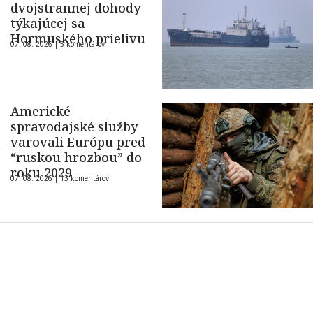
dvojstrannej dohody
týkajúcej sa
Hormuského prielivu
07. 08. 2026 |
5 komentárov
Americké
spravodajské služby
varovali Európu pred
“ruskou hrozbou” do
roku 2029
07. 08. 2026 |
13 komentárov