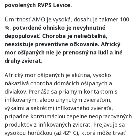
povolených RVPS Levice.
Úmrtnosť AMO je vysoká, dosahuje takmer 100
%,
potvrdené ohnisko je nevyhnutné
depopulovať. Choroba je neliečiteľná,
neexistuje preventívne očkovanie. Africký
mor ošípaných nie je prenosný na ľudí a iné
druhy zvierat.
Africký mor ošípaných je akútna, vysoko
nákazlivá choroba domácich ošípaných a
diviakov. Prenáša sa priamym kontaktom s
infikovaným, alebo uhynutým zvieraťom,
výkalmi a sekrétmi infikovaného zvieraťa,
prípadne konzumáciou tepelne neopracovaných
produktov z infikovaných zvierat. Prejavuje sa
vysokou horúčkou (až 42° C), ktorá môže trvať