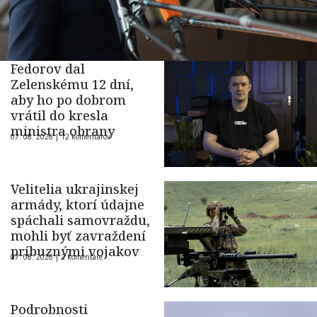
Fedorov dal
Zelenskému 12 dní,
aby ho po dobrom
vrátil do kresla
ministra obrany
07. 08. 2026 |
12 komentárov
Velitelia ukrajinskej
armády, ktorí údajne
spáchali samovraždu,
mohli byť zavraždení
príbuznými vojakov
07. 08. 2026 |
2 komentáre
Podrobnosti