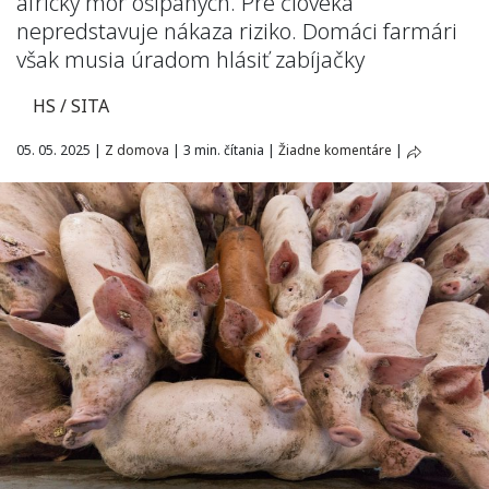
africký mor ošípaných. Pre človeka
nepredstavuje nákaza riziko. Domáci farmári
však musia úradom hlásiť zabíjačky
HS / SITA
05. 05. 2025
|
Z domova
|
3 min. čítania
|
Žiadne komentáre
|