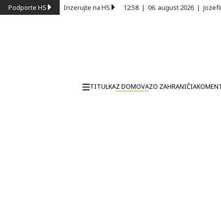
Podporte HS
Inzerujte na HS
12:58
|
06. august 2026
|
Jozef
TITULKA
Z DOMOVA
ZO ZAHRANIČIA
KOMEN