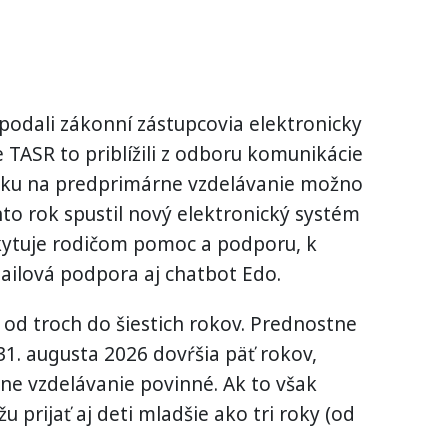
 podali zákonní zástupcovia elektronicky
 TASR to priblížili z odboru komunikácie
ášku na predprimárne vzdelávanie možno
nto rok spustil nový elektronický systém
skytuje rodičom pomoc a podporu, k
-mailová podpora aj chatbot Edo.
 od troch do šiestich rokov. Prednostne
 31. augusta 2026 dovŕšia päť rokov,
ne vzdelávanie povinné. Ak to však
 prijať aj deti mladšie ako tri roky (od