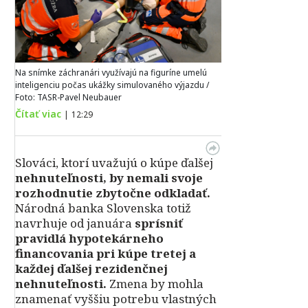
Na snímke záchranári využívajú na figuríne umelú
inteligenciu počas ukážky simulovaného výjazdu /
Foto: TASR-Pavel Neubauer
Čítať viac
|
12:29
Slováci, ktorí uvažujú o kúpe ďalšej
nehnuteľnosti, by nemali svoje
rozhodnutie zbytočne odkladať.
Národná banka Slovenska totiž
navrhuje od januára
sprísniť
pravidlá hypotekárneho
financovania pri kúpe tretej a
každej ďalšej rezidenčnej
nehnuteľnosti.
Zmena by mohla
znamenať vyššiu potrebu vlastných