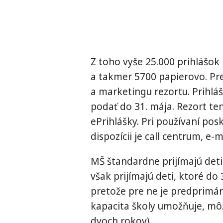
Z toho vyše 25.000 prihlášok
a takmer 5700 papierovo. Pre
a marketingu rezortu. Prihl
podať do 31. mája. Rezort te
ePrihlášky. Pri používaní po
dispozícii je call centrum, e
MŠ štandardne prijímajú deti
však prijímajú deti, ktoré do
pretože pre ne je predprimár
kapacita školy umožňuje, môžu
dvoch rokov).