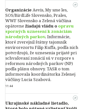
Organizácie
Aevis, My sme les,
SOS/BirdLife Slovensko, Prales,
WWF Slovensko a Zelená väčšina
opätovne
žiadajú vládu o
opravu
sporných uznesení k zonáciám
národných parkov
.
Informácie,
ktoré zverejnil štátny tajomník
envirorezortu Filip Kuffa, podľa nich
potvrdzujú, že uznesenia prijaté pri
schvaľovaní zonácií sú v rozpore s
reformou národných parkov (NP)
podľa plánu obnovy. TASR o tom
informovala koordinátorka Zelenej
väčšiny Lucia Szabová.
11:44
Ukrajinské nákladné lietadlo,
ktoré bolo nútené vzlietnuť kvôli