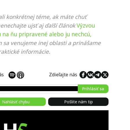
li konkrétnej téme, ak máte chuť
nenechajte ujsť aj ďalší článok
Výzvou
ú na ňu pripravené alebo ju nechcú,
m sa venujeme inej oblasti a prinášame
aktické informácie.
 nás
Zdieľajte nás
Prihlásiť sa
Nahlásiť chybu
Pošlite nám tip