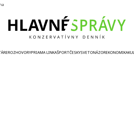
ína
TÁRE
ROZHOVORY
PRIAMA LINKA
ŠPORT
ČESKY
SVETONÁZOR
EKONOMIKA
KU