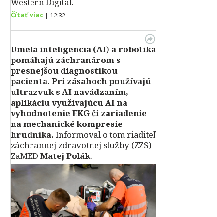
Western Digital.
Čítať viac
|
12:32
Umelá inteligencia (AI) a robotika
pomáhajú záchranárom s
presnejšou diagnostikou
pacienta. Pri zásahoch používajú
ultrazvuk s AI navádzaním,
aplikáciu využívajúcu AI na
vyhodnotenie EKG či zariadenie
na mechanické kompresie
hrudníka.
Informoval o tom riaditeľ
záchrannej zdravotnej služby (ZZS)
ZaMED
Matej Polák
.