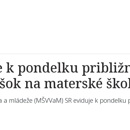
k pondelku približn
šok na materské ško
oja a mládeže (MŠVVaM) SR eviduje k pondelku 