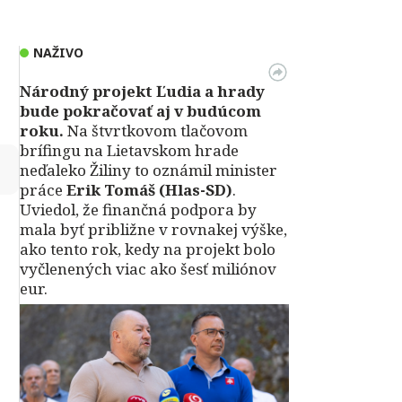
NAŽIVO
Národný projekt Ľudia a hrady
bude pokračovať aj v budúcom
roku.
Na štvrtkovom tlačovom
brífingu na Lietavskom hrade
↻
neďaleko Žiliny to oznámil minister
práce
Erik Tomáš (Hlas-SD)
.
Uviedol, že finančná podpora by
mala byť približne v rovnakej výške,
ako tento rok, kedy na projekt bolo
vyčlenených viac ako šesť miliónov
eur.