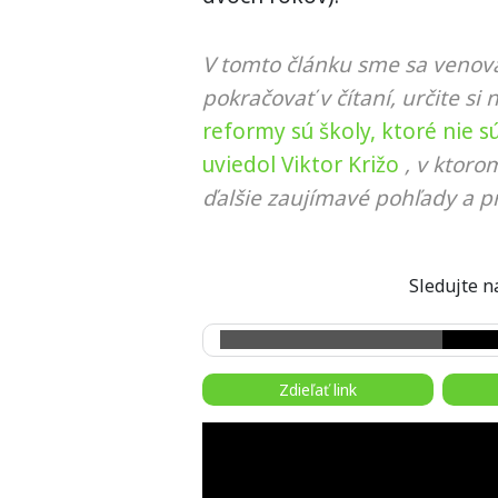
V tomto článku sme sa venova
pokračovať v čítaní, určite si 
reformy sú školy, ktoré nie s
uviedol Viktor Križo
, v ktoro
ďalšie zaujímavé pohľady a pr
Sledujte
Zdieľať link