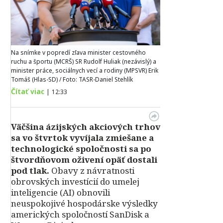
Na snímke v popredí zľava minister cestovného
ruchu a športu (MCRŠ) SR Rudolf Huliak (nezávislý) a
minister práce, sociálnych vecí a rodiny (MPSVR) Erik
Tomáš (Hlas-SD) / Foto: TASR-Daniel Stehlík
Čítať viac
|
12:33
Väčšina ázijských akciových trhov
sa vo štvrtok vyvíjala zmiešane a
technologické spoločnosti sa po
štvordňovom oživení opäť dostali
pod tlak.
Obavy z návratnosti
obrovských investícií do umelej
inteligencie (AI) obnovili
neuspokojivé hospodárske výsledky
amerických spoločností SanDisk a