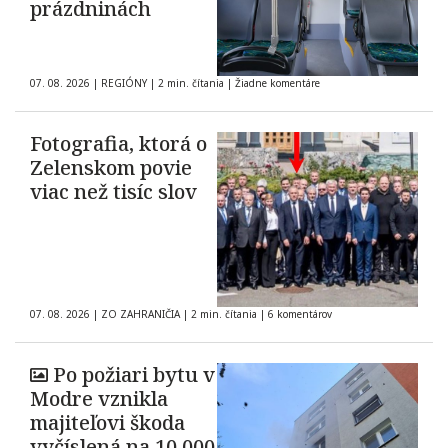
prázdninách
07. 08. 2026
|
REGIÓNY
|
2 min. čítania
|
Žiadne komentáre
Fotografia, ktorá o
Zelenskom povie
viac než tisíc slov
07. 08. 2026
|
ZO ZAHRANIČIA
|
2 min. čítania
|
6 komentárov
Po požiari bytu v
Modre vznikla
majiteľovi škoda
vyčíslená na 10.000