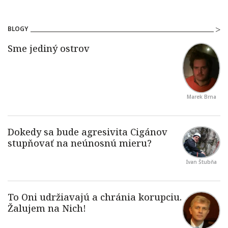
BLOGY
Marek Brna
Ivan Štubňa