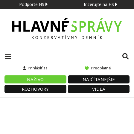
Podporte HS
Inzerujte na HS
Prihlásiť sa
Predplatné
NAŽIVO
NAJČÍTANEJŠIE
ROZHOVORY
VIDEÁ