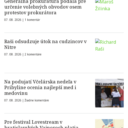
Generálna prokuratúra podala pre
určenie volebných obvodov osem
protestov prokurátora
07. 08. 2026 |
1 komentár
Raši odsudzuje útok na cudzincov v
Nitre
07. 08. 2026 |
2 komentáre
Na podujatí Včelárska nedeľa v
Pribyline ocenia najlepší med i
medovinu
07. 08. 2026 |
Žiadne komentáre
Pre festival Lovestream v
bratislavských Vajnoroch platia