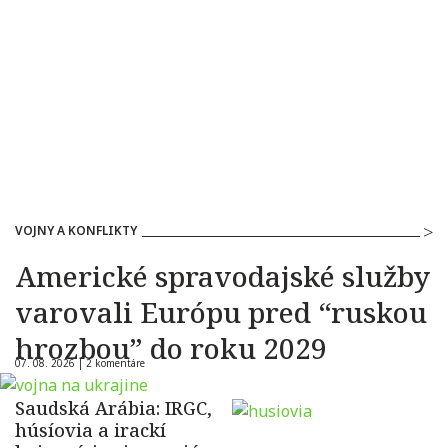
VOJNY A KONFLIKTY
Americké spravodajské služby
varovali Európu pred “ruskou
hrozbou” do roku 2029
07. 08. 2026 |
2 komentáre
Saudská Arábia: IRGC,
húsíovia a irackí