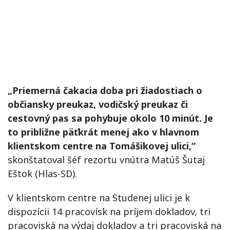
„Priemerná čakacia doba pri žiadostiach o
občiansky preukaz, vodičský preukaz či
cestovný pas sa pohybuje okolo 10 minút. Je
to približne päťkrát menej ako v hlavnom
klientskom centre na Tomášikovej ulici,“
skonštatoval šéf rezortu vnútra Matúš Šutaj
Eštok (Hlas-SD).
V klientskom centre na Studenej ulici je k
dispozícii 14 pracovísk na príjem dokladov, tri
pracoviská na výdaj dokladov a tri pracoviská na