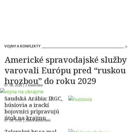
VOJNY A KONFLIKTY
Americké spravodajské služby
varovali Európu pred “ruskou
hrozbou” do roku 2029
07. 08. 2026 |
2 komentáre
Saudská Arábia: IRGC,
húsíovia a irackí
bojovníci pripravujú
útok na krajinu
07. 08. 2026 |
Žiadne komentáre
Zelenskyj by sa mal