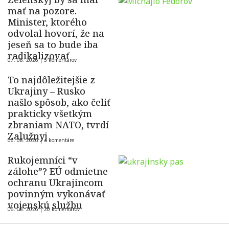
mať na pozore.
Minister, ktorého
odvolal hovorí, že na
jeseň sa to bude iba
radikalizovať
07. 08. 2026 |
5 komentárov
To najdôležitejšie z
Ukrajiny – Rusko
našlo spôsob, ako čeliť
prakticky všetkým
zbraniam NATO, tvrdí
Zalužnyj
06. 08. 2026 |
4 komentáre
Rukojemníci “v
zálohe”? EÚ odmietne
ochranu Ukrajincom
povinným vykonávať
vojenskú službu
06. 08. 2026 |
20 komentárov