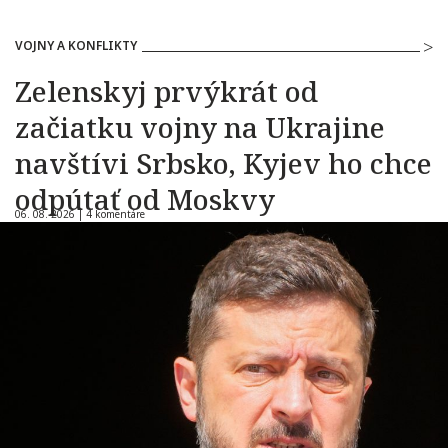
VOJNY A KONFLIKTY
Zelenskyj prvýkrát od
začiatku vojny na Ukrajine
navštívi Srbsko, Kyjev ho chce
odpútať od Moskvy
06. 08. 2026 |
4 komentáre