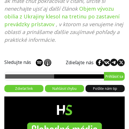
ak máte chuť pokračovať v čítaní, určite si
nenechajte ujsť aj ďalší článok
Objem vývozu
obilia z Ukrajiny klesol na tretinu po zastavení
prevádzky prístavov
, v ktorom sa venujeme inej
oblasti a prinášame ďalšie zaujímavé pohľady a
praktické informácie.
Sledujte nás
Zdieľajte nás
Prihlásiť sa
Zdieľať link
Nahlásiť chybu
Pošlite nám tip