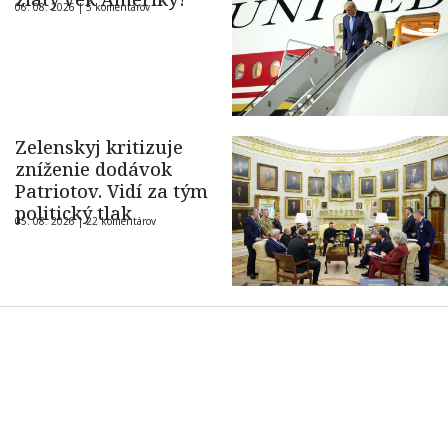
06. 08. 2026 |
5 komentárov
Zelenskyj kritizuje
zníženie dodávok
Patriotov. Vidí za tým
politický tlak
05. 08. 2026 |
22 komentárov