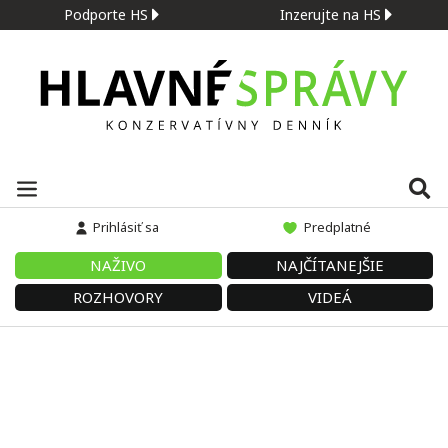
Podporte HS
Inzerujte na HS
Prihlásiť sa
Predplatné
NAŽIVO
NAJČÍTANEJŠIE
ROZHOVORY
VIDEÁ