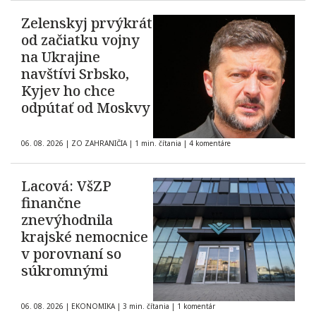
Zelenskyj prvýkrát
od začiatku vojny
na Ukrajine
navštívi Srbsko,
Kyjev ho chce
odpútať od Moskvy
06. 08. 2026
|
ZO ZAHRANIČIA
|
1 min. čítania
|
4 komentáre
Lacová: VšZP
finančne
znevýhodnila
krajské nemocnice
v porovnaní so
súkromnými
06. 08. 2026
|
EKONOMIKA
|
3 min. čítania
|
1 komentár