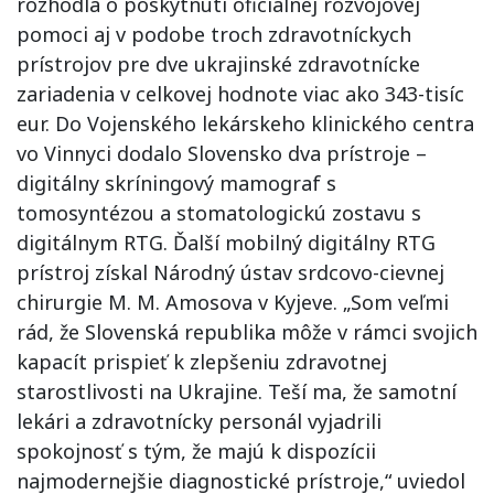
rozhodla o poskytnutí oficiálnej rozvojovej
pomoci aj v podobe troch zdravotníckych
prístrojov pre dve ukrajinské zdravotnícke
zariadenia v celkovej hodnote viac ako 343-tisíc
eur. Do Vojenského lekárskeho klinického centra
vo Vinnyci dodalo Slovensko dva prístroje –
digitálny skríningový mamograf s
tomosyntézou a stomatologickú zostavu s
digitálnym RTG. Ďalší mobilný digitálny RTG
prístroj získal Národný ústav srdcovo-cievnej
chirurgie M. M. Amosova v Kyjeve. „Som veľmi
rád, že Slovenská republika môže v rámci svojich
kapacít prispieť k zlepšeniu zdravotnej
starostlivosti na Ukrajine. Teší ma, že samotní
lekári a zdravotnícky personál vyjadrili
spokojnosť s tým, že majú k dispozícii
najmodernejšie diagnostické prístroje,“ uviedol