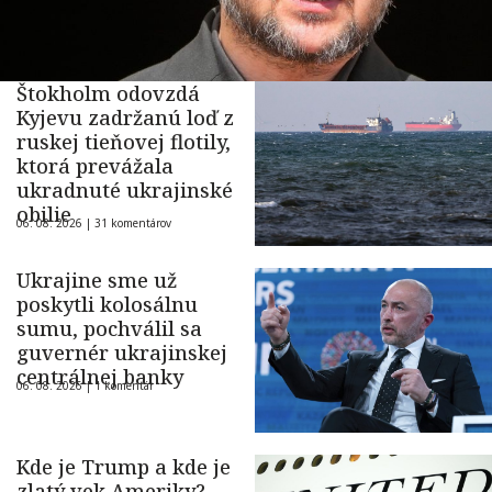
Štokholm odovzdá
Kyjevu zadržanú loď z
ruskej tieňovej flotily,
ktorá prevážala
ukradnuté ukrajinské
obilie
06. 08. 2026 |
31 komentárov
Ukrajine sme už
poskytli kolosálnu
sumu, pochválil sa
guvernér ukrajinskej
centrálnej banky
06. 08. 2026 |
1 komentár
Kde je Trump a kde je
zlatý vek Ameriky?