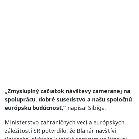
„Zmysluplný začiatok návštevy zameranej na
spoluprácu, dobré susedstvo a našu spoločnú
európsku budúcnosť,”
napísal Sibiga.
Ministerstvo zahraničných vecí a európskych
záležitostí SR potvrdilo, že Blanár navštívil