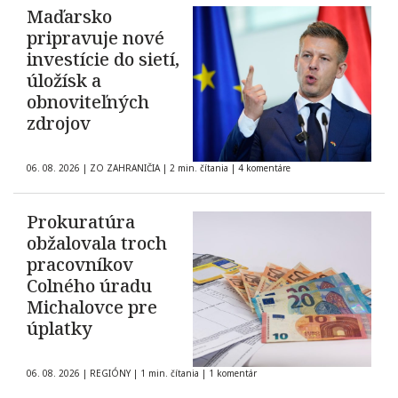
Maďarsko
pripravuje nové
investície do sietí,
úložísk a
obnoviteľných
zdrojov
06. 08. 2026
|
ZO ZAHRANIČIA
|
2 min. čítania
|
4 komentáre
Prokuratúra
obžalovala troch
pracovníkov
Colného úradu
Michalovce pre
úplatky
06. 08. 2026
|
REGIÓNY
|
1 min. čítania
|
1 komentár