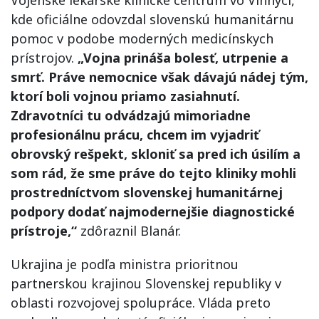
Vojenské lekárske klinické centrum vo Vinnyci,
kde oficiálne odovzdal slovenskú humanitárnu
pomoc v podobe moderných medicínskych
prístrojov.
„Vojna prináša bolesť, utrpenie a
smrť. Práve nemocnice však dávajú nádej tým,
ktorí boli vojnou priamo zasiahnutí.
Zdravotníci tu odvádzajú mimoriadne
profesionálnu prácu, chcem im vyjadriť
obrovský rešpekt, skloniť sa pred ich úsilím a
som rád, že sme práve do tejto kliniky mohli
prostredníctvom slovenskej humanitárnej
podpory dodať najmodernejšie diagnostické
prístroje,“
zdôraznil Blanár.
Ukrajina je podľa ministra prioritnou
partnerskou krajinou Slovenskej republiky v
oblasti rozvojovej spolupráce. Vláda preto