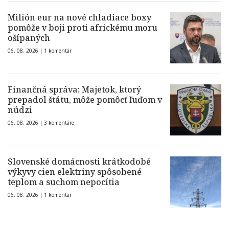
Milión eur na nové chladiace boxy
pomôže v boji proti africkému moru
ošípaných
06. 08. 2026 |
1 komentár
Finančná správa: Majetok, ktorý
prepadol štátu, môže pomôcť ľuďom v
núdzi
06. 08. 2026 |
3 komentáre
Slovenské domácnosti krátkodobé
výkyvy cien elektriny spôsobené
teplom a suchom nepocítia
06. 08. 2026 |
1 komentár