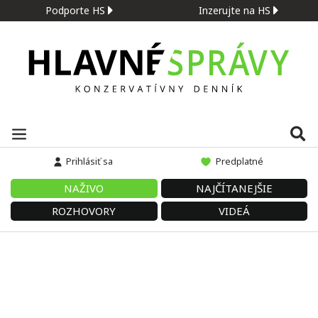
Podporte HS
Inzerujte na HS
Prihlásiť sa
Predplatné
NAŽIVO
NAJČÍTANEJŠIE
ROZHOVORY
VIDEÁ