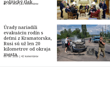
politický tlak
05. 08. 2026 |
22 komentárov
Úrady nariadili
evakuáciu rodín s
deťmi z Kramatorska,
Rusi sú už len 20
kilometrov od okraja
mesta
05. 08. 2026 |
42 komentárov