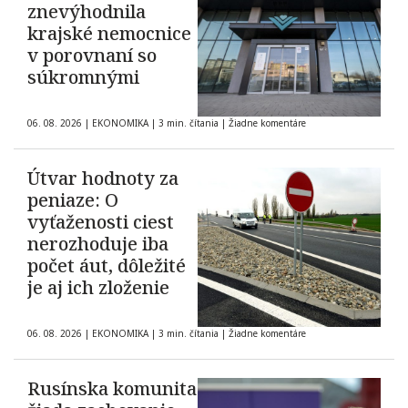
znevýhodnila
krajské nemocnice
v porovnaní so
súkromnými
06. 08. 2026
|
EKONOMIKA
|
3 min. čítania
|
Žiadne komentáre
Útvar hodnoty za
peniaze: O
vyťaženosti ciest
nerozhoduje iba
počet áut, dôležité
je aj ich zloženie
06. 08. 2026
|
EKONOMIKA
|
3 min. čítania
|
Žiadne komentáre
Rusínska komunita