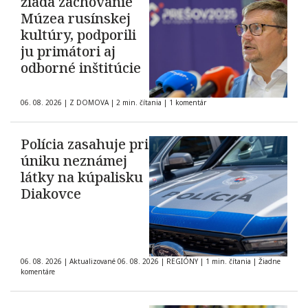
žiada zachovanie
Múzea rusínskej
kultúry, podporili
ju primátori aj
odborné inštitúcie
06. 08. 2026
|
Z DOMOVA
|
2 min. čítania
|
1 komentár
Polícia zasahuje pri
úniku neznámej
látky na kúpalisku
Diakovce
06. 08. 2026
|
Aktualizované 06. 08. 2026
|
REGIÓNY
|
1 min. čítania
|
Žiadne
komentáre