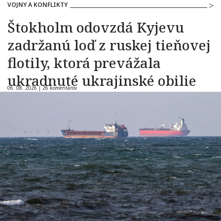
VOJNY A KONFLIKTY
Štokholm odovzdá Kyjevu
zadržanú loď z ruskej tieňovej
flotily, ktorá prevážala
ukradnuté ukrajinské obilie
06. 08. 2026 |
26 komentárov