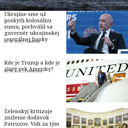
Ukrajine sme už
poskytli kolosálnu
sumu, pochválil sa
guvernér ukrajinskej
centrálnej banky
06. 08. 2026 |
1 komentár
Kde je Trump a kde je
zlatý vek Ameriky?
06. 08. 2026 |
5 komentárov
Zelenskyj kritizuje
zníženie dodávok
Patriotov. Vidí za tým