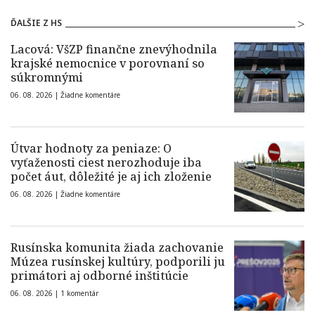
ĎALŠIE Z HS
Lacová: VšZP finančne znevýhodnila
krajské nemocnice v porovnaní so
súkromnými
06. 08. 2026 |
Žiadne komentáre
Útvar hodnoty za peniaze: O
vyťaženosti ciest nerozhoduje iba
počet áut, dôležité je aj ich zloženie
06. 08. 2026 |
Žiadne komentáre
Rusínska komunita žiada zachovanie
Múzea rusínskej kultúry, podporili ju
primátori aj odborné inštitúcie
06. 08. 2026 |
1 komentár