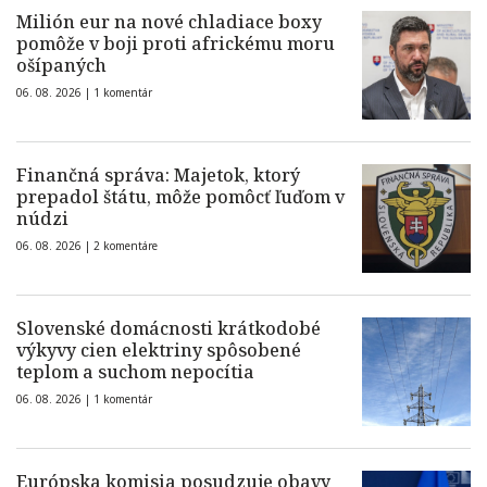
Milión eur na nové chladiace boxy
pomôže v boji proti africkému moru
ošípaných
06. 08. 2026 |
1 komentár
Finančná správa: Majetok, ktorý
prepadol štátu, môže pomôcť ľuďom v
núdzi
06. 08. 2026 |
2 komentáre
Slovenské domácnosti krátkodobé
výkyvy cien elektriny spôsobené
teplom a suchom nepocítia
06. 08. 2026 |
1 komentár
Európska komisia posudzuje obavy