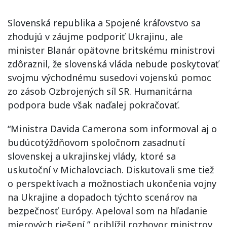
Slovenská republika a Spojené kráľovstvo sa
zhodujú v záujme podporiť Ukrajinu, ale
minister Blanár opätovne britskému ministrovi
zdôraznil, že slovenská vláda nebude poskytovať
svojmu východnému susedovi vojenskú pomoc
zo zásob Ozbrojených síl SR. Humanitárna
podpora bude však naďalej pokračovať.
“Ministra Davida Camerona som informoval aj o
budúcotýždňovom spoločnom zasadnutí
slovenskej a ukrajinskej vlády, ktoré sa
uskutoční v Michalovciach. Diskutovali sme tiež
o perspektívach a možnostiach ukončenia vojny
na Ukrajine a dopadoch týchto scenárov na
bezpečnosť Európy. Apeloval som na hľadanie
mierových riešení,” priblížil rozhovor ministrov