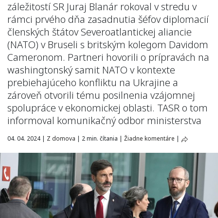
záležitostí SR Juraj Blanár rokoval v stredu v
rámci prvého dňa zasadnutia šéfov diplomacií
členských štátov Severoatlantickej aliancie
(NATO) v Bruseli s britským kolegom Davidom
Cameronom. Partneri hovorili o prípravách na
washingtonský samit NATO v kontexte
prebiehajúceho konfliktu na Ukrajine a
zároveň otvorili tému posilnenia vzájomnej
spolupráce v ekonomickej oblasti. TASR o tom
informoval komunikačný odbor ministerstva
04. 04. 2024
|
Z domova
|
2 min. čítania
|
Žiadne komentáre
|