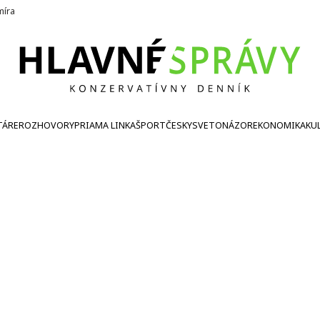
íra
TÁRE
ROZHOVORY
PRIAMA LINKA
ŠPORT
ČESKY
SVETONÁZOR
EKONOMIKA
KU