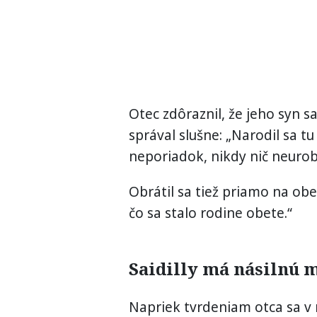
Otec zdôraznil, že jeho syn sa
správal slušne: „Narodil sa t
neporiadok, nikdy nič neurobi
Obrátil sa tiež priamo na obe
čo sa stalo rodine obete.“
Saidilly má násilnú 
Napriek tvrdeniam otca sa v m