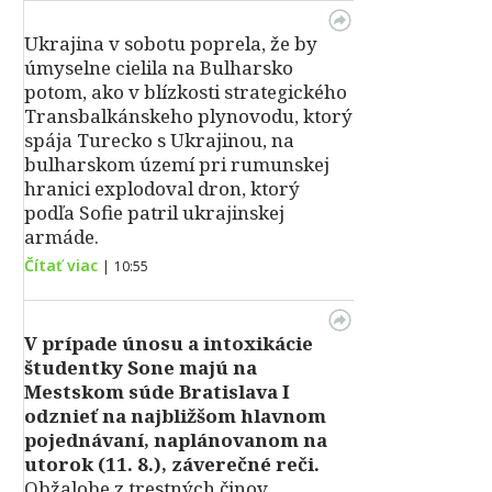
Ukrajina v sobotu poprela, že by
úmyselne cielila na Bulharsko
potom, ako v blízkosti strategického
Transbalkánskeho plynovodu, ktorý
spája Turecko s Ukrajinou, na
bulharskom území pri rumunskej
hranici explodoval dron, ktorý
podľa Sofie patril ukrajinskej
armáde.
Čítať viac
|
10:55
V prípade únosu a intoxikácie
študentky Sone majú na
Mestskom súde Bratislava I
odznieť na najbližšom hlavnom
pojednávaní, naplánovanom na
utorok (11. 8.), záverečné reči.
Obžalobe z trestných činov