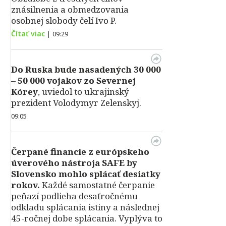
znásilnenia a obmedzovania
osobnej slobody čelí Ivo P.
Čítať viac
|
09:29
Do Ruska bude nasadených 30 000
– 50 000 vojakov zo Severnej
Kórey
, uviedol to ukrajinský
prezident Volodymyr Zelenskyj.
09:05
Čerpané financie z európskeho
úverového nástroja SAFE by
Slovensko mohlo splácať desiatky
rokov.
Každé samostatné čerpanie
peňazí podlieha desaťročnému
odkladu splácania istiny a následnej
45-ročnej dobe splácania. Vyplýva to