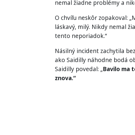
nemal žiadne problémy a nik
O chvíľu neskôr zopakoval: „
láskavý, milý. Nikdy nemal ž
tento neporiadok.“
Násilný incident zachytila be
ako Saidilly náhodne bodá obe
Saidilly povedal: „
Bavilo ma 
znova.“