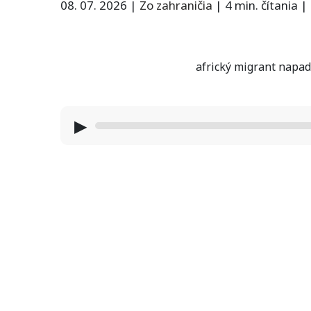
08. 07. 2026
|
Zo zahraničia
|
4 min. čítania
|
africký migrant napad
▶