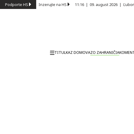
Podporte HS
Inzerujte na HS
11:16
|
09. august 2026
|
Ľubom
TITULKA
Z DOMOVA
ZO ZAHRANIČIA
KOMEN