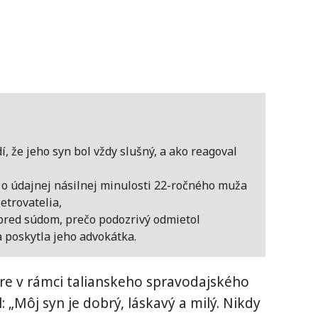
í, že jeho syn bol vždy slušný, a ako reagoval
o o údajnej násilnej minulosti 22-ročného muža
etrovatelia,
pred súdom, prečo podozrivý odmietol
a poskytla jeho advokátka.
re v rámci talianskeho spravodajského
 „Môj syn je dobrý, láskavý a milý. Nikdy