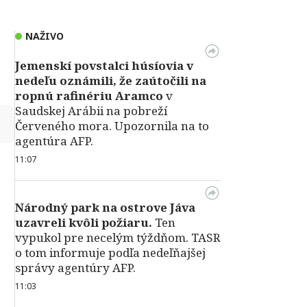
NAŽIVO
Jemenskí povstalci húsíovia v
nedeľu oznámili, že zaútočili na
ropnú rafinériu Aramco
v
Saudskej Arábii na pobreží
↻
Červeného mora. Upozornila na to
agentúra AFP.
11:07
Národný park na ostrove Jáva
uzavreli kvôli požiaru.
Ten
vypukol pre necelým týždňom. TASR
o tom informuje podľa nedeľňajšej
správy agentúry AFP.
11:03