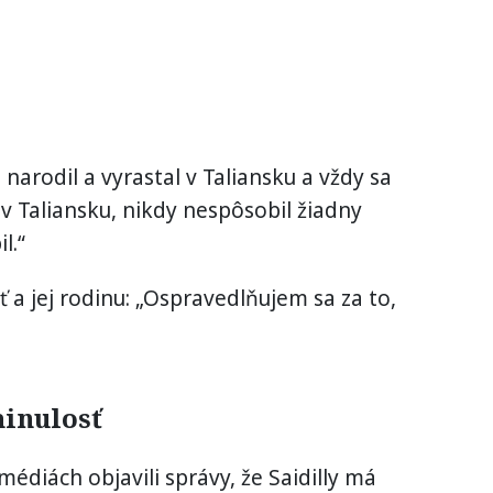
 narodil a vyrastal v Taliansku a vždy sa
u v Taliansku, nikdy nespôsobil žiadny
l.“
ť a jej rodinu: „Ospravedlňujem sa za to,
minulosť
édiách objavili správy, že Saidilly má