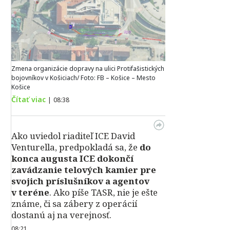
Zmena organizácie dopravy na ulici Protifašistických
bojovníkov v Košiciach/ Foto: FB – Košice – Mesto
Košice
Čítať viac
|
08:38
Ako uviedol riaditeľ ICE David
Venturella, predpokladá sa, že
do
konca augusta ICE dokončí
zavádzanie telových kamier pre
svojich príslušníkov a agentov
v teréne
. Ako píše TASR, nie je ešte
známe, či sa zábery z operácií
dostanú aj na verejnosť.
08:21