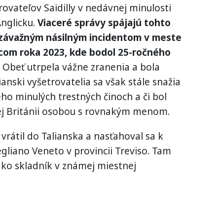
rovateľov Saidilly v nedávnej minulosti
Anglicku.
Viaceré správy spájajú tohto
závažným násilným incidentom v meste
ncom roka 2023, kde bodol 25-ročného
Obeť utrpela vážne zranenia a bola
nski vyšetrovatelia sa však stále snažia
eho minulých trestných činoch a či bol
kej Británii osobou s rovnakým menom.
vrátil do Talianska a nasťahoval sa k
liano Veneto v provincii Treviso. Tam
ako skladník v známej miestnej