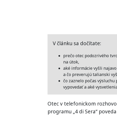
V článku sa dočítate:
prečo otec podozrivého tvrd
na útok,
aké informácie vyšli najav
a čo preverujú talianski vyš
čo zaznelo počas výsluchu 
vypovedať a aké vysvetleni
Otec v telefonickom rozhovo
programu „4 di Sera“ povedal: