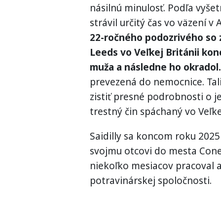
násilnú minulosť. Podľa vyšet
strávil určitý čas vo väzení v 
22-ročného podozrivého so 
Leeds vo Veľkej Británii ko
muža a následne ho okradol.
prevezená do nemocnice. Talia
zistiť presné podrobnosti o j
trestný čin spáchaný vo Veľ
Saidilly sa koncom roku 2025 
svojmu otcovi do mesta Coneg
niekoľko mesiacov pracoval 
potravinárskej spoločnosti.