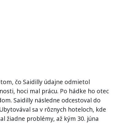
 tom, čo Saidilly údajne odmietol
osti, hoci mal prácu. Po hádke ho otec
dom. Saidilly následne odcestoval do
 Ubytovával sa v rôznych hoteloch, kde
val žiadne problémy, až kým 30. júna