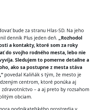
dovať bude za stranu Hlas-SD. Na jeho
nil denník Plus jeden deň.
„Rozhodol
sti a kontakty, ktoré som za roky
vať do svojho rodného mesta, lebo nie
vyvíja. Sledujem to pomerne detailne a
oho, ako sa postupne z mesta stáva
,“
povedal Kaliňák s tým, že mesto je
odzeným centrom, ktoré ponúka aj
a zdravotníctvo – a aj preto by rozsahom
olitým obciam.
dpora podnikateľského prostredia v