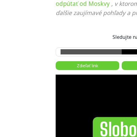
odpútať od Moskvy
, v ktoro
ďalšie zaujímavé pohľady a pr
Sledujte
Zdieľať link