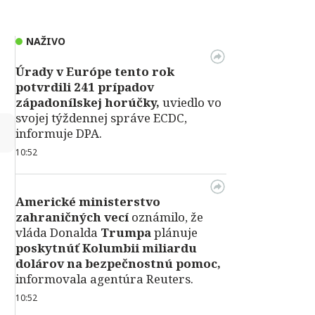
NAŽIVO
Úrady v Európe tento rok
potvrdili 241 prípadov
západonílskej horúčky,
uviedlo vo
svojej týždennej správe ECDC,
↻
informuje DPA.
10:52
Americké ministerstvo
zahraničných vecí
oznámilo, že
vláda Donalda
Trumpa
plánuje
poskytnúť Kolumbii miliardu
dolárov na bezpečnostnú pomoc,
informovala agentúra Reuters.
10:52