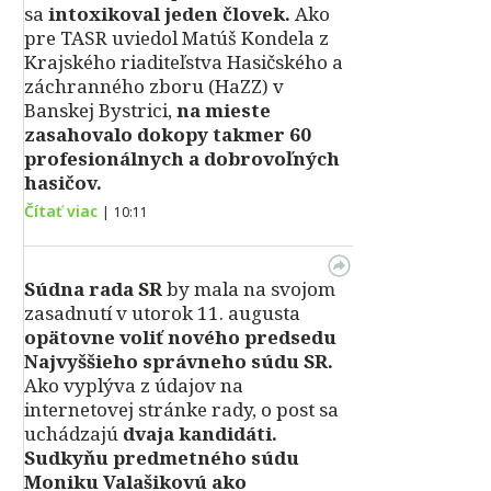
sa
intoxikoval jeden človek.
Ako
pre TASR uviedol Matúš Kondela z
Krajského riaditeľstva Hasičského a
záchranného zboru (HaZZ) v
Banskej Bystrici,
na mieste
zasahovalo dokopy takmer 60
profesionálnych a dobrovoľných
hasičov.
Čítať viac
|
10:11
Súdna rada SR
by mala na svojom
zasadnutí v utorok 11. augusta
opätovne voliť nového predsedu
Najvyššieho správneho súdu SR.
Ako vyplýva z údajov na
internetovej stránke rady, o post sa
uchádzajú
dvaja kandidáti.
Sudkyňu predmetného súdu
Moniku Valašikovú ako