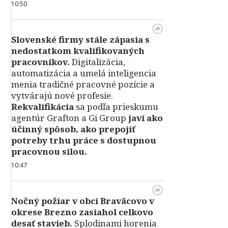
10:50
Slovenské firmy stále zápasia s
nedostatkom kvalifikovaných
pracovníkov.
Digitalizácia,
automatizácia a umelá inteligencia
menia tradičné pracovné pozície a
vytvárajú nové profesie.
Rekvalifikácia
sa podľa prieskumu
agentúr Grafton a Gi Group
javí ako
účinný spôsob, ako prepojiť
potreby trhu práce s dostupnou
pracovnou silou.
10:47
Nočný požiar v obci Braväcovo v
okrese Brezno zasiahol celkovo
desať stavieb.
Splodinami horenia