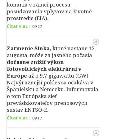
konania v rámci procesu
posudzovania vplyvov na životné
prostredie (EIA).
Čítať viac
|
09:27
Zatmenie Slnka,
ktoré nastane 12.
augusta, môže za jasného počasia
dočasne znížiť výkon
fotovoltických elektrární v
Európe
až o 9,7 gigawattu (GW).
Najvýraznejší pokles sa očakáva v
Španielsku a Nemecku. Informovala
o tom Európska sieť
prevádzkovateľov prenosových
sústav ENTSO-E.
Čítať viac
|
09:17