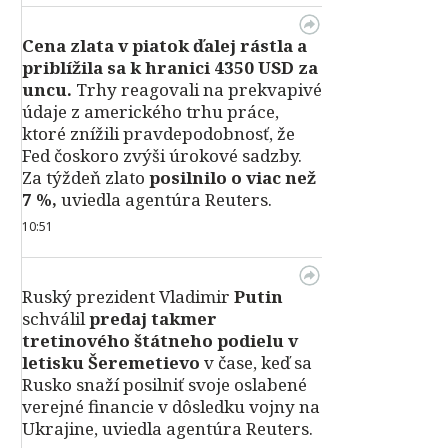
Cena zlata v piatok ďalej rástla a
priblížila sa k hranici 4350 USD za
uncu.
Trhy reagovali na prekvapivé
údaje z amerického trhu práce,
ktoré znížili pravdepodobnosť, že
Fed čoskoro zvýši úrokové sadzby.
Za týždeň zlato
posilnilo o viac než
7 %,
uviedla agentúra Reuters.
10:51
Ruský prezident Vladimir
Putin
schválil
predaj takmer
tretinového štátneho podielu v
letisku Šeremetievo
v čase, keď sa
Rusko snaží posilniť svoje oslabené
verejné financie v dôsledku vojny na
Ukrajine, uviedla agentúra Reuters.