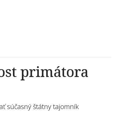
ost primátora
ť súčasný štátny tajomník