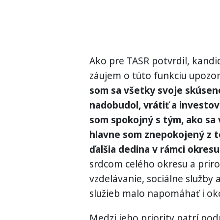
Ako pre TASR potvrdil, kandi
záujem o túto funkciu upozor
som sa všetky svoje skúseno
nadobudol, vrátiť a investo
som spokojný s tým, ako sa 
hlavne som znepokojený z t
ďalšia dedina v rámci okresu
srdcom celého okresu a prir
vzdelávanie, sociálne služby 
služieb malo napomáhať i ok
Medzi jeho priority patrí po