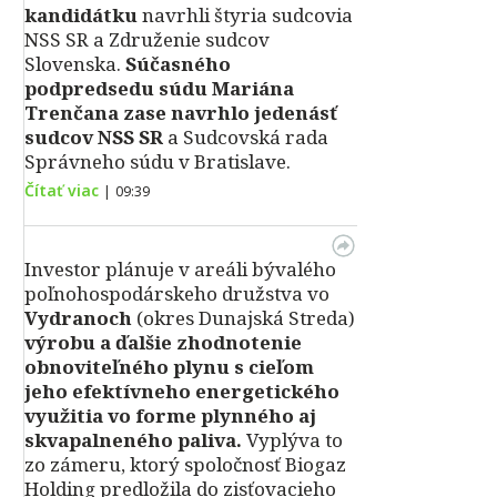
kandidátku
navrhli štyria sudcovia
NSS SR a Združenie sudcov
Slovenska.
Súčasného
podpredsedu súdu Mariána
Trenčana zase navrhlo jedenásť
sudcov NSS SR
a Sudcovská rada
Správneho súdu v Bratislave.
Čítať viac
|
09:39
Investor plánuje v areáli bývalého
poľnohospodárskeho družstva vo
Vydranoch
(okres Dunajská Streda)
výrobu a ďalšie zhodnotenie
obnoviteľného plynu s cieľom
jeho efektívneho energetického
využitia vo forme plynného aj
skvapalneného paliva.
Vyplýva to
zo zámeru, ktorý spoločnosť Biogaz
Holding predložila do zisťovacieho