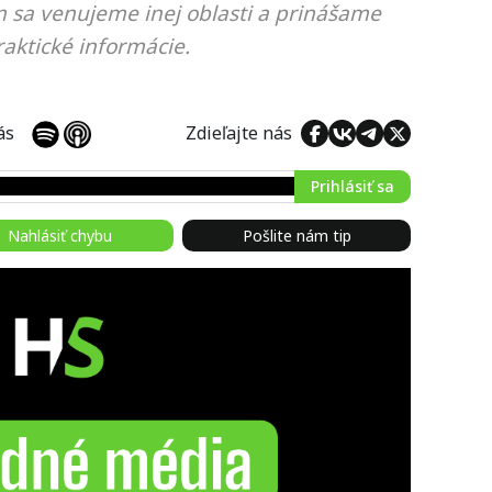
m sa venujeme inej oblasti a prinášame
aktické informácie.
 nás
Zdieľajte nás
Prihlásiť sa
Nahlásiť chybu
Pošlite nám tip