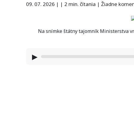
09. 07. 2026
|
|
2 min. čítania
|
Žiadne kome
Na snímke štátny tajomník Ministerstva vn
▶