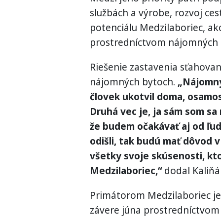
službách a výrobe, rozvoj ce
potenciálu Medzilaboriec, ak
prostredníctvom nájomných 
Riešenie zastavenia sťahovani
nájomných bytoch.
„Nájomný 
človek ukotvil doma, osamo
Druhá vec je, ja sám som sa r
že budem očakávať aj od ľudí
odišli, tak budú mať dôvod v
všetky svoje skúsenosti, kto
Medzilaboriec,“
dodal Kaliňá
Primátorom Medzilaboriec je 
závere júna prostredníctvom s