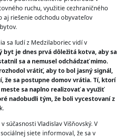
stovného ruchu, využitie cezhraničného
o aj riešenie odchodu obyvateľov
bytov.
a sa ľudí z Medzilaboriec vidí v
byt je dnes prvá dôležitá kotva, aby sa
statnil sa a nemusel odchádzať mimo.
ozhodol vrátiť, aby to bol jasný signál,
, že sa postupne domov vrátia. Tí, ktorí
 meste sa naplno realizovať a využiť
ré nadobudli tým, že boli vycestovaní z
k.
v súčasnosti Vladislav Višňovský. V
ociálnej siete informoval, že sa v