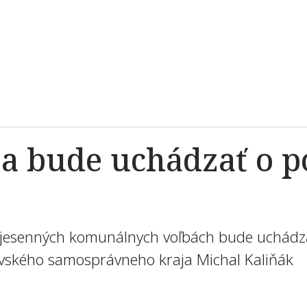
sa bude uchádzať o p
v jesenných komunálnych voľbách bude uchádza
ovského samosprávneho kraja Michal Kaliňák