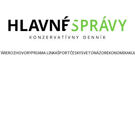
TÁRE
ROZHOVORY
PRIAMA LINKA
ŠPORT
ČESKY
SVETONÁZOR
EKONOMIKA
KU