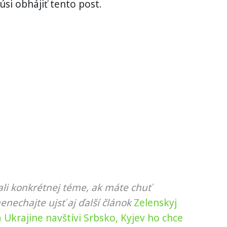
si obhájiť tento post.
li konkrétnej téme, ak máte chuť
nenechajte ujsť aj ďalší článok
Zelenskyj
 Ukrajine navštívi Srbsko, Kyjev ho chce