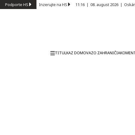
Podporte HS
Inzerujte na HS
11:16
|
08. august 2026
|
Oskár
TITULKA
Z DOMOVA
ZO ZAHRANIČIA
KOMEN