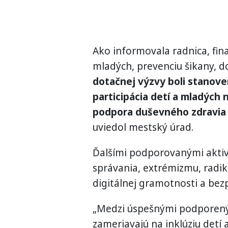
Ako informovala radnica, fina
mladých, prevenciu šikany, do
dotačnej výzvy boli stanoven
participácia detí a mladých 
podpora duševného zdravia a
uviedol mestský úrad.
Ďalšími podporovanými aktivi
správania, extrémizmu, radik
digitálnej gramotnosti a bez
„Medzi úspešnými podporenými
zameriavajú na inklúziu detí