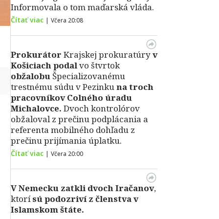
Informovala o tom maďarská vláda.
Čítať viac
|
Včera 20:08
Prokurátor
Krajskej prokuratúry
v
Košiciach podal
vo štvrtok
obžalobu
Špecializovanému
↻
trestnému súdu v Pezinku
na troch
pracovníkov Colného úradu
Michalovce.
Dvoch kontrolórov
obžaloval z prečinu podplácania a
referenta mobilného dohľadu z
prečinu prijímania úplatku.
Čítať viac
|
Včera 20:00
V Nemecku zatkli dvoch Iračanov
,
ktorí
sú podozriví z členstva v
Islamskom štáte.