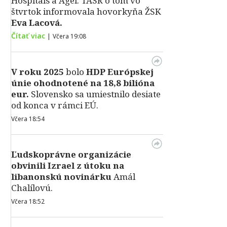
Hospitals a Agel. TASR o tom vo
štvrtok informovala hovorkyňa ŽSK
Eva Lacová.
Čítať viac
|
Včera 19:08
V roku 2025
bolo
HDP
Európskej
únie ohodnotené na 18,8 bilióna
eur.
Slovensko sa umiestnilo desiate
od konca v rámci EÚ.
Včera 18:54
Ľudskoprávne organizácie
obvinili Izrael z útoku na
libanonskú novinárku
Amál
Chalílovú.
Včera 18:52