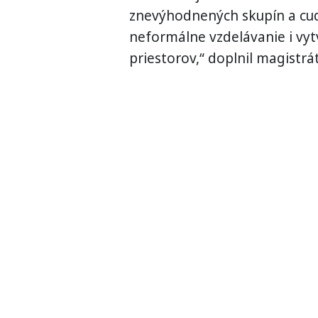
znevýhodnených skupín a cud
neformálne vzdelávanie i vy
priestorov,“ doplnil magistrát