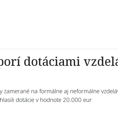
orí dotáciami vzdelá
ity zamerané na formálne aj neformálne vzdelá
lasili dotácie v hodnote 20.000 eur