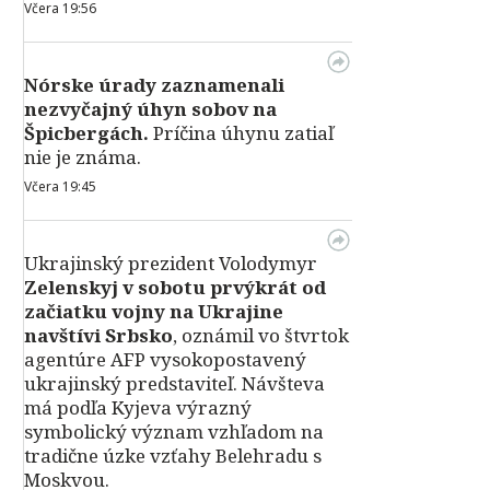
Včera 19:56
Nórske úrady zaznamenali
nezvyčajný úhyn sobov na
Špicbergách.
Príčina úhynu zatiaľ
nie je známa.
Včera 19:45
Ukrajinský prezident Volodymyr
Zelenskyj v sobotu prvýkrát od
začiatku vojny na Ukrajine
navštívi Srbsko
, oznámil vo štvrtok
agentúre AFP vysokopostavený
ukrajinský predstaviteľ. Návšteva
má podľa Kyjeva výrazný
symbolický význam vzhľadom na
tradične úzke vzťahy Belehradu s
Moskvou.