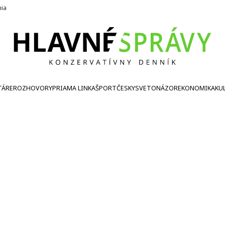
nia
TÁRE
ROZHOVORY
PRIAMA LINKA
ŠPORT
ČESKY
SVETONÁZOR
EKONOMIKA
KU