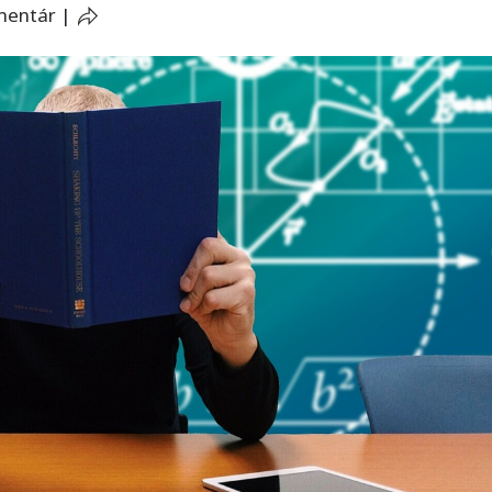
mentár
|