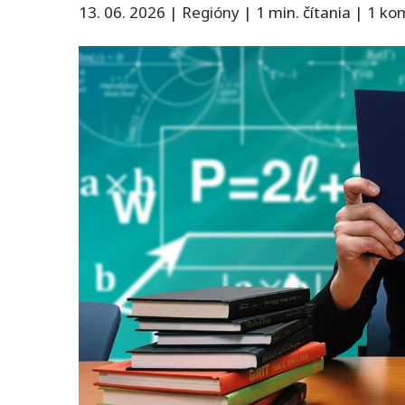
13. 06. 2026
|
Regióny
|
1 min. čítania
|
1 ko