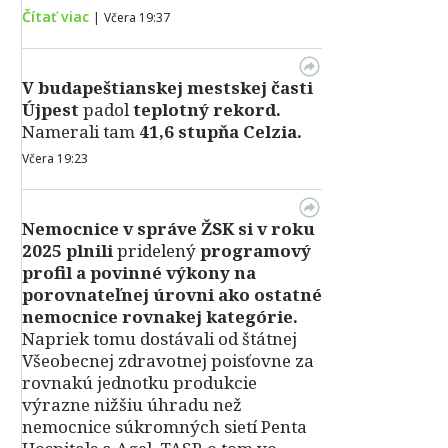
Čítať viac
|
Včera 19:37
V
budapeštianskej mestskej časti
Újpest
padol
teplotný rekord.
Namerali tam
41,6 stupňa Celzia.
Včera 19:23
Nemocnice v správe ŽSK si v roku
2025 plnili
pridelený
programový
profil a povinné výkony na
porovnateľnej úrovni ako ostatné
nemocnice rovnakej kategórie.
Napriek tomu dostávali od štátnej
Všeobecnej zdravotnej poisťovne za
rovnakú jednotku produkcie
výrazne nižšiu úhradu než
nemocnice súkromných sietí Penta