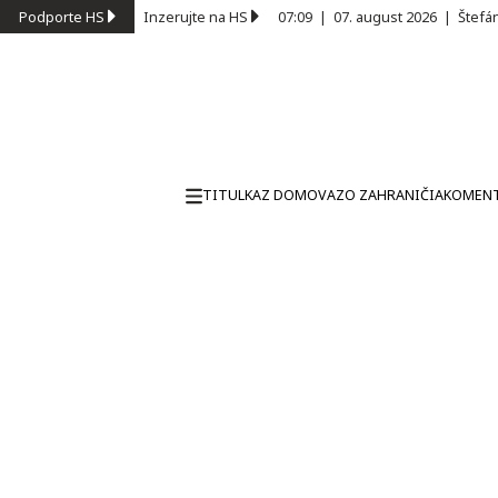
Podporte HS
Inzerujte na HS
07:09
|
07. august 2026
|
Štefá
TITULKA
Z DOMOVA
ZO ZAHRANIČIA
KOMEN