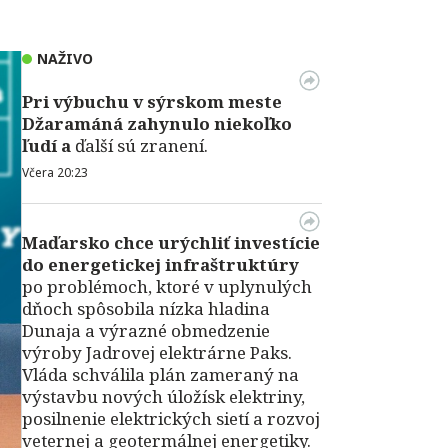
NAŽIVO
Pri výbuchu v
sýrskom meste
Džaramáná zahynulo niekoľko
ľudí a
ďalší sú zranení.
Včera 20:23
Maďarsko chce urýchliť investície
do energetickej infraštruktúry
po problémoch, ktoré v uplynulých
dňoch spôsobila nízka hladina
Dunaja a výrazné obmedzenie
výroby Jadrovej elektrárne Paks.
Vláda schválila plán zameraný na
výstavbu nových úložísk elektriny,
posilnenie elektrických sietí a rozvoj
veternej a geotermálnej energetiky.