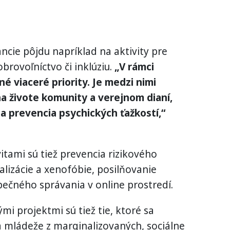
ncie pôjdu napríklad na aktivity pre
brovoľníctvo či inklúziu.
„V rámci
é viaceré priority. Je medzi nimi
na živote komunity a verejnom dianí,
 prevencia psychických ťažkostí,“
tami sú tiež prevencia rizikového
alizácie a xenofóbie, posilňovanie
pečného správania v online prostredí.
 projektmi sú tiež tie, ktoré sa
 a mládeže z marginalizovaných, sociálne