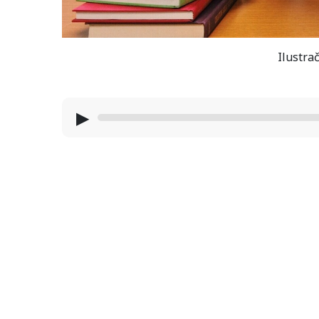
Ilustrač
▶