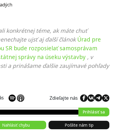
ladých
li konkrétnej téme, ak máte chuť
nenechajte ujsť aj ďalší článok
Úrad pre
bu SR bude rozposielať samosprávam
tátnej správy na úseku výstavby
, v
sti a prinášame ďalšie zaujímavé pohľady
 nás
Zdieľajte nás
Prihlásiť sa
Nahlásiť chybu
Pošlite nám tip