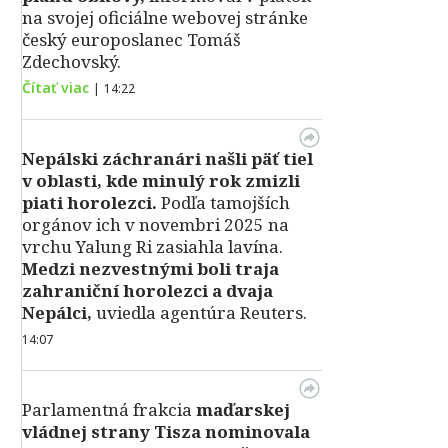
na svojej oficiálne webovej stránke
český europoslanec Tomáš
Zdechovský.
Čítať viac
|
14:22
Nepálski záchranári našli päť tiel
v oblasti, kde minulý rok zmizli
piati horolezci.
Podľa tamojších
orgánov ich v novembri 2025 na
vrchu Yalung Ri zasiahla lavína.
Medzi nezvestnými boli traja
zahraniční horolezci a dvaja
Nepálci,
uviedla agentúra Reuters.
14:07
Parlamentná frakcia
maďarskej
vládnej strany Tisza nominovala