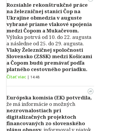
Rozsiahle rekonštrukčné práce
na železničnej stanici Čop na
Ukrajine obmedzia v auguste
vybrané priame vlakové spojenia
medzi Čopom a Mukačevom.
Výluka potrvá od 10. do 22. augusta
a následne od 25. do 29. augusta.
Vlaky Železničnej spoločnosti
Slovensko (ZSSK) medzi Košicami
a Čopom budú premávať podľa
platného cestovného poriadku.
Čítať viac
|
14:48
Európska komisia (EK) potvrdila,
že má informácie o možných
nezrovnalostiach pri
digitalizačných projektoch
financovaných zo slovenského
plánu obnovy,
informoval v piatok