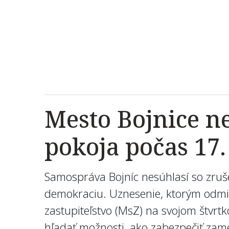
Mesto Bojnice n
pokoja počas 17
Samospráva Bojníc nesúhlasí so zru
demokraciu. Uznesenie, ktorým odmiet
zastupiteľstvo (MsZ) na svojom štvr
hľadať možnosti, ako zabezpečiť zam