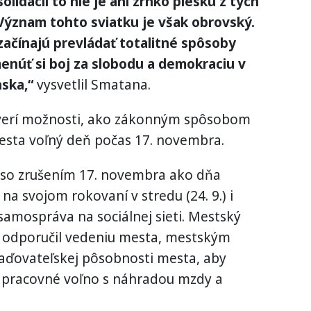
solidácii to nie je ani zrnko piesku z tých
 Význam tohto sviatku je však obrovský.
ačínajú prevládať totalitné spôsoby
menúť si boj za slobodu a demokraciu v
ska,“
vysvetlil Smatana.
verí možnosti, ako zákonným spôsobom
sta voľný deň počas 17. novembra.
 so zrušením 17. novembra ako dňa
na svojom rokovaní v stredu (24. 9.) i
amospráva na sociálnej sieti. Mestský
 odporučil vedeniu mesta, mestským
iaďovateľskej pôsobnosti mesta, aby
 pracovné voľno s náhradou mzdy a