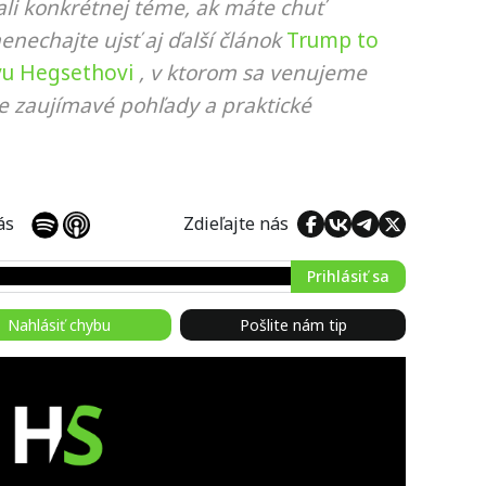
li konkrétnej téme, ak máte chuť
nenechajte ujsť aj ďalší článok
Trump to
vu Hegsethovi
, v ktorom sa venujeme
ie zaujímavé pohľady a praktické
 nás
Zdieľajte nás
Prihlásiť sa
Nahlásiť chybu
Pošlite nám tip