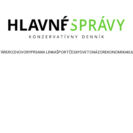
TÁRE
ROZHOVORY
PRIAMA LINKA
ŠPORT
ČESKY
SVETONÁZOR
EKONOMIKA
KU