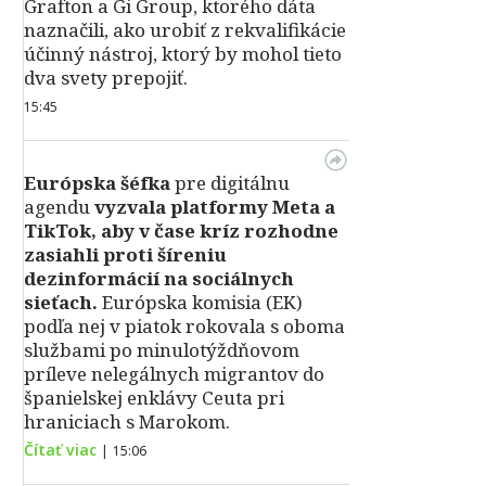
Grafton a Gi Group, ktorého dáta
naznačili, ako urobiť z rekvalifikácie
účinný nástroj, ktorý by mohol tieto
dva svety prepojiť.
15:45
Európska šéfka
pre digitálnu
agendu
vyzvala platformy Meta a
TikTok, aby v čase kríz rozhodne
zasiahli proti šíreniu
dezinformácií na sociálnych
sieťach.
Európska komisia (EK)
podľa nej v piatok rokovala s oboma
službami po minulotýždňovom
príleve nelegálnych migrantov do
španielskej enklávy Ceuta pri
hraniciach s Marokom.
Čítať viac
|
15:06