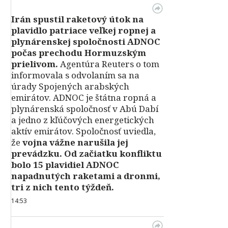
Irán spustil raketový útok na
plavidlo patriace veľkej ropnej a
plynárenskej spoločnosti ADNOC
počas prechodu Hormuzským
prielivom.
Agentúra Reuters o tom
informovala s odvolaním sa na
úrady Spojených arabských
emirátov. ADNOC je štátna ropná a
plynárenská spoločnosť v Abú Dabí
a jedno z kľúčových energetických
aktív emirátov. Spoločnosť uviedla,
že
vojna vážne narušila jej
prevádzku. Od začiatku konfliktu
bolo 15 plavidiel ADNOC
napadnutých raketami a dronmi,
tri z nich tento týždeň.
14:53