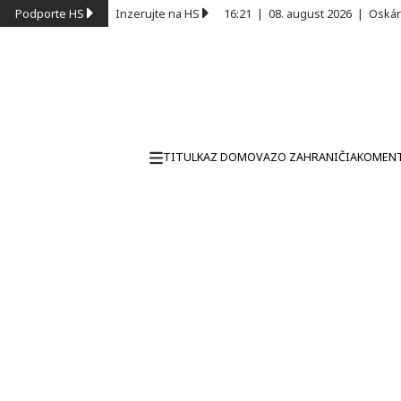
Podporte HS
Inzerujte na HS
16:21
|
08. august 2026
|
Oskár
TITULKA
Z DOMOVA
ZO ZAHRANIČIA
KOMEN