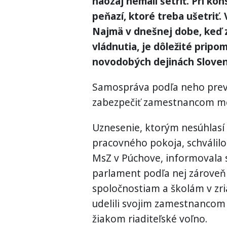
naozaj nemali šetriť. Pri kon
peňazí, ktoré treba ušetriť.
Najmä v dnešnej dobe, keď z
vládnutia, je dôležité pripo
novodobých dejinách Sloven
Samospráva podľa neho pre
zabezpečiť zamestnancom me
Uznesenie, ktorým nesúhlasí
pracovného pokoja, schválilo 
MsZ v Púchove, informovala s
parlament podľa nej zároveň
spoločnostiam a školám v zr
udelili svojim zamestnancom
žiakom riaditeľské voľno.