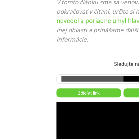
V tomto článku sme sa venova
pokračovať v čítaní, určite si 
nevedel a poriadne umyl hla
inej oblasti a prinášame ďalš
informácie.
Sledujte
Zdieľať link