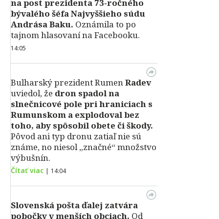
na post prezidenta 73‑ročného
bývalého šéfa Najvyššieho súdu
Andrása Baku.
Oznámila to po
tajnom hlasovaní na Facebooku.
14:05
Bulharský prezident Rumen
Radev
uviedol, že
dron spadol na
slnečnicové pole pri hraniciach s
Rumunskom a explodoval bez
toho, aby spôsobil obete či škody.
Pôvod ani typ dronu zatiaľ nie sú
známe, no niesol „značné“ množstvo
výbušnín.
Čítať viac
|
14:04
Slovenská pošta ďalej zatvára
pobočky v menších obciach.
Od