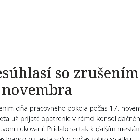
esúhlasí so zrušení
. novembra
šením dňa pracovného pokoja počas 17. novem
a už prijaté opatrenie v rámci konsolidačného
tkovom rokovaní. Pridalo sa tak k ďalším mes
estnancom mesta voľno počas tohto sviatku