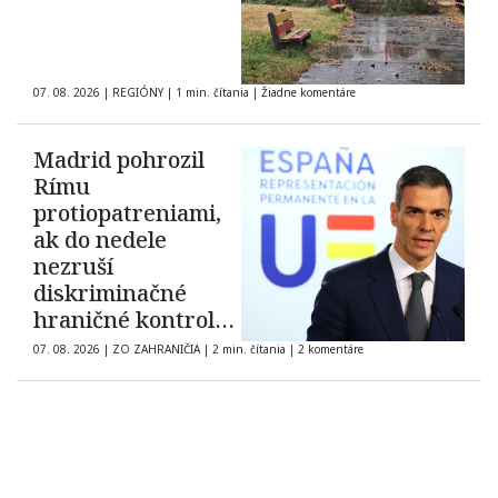
07. 08. 2026
|
REGIÓNY
|
1 min. čítania
|
Žiadne komentáre
Madrid pohrozil
Rímu
protiopatreniami,
ak do nedele
nezruší
diskriminačné
hraničné kontroly
španielskych
07. 08. 2026
|
ZO ZAHRANIČIA
|
2 min. čítania
|
2 komentáre
občanov