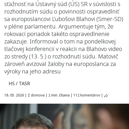
sťažnosť na Ústavný súd (ÚS) SR v súvislosti s
rozhodnutím súdu o povinnosti ospravedlniť
sa europoslancovi Ľubošovi Blahovi (Smer-SD)
v pléne parlamentu. Argumentuje tým, že
rokovací poriadok takéto ospravedlnenie
zakazuje. Informoval o tom na pondelkovej
tlačovej konferencii v reakcii na Blahovo video
zo stredy (13. 5.) o rozhodnutí súdu. Matovič
zároveň avizoval žaloby na europoslanca za
výroky na jeho adresu
HS / TASR
18. 05. 2026
|
Z domova
|
2 min. čítania
|
112 komentárov
|