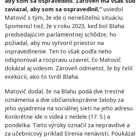
aby som sa ospravedlnil. Zároveň ma však súd
zaviazal, aby som sa ospravedlnil,“
uviedol
Matovič s tým, že ide o neriešiteľnú situáciu.
Spomenul tiež, že v roku 2023, keď bol Blaha
predsedajúcim parlamentnej schôdze, ho
požiadal, aby mu vytvoril priestor na
ospravedlnenie. Ten to však podľa neho
odignoroval a rozpravu uzavrel, čo Matovič
dokázal aj videom. Zároveň odmietol, že by čelil
exekúcii, ako to tvrdí Blaha.
Matovič dodal, že na Blahu podá dve trestné
oznámenia a dve občianskoprávne žaloby za
jeho vyjadrenia na sociálnej sieti na jeho adresu.
Konkrétne ide o videá z nedele (17. 5.) a
pondelka. Tieto výroky označil za nepravdivé a
za učebnicový príklad šírenia nenávisti. Poukázal