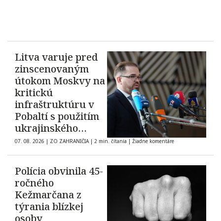
Litva varuje pred
zinscenovaným
útokom Moskvy na
kritickú
infraštruktúru v
Pobaltí s použitím
ukrajinského
dronu
07. 08. 2026
|
ZO ZAHRANIČIA
|
2 min. čítania
|
Žiadne komentáre
Polícia obvinila 45-
ročného
Kežmarčana z
týrania blízkej
osoby