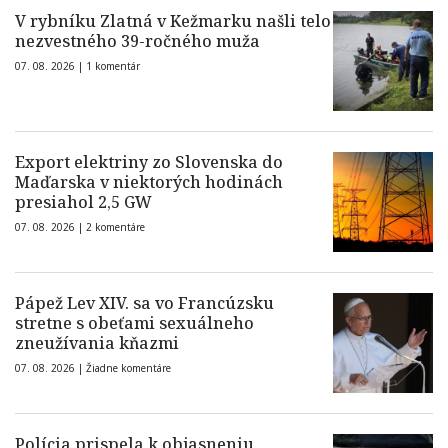
V rybníku Zlatná v Kežmarku našli telo
nezvestného 39-ročného muža
07. 08. 2026 |
1 komentár
Export elektriny zo Slovenska do
Maďarska v niektorých hodinách
presiahol 2,5 GW
07. 08. 2026 |
2 komentáre
Pápež Lev XIV. sa vo Francúzsku
stretne s obeťami sexuálneho
zneužívania kňazmi
07. 08. 2026 |
Žiadne komentáre
Polícia prispela k objasneniu