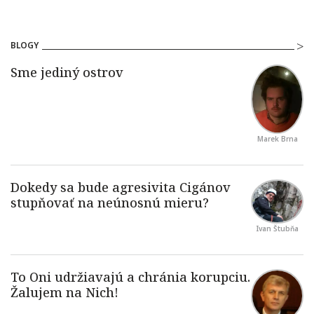
BLOGY
Marek Brna
Ivan Štubňa