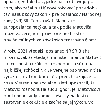
aj na to, že takéto vyjadrenia sa objavujú po
tom, ako začal platiť nový rokovací poriadok –
tzv. náhubkový zákon – pre poslancov Národnej
rady (NR) SR. Ten sa však Blahu ako
europoslanca netýka, a tak podľa Matoviča
môže vo verejnom priestore beztrestne
obviňovať iných zo závažných trestných činov.
V roku 2021 vtedajší poslanec NR SR Blaha
informoval, že vtedajší minister financií Matovič
sa mu musí na základe rozhodnutia súdu na
najbližšej schôdzi NR SR verejne ospravedlniť za
výrok o „mydlení barana“ z predchádzajúceho
roka. V stredu na sociálnej sieti upozornil, že
Matovič rozhodnutie súdu ignoruje. Matovičovi
podľa neho súdy zamietli všetky žiadosti o
zastavenie exekúcie a začína sa jej výkon. Vo