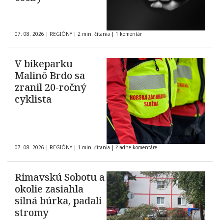
07. 08. 2026
|
REGIÓNY
|
2 min. čítania
|
1 komentár
V bikeparku
Malinô Brdo sa
zranil 20-ročný
cyklista
07. 08. 2026
|
REGIÓNY
|
1 min. čítania
|
Žiadne komentáre
Rimavskú Sobotu a
okolie zasiahla
silná búrka, padali
stromy