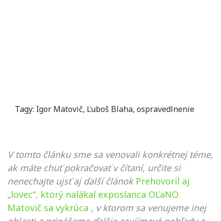
Tagy:
Igor Matovič
,
Ľuboš Blaha
,
ospravedlnenie
V tomto článku sme sa venovali konkrétnej téme,
ak máte chuť pokračovať v čítaní, určite si
nenechajte ujsť aj ďalší článok
Prehovoril aj
„lovec“, ktorý nalákal exposlanca OĽaNO.
Matovič sa vykrúca
, v ktorom sa venujeme inej