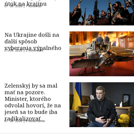
útok na krajinu
07. 08. 2026 |
1 komentár
Na Ukrajine došli na
ďalší spôsob
vyberania výpalného
07. 08. 2026 |
2 komentáre
Zelenskyj by sa mal
mať na pozore.
Minister, ktorého
odvolal hovorí, že na
jeseň sa to bude iba
radikalizovať
07. 08. 2026 |
6 komentárov