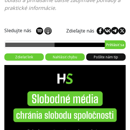
oblasti a prinášame ďalšie zaujímavé pohľady a
praktické informácie.
Sledujte nás
Zdieľajte nás
Prihlásiť sa
Zdieľať link
Nahlásiť chybu
Pošlite nám tip