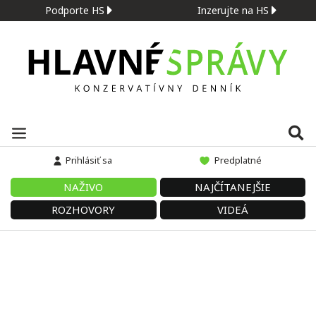
Podporte HS
Inzerujte na HS
Prihlásiť sa
Predplatné
NAŽIVO
NAJČÍTANEJŠIE
ROZHOVORY
VIDEÁ