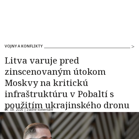
VOJNY A KONFLIKTY
Litva varuje pred
zinscenovaným útokom
Moskvy na kritickú
infraštruktúru v Pobaltí s
použitím ukrajinského dronu
07. 08. 2026 |
Žiadne komentáre