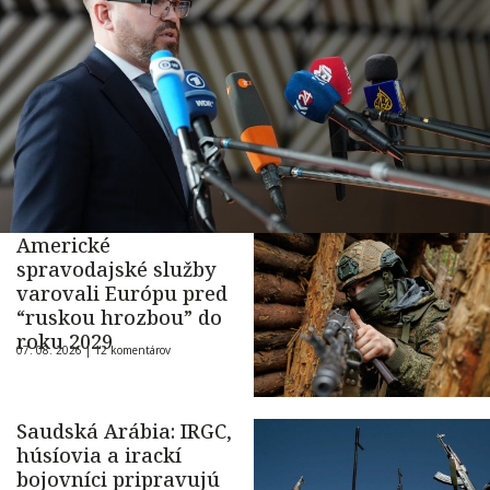
Americké
spravodajské služby
varovali Európu pred
“ruskou hrozbou” do
roku 2029
07. 08. 2026 |
12 komentárov
Saudská Arábia: IRGC,
húsíovia a irackí
bojovníci pripravujú