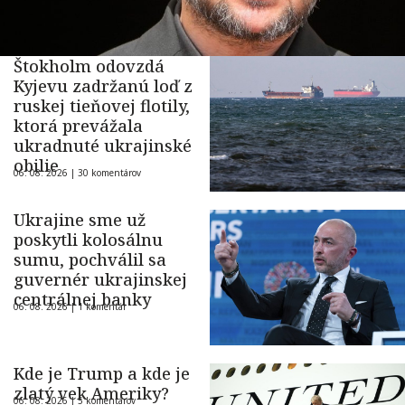
Štokholm odovzdá
Kyjevu zadržanú loď z
ruskej tieňovej flotily,
ktorá prevážala
ukradnuté ukrajinské
obilie
06. 08. 2026 |
30 komentárov
Ukrajine sme už
poskytli kolosálnu
sumu, pochválil sa
guvernér ukrajinskej
centrálnej banky
06. 08. 2026 |
1 komentár
Kde je Trump a kde je
zlatý vek Ameriky?
06. 08. 2026 |
5 komentárov