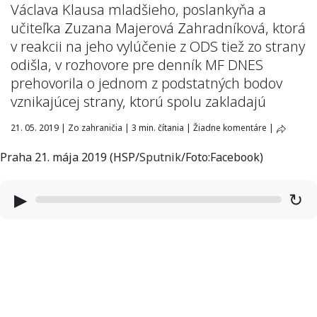
Václava
Klausa
mladšieho
,
poslankyňa
a
učiteľka
Zuzana
Majerová
Zahradníková
,
ktorá
v reakcii
na
jeho
vylúčenie
z ODS
tiež
zo
strany
odišla
,
v rozhovore
pre
denník
MF
DNES
prehovorila o
jednom z
podstatných
bodov
vznikajúcej
strany
,
ktorú spolu
zakladajú
21. 05. 2019
|
Zo zahraničia
|
3 min. čítania
|
Žiadne komentáre
|
Praha 21. mája 2019 (HSP/
Sputnik
/Foto:Facebook)
▶
↻