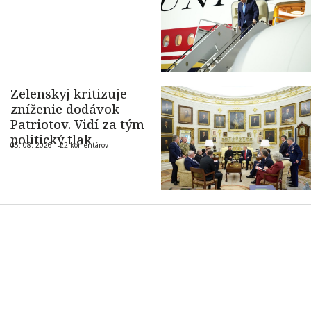
Zelenskyj kritizuje
zníženie dodávok
Patriotov. Vidí za tým
politický tlak
05. 08. 2026 |
22 komentárov