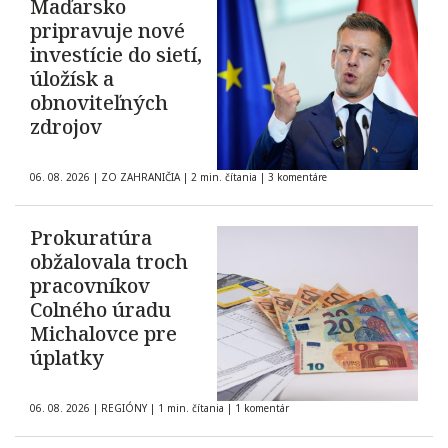
Maďarsko
pripravuje nové
investície do sietí,
úložísk a
obnoviteľných
zdrojov
06. 08. 2026
|
ZO ZAHRANIČIA
|
2 min. čítania
|
3 komentáre
Prokuratúra
obžalovala troch
pracovníkov
Colného úradu
Michalovce pre
úplatky
06. 08. 2026
|
REGIÓNY
|
1 min. čítania
|
1 komentár