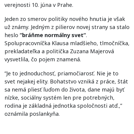
verejnosti
10. júna
v
Prahe
.
Jeden zo
smerov
politiky
nového hnutia
je však
už
známy
.
Jedným
z pilierov
novej strany
sa
stalo
heslo
“
bráňme
normálny
svet
“
.
Spolupracovníčka
Klausa
mladšieho
,
tlmočníčka
,
prekladateľka
a
politička
Zuzana
Majerová
vysvetlila
,
čo
pojem
znamená
.
“
Je
to
jednoduchosť
,
priamočiarosť
.
Nie je
to
svet
nejakej
elity
.
Bohatstvo
vzniká
z práce
,
štát
sa
nemá
pliesť
ľuďom
do života
,
dane
majú
byť
nízke
,
sociálny systém
len
pre potrebných
,
rodina je
základná
jednotka
spoločnosti atď
.
,
”
oznámila
poslankyňa
.