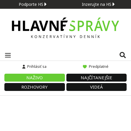
Podporte HS
Inzerujte na HS
Prihlásiť sa
Predplatné
NAŽIVO
NAJČÍTANEJŠIE
ROZHOVORY
VIDEÁ