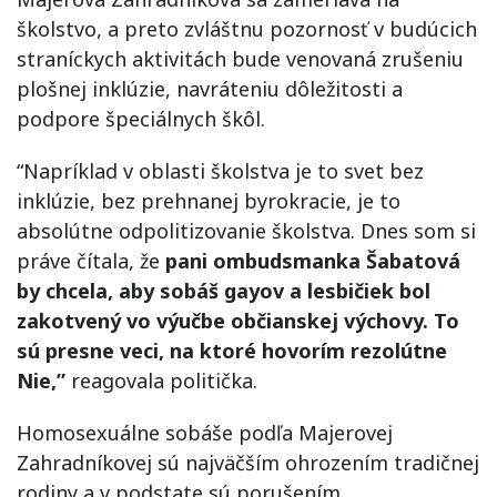
školstvo
,
a
preto
zvláštnu
pozornosť
v
budúcich
straníckych
aktivitách
bude
venovaná
zrušeniu
plošnej
inklúzie
, navráteniu
dôležitosti
a
podpore
špeciálnych
škôl
.
“
Napríklad v
oblasti školstva
je
to
svet bez
inklúzie
,
bez
prehnanej
byrokracie
,
je
to
absolútne
odpolitizovanie
školstva
.
Dnes
som
si
práve
čítala
,
že
pani
ombudsmanka
Šabatová
by
chcela, aby
sobáš
gayov
a lesbičiek
bol
zakotvený
vo
výučbe
občianskej
výchovy
.
To
sú
presne
veci
,
na
ktoré
hovorím
rezolútne
Nie
,
”
reagovala
politička
.
Homosexuálne
sobáše
podľa
Majerovej
Zahradníkovej
sú najväčším
ohrozením
tradičnej
rodiny
a
v
podstate sú
porušením