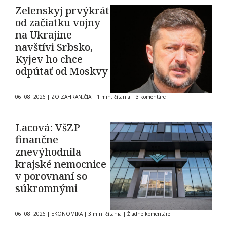
Zelenskyj prvýkrát
od začiatku vojny
na Ukrajine
navštívi Srbsko,
Kyjev ho chce
odpútať od Moskvy
06. 08. 2026
|
ZO ZAHRANIČIA
|
1 min. čítania
|
3 komentáre
Lacová: VšZP
finančne
znevýhodnila
krajské nemocnice
v porovnaní so
súkromnými
06. 08. 2026
|
EKONOMIKA
|
3 min. čítania
|
Žiadne komentáre