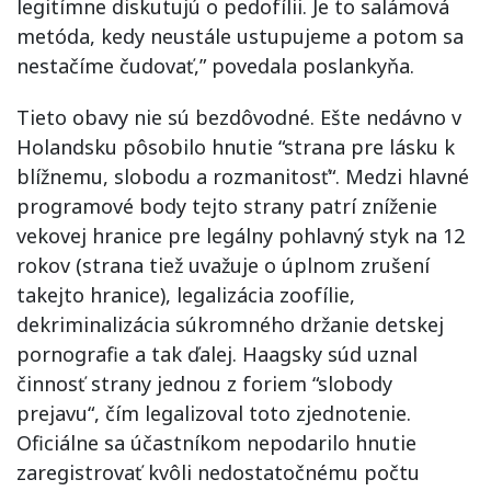
legitímne
diskutujú
o
pedofílii
.
Je
to
salámová
metóda
,
kedy
neustále
ustupujeme
a
potom
sa
nestačíme
čudovať
,
”
povedala
poslankyňa
.
Tieto
obavy nie sú
bezdôvodné
.
Ešte
nedávno
v
Holandsku
pôsobilo
hnutie
“
strana
pre lásku
k
blížnemu
,
slobodu
a
rozmanitosť
“
.
Medzi hlavné
programové
body
tejto
strany
patrí zníženie
vekovej hranice
pre legálny
pohlavný
styk
na
12
rokov
(
strana
tiež
uvažuje o
úplnom
zrušení
takejto
hranice
)
,
legalizácia
zoofílie
,
dekriminalizácia
súkromného
držanie detskej
pornografie
a
tak ďalej
.
Haagsky
súd
uznal
činnosť
strany
jednou
z foriem
“
slobody
prejavu
“
,
čím
legalizoval
toto
zjednotenie
.
Oficiálne sa
účastníkom
nepodarilo
hnutie
zaregistrovať
kvôli nedostatočnému
počtu