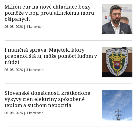
Milión eur na nové chladiace boxy
pomôže v boji proti africkému moru
ošípaných
06. 08. 2026 |
1 komentár
Finančná správa: Majetok, ktorý
prepadol štátu, môže pomôcť ľuďom v
núdzi
06. 08. 2026 |
3 komentáre
Slovenské domácnosti krátkodobé
výkyvy cien elektriny spôsobené
teplom a suchom nepocítia
06. 08. 2026 |
1 komentár