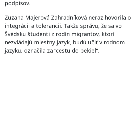
podpisov
.
Zuzana
Majerová
Zahradníková
neraz
hovorila o
integrácii
a
tolerancii
.
Takže
správu, že
sa
vo
Švédsku
študenti
z
rodín
migrantov
,
ktorí
nezvládajú
miestny jazyk
,
budú učiť
v
rodnom
jazyku
,
označila
za
“
cestu do
pekiel
“
.