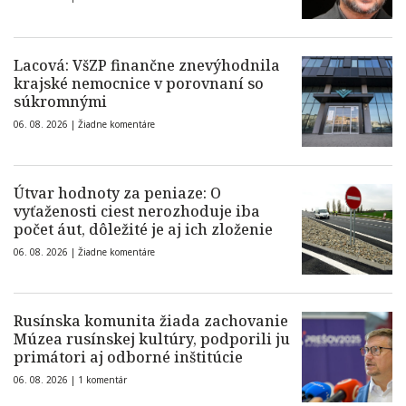
Lacová: VšZP finančne znevýhodnila
krajské nemocnice v porovnaní so
súkromnými
06. 08. 2026 |
Žiadne komentáre
Útvar hodnoty za peniaze: O
vyťaženosti ciest nerozhoduje iba
počet áut, dôležité je aj ich zloženie
06. 08. 2026 |
Žiadne komentáre
Rusínska komunita žiada zachovanie
Múzea rusínskej kultúry, podporili ju
primátori aj odborné inštitúcie
06. 08. 2026 |
1 komentár