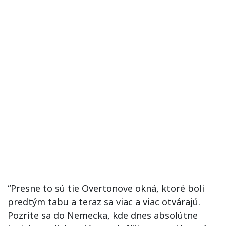
“
Presne
to
sú
tie
Overtonove
okná
,
ktoré boli
predtým
tabu
a
teraz sa
viac a viac
otvárajú
.
Pozrite sa
do Nemecka
,
kde dnes
absolútne