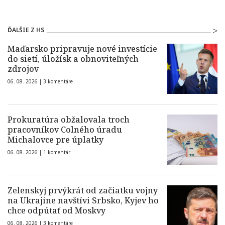
ĎALŠIE Z HS
Maďarsko pripravuje nové investície
do sietí, úložísk a obnoviteľných
zdrojov
06. 08. 2026 |
3 komentáre
Prokuratúra obžalovala troch
pracovníkov Colného úradu
Michalovce pre úplatky
06. 08. 2026 |
1 komentár
Zelenskyj prvýkrát od začiatku vojny
na Ukrajine navštívi Srbsko, Kyjev ho
chce odpútať od Moskvy
06. 08. 2026 |
3 komentáre