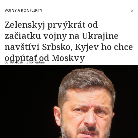
VOJNY A KONFLIKTY
Zelenskyj prvýkrát od
začiatku vojny na Ukrajine
navštívi Srbsko, Kyjev ho chce
odpútať od Moskvy
06. 08. 2026 |
3 komentáre