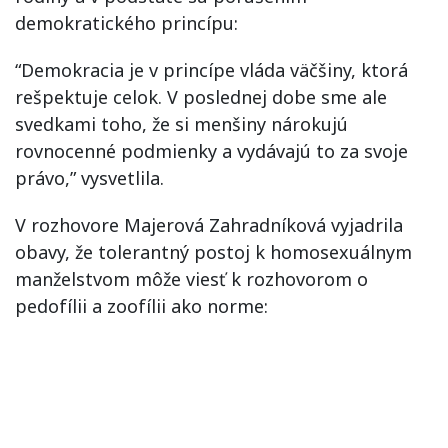
demokratického
princípu:
“
Demokracia je
v
princípe
vláda
väčšiny
,
ktorá
rešpektuje
celok
.
V
poslednej
dobe
sme
ale
svedkami toho
,
že
si
menšiny
nárokujú
rovnocenné
podmienky
a
vydávajú
to
za
svoje
právo
,
”
vysvetlila
.
V
rozhovore
Majerová
Zahradníková
vyjadrila
obavy
,
že
tolerantný
postoj
k
homosexuálnym
manželstvom
môže viesť
k
rozhovorom
o
pedofílii
a
zoofílii
ako
norme
: