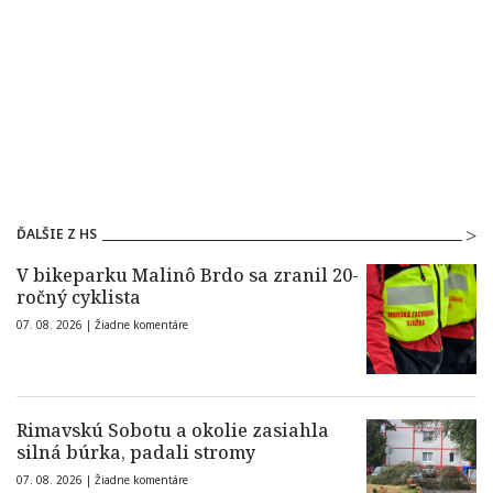
ĎALŠIE Z HS
V bikeparku Malinô Brdo sa zranil 20-
ročný cyklista
07. 08. 2026 |
Žiadne komentáre
Rimavskú Sobotu a okolie zasiahla
silná búrka, padali stromy
07. 08. 2026 |
Žiadne komentáre