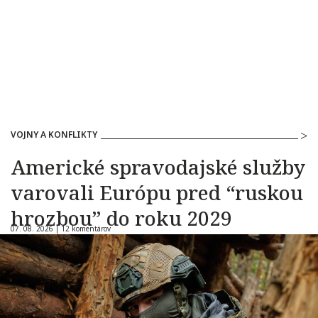
VOJNY A KONFLIKTY
Americké spravodajské služby
varovali Európu pred “ruskou
hrozbou” do roku 2029
07. 08. 2026 |
12 komentárov