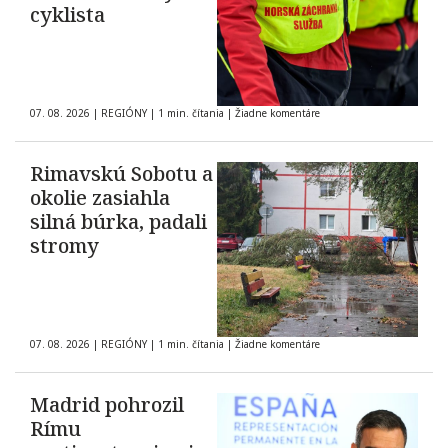
cyklista
07. 08. 2026
|
REGIÓNY
|
1 min. čítania
|
Žiadne komentáre
Rimavskú Sobotu a
okolie zasiahla
silná búrka, padali
stromy
07. 08. 2026
|
REGIÓNY
|
1 min. čítania
|
Žiadne komentáre
Madrid pohrozil
Rímu