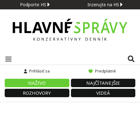
Podporte HS
Inzerujte na HS
Prihlásiť sa
Predplatné
NAŽIVO
NAJČÍTANEJŠIE
ROZHOVORY
VIDEÁ