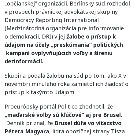
„občianskej“ organizácii. Berlínsky súd rozhodol
v prospech právnickej advokátskej skupiny
Democracy Reporting International
(Medzinárodná organizácia pre informovanie
o demokracii, DRI) v jej
žalobe o prístup k
údajom na účely „preskúmania“ politických
kampaní ovplyvňujúcich voľby a šíreniu
dezinformácií.
Skupina podala žalobu na súd po tom, ako X v
novembri minulého roka zamietol ich žiadosť o
prístup k takýmto údajom.
Proeurópsky portál
Politico
zhodnotil, že
„maďarské voľby sú kľúčové“ aj pre Brusel.
Denník priznal, že
Brusel dúfa vo víťazstvo
Pétera Magyara
, lídra opozičnej strany Tisza