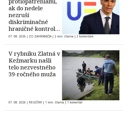
protiopatreniami,
ak do nedele
nezruší
diskriminačné
hraničné kontroly
španielskych
07. 08. 2026
|
ZO ZAHRANIČIA
|
2 min. čítania
|
2 komentáre
občanov
V rybníku Zlatná v
Kežmarku našli
telo nezvestného
39-ročného muža
07. 08. 2026
|
REGIÓNY
|
1 min. čítania
|
1 komentár