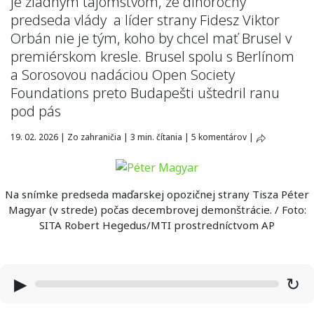
je žiadnym tajomstvom, že dlhoročný
predseda vlády a líder strany Fidesz Viktor
Orbán nie je tým, koho by chcel mať Brusel v
premiérskom kresle. Brusel spolu s Berlínom
a Sorosovou nadáciou Open Society
Foundations preto Budapešti uštedril ranu
pod pás
19. 02. 2026
|
Zo zahraničia
|
3 min. čítania
|
5 komentárov
|
Na snímke predseda maďarskej opozičnej strany Tisza Péter
Magyar (v strede) počas decembrovej demonštrácie. / Foto:
SITA Robert Hegedus/MTI prostredníctvom AP
▶
↻