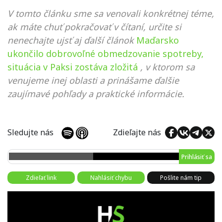
V tomto článku sme sa venovali konkrétnej téme,
ak máte chuť pokračovať v čítaní, určite si
nenechajte ujsť aj ďalší článok
Maďarsko
ukončilo dobrovoľné obmedzovanie spotreby,
situácia v Paksi zostáva zložitá
, v ktorom sa
venujeme inej oblasti a prinášame ďalšie
zaujímavé pohľady a praktické informácie.
Sledujte nás
Zdieľajte nás
Prihlásiť sa
Zdieľať link
Nahlásiť chybu
Pošlite nám tip