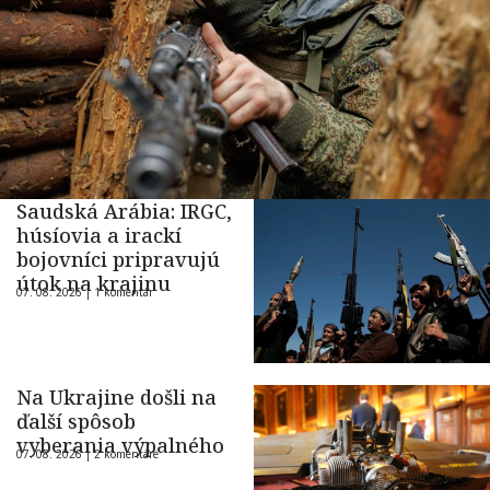
Saudská Arábia: IRGC,
húsíovia a irackí
bojovníci pripravujú
útok na krajinu
07. 08. 2026 |
1 komentár
Na Ukrajine došli na
ďalší spôsob
vyberania výpalného
07. 08. 2026 |
2 komentáre