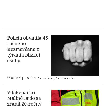
Polícia obvinila 45-
ročného
Kežmarčana z
týrania blízkej
osoby
07. 08. 2026
|
REGIÓNY
|
2 min. čítania
|
Žiadne komentáre
V bikeparku
Malinô Brdo sa
zranil 20-ročný