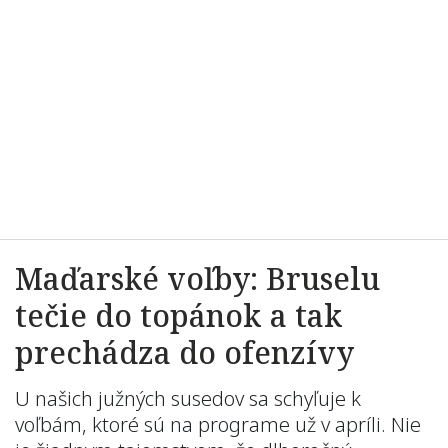
Maďarské voľby: Bruselu
tečie do topánok a tak
prechádza do ofenzívy
U našich južných susedov sa schyľuje k
voľbám, ktoré sú na programe už v apríli. Nie