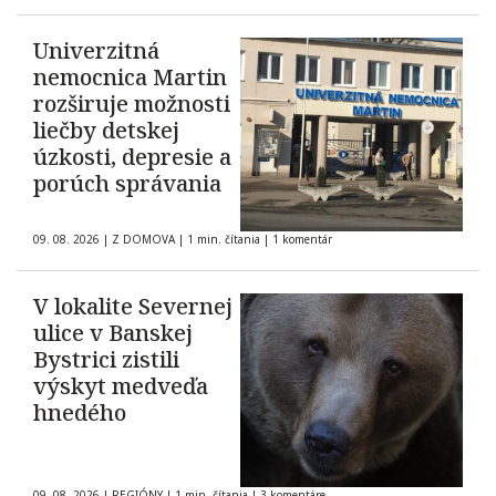
Univerzitná
nemocnica Martin
rozširuje možnosti
liečby detskej
úzkosti, depresie a
porúch správania
09. 08. 2026
|
Z DOMOVA
|
1 min. čítania
|
1 komentár
V lokalite Severnej
ulice v Banskej
Bystrici zistili
výskyt medveďa
hnedého
09. 08. 2026
|
REGIÓNY
|
1 min. čítania
|
3 komentáre