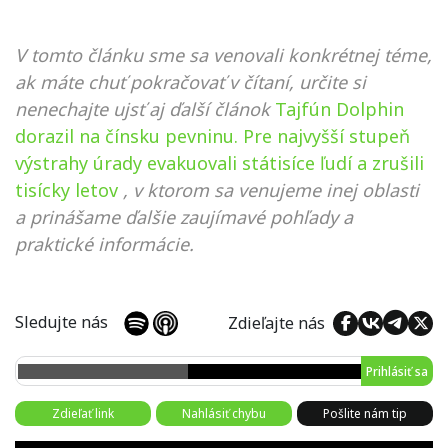
V tomto článku sme sa venovali konkrétnej téme,
ak máte chuť pokračovať v čítaní, určite si
nenechajte ujsť aj ďalší článok
Tajfún Dolphin
dorazil na čínsku pevninu. Pre najvyšší stupeň
výstrahy úrady evakuovali státisíce ľudí a zrušili
tisícky letov
, v ktorom sa venujeme inej oblasti
a prinášame ďalšie zaujímavé pohľady a
praktické informácie.
Sledujte nás
Zdieľajte nás
Prihlásiť sa
Zdieľať link
Nahlásiť chybu
Pošlite nám tip