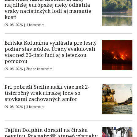
najdlhšej európskej rieky odhalila
vraky nacistických lodí aj mamutie
kosti
09. 08. 2026 |
4 komentáre
Britská Kolumbia vyhlásila pre lesný
požiar stav núdze. Úrady evakuovali
viac než 20-tisíc ľudí aj s leteckou
pomocou
09. 08. 2026 |
Žiadne komentáre
Pri pobreží Sicílie našli viac než 2-
tisícročný vrak rímskej lode so
stovkami zachovaných amfor
09. 08. 2026 |
3 komentáre
Tajfún Dolphin dorazil na čínsku
pevninu. Pre najvyšší stupeň výstrahy