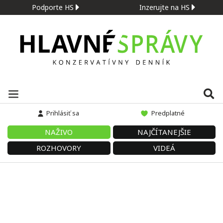
Podporte HS
Inzerujte na HS
Prihlásiť sa
Predplatné
NAŽIVO
NAJČÍTANEJŠIE
ROZHOVORY
VIDEÁ