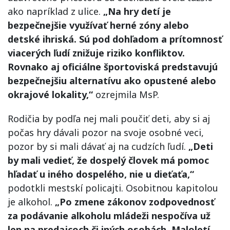
ako napríklad z ulice.
„Na hry detí je
bezpečnejšie využívať herné zóny alebo
detské ihriská. Sú pod dohľadom a prítomnosť
viacerých ľudí znižuje riziko konfliktov.
Rovnako aj oficiálne športoviská predstavujú
bezpečnejšiu alternatívu ako opustené alebo
okrajové lokality,“
ozrejmila MsP.
Rodičia by podľa nej mali poučiť deti, aby si aj
počas hry dávali pozor na svoje osobné veci,
pozor by si mali dávať aj na cudzích ľudí.
„Deti
by mali vedieť, že dospelý človek má pomoc
hľadať u iného dospelého, nie u dieťaťa,“
podotkli mestskí policajti. Osobitnou kapitolou
je alkohol.
„Po zmene zákonov zodpovednosť
za podávanie alkoholu mládeži nespočíva už
len na predajcoch či iných osobách. Maloletí