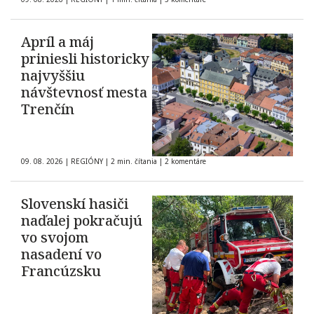
Apríl a máj
priniesli historicky
najvyššiu
návštevnosť mesta
Trenčín
09. 08. 2026
|
REGIÓNY
|
2 min. čítania
|
2 komentáre
Slovenskí hasiči
naďalej pokračujú
vo svojom
nasadení vo
Francúzsku