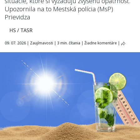
situácie, ktoré si vyžadujú zvýšenú opatrnosť.
Upozornila na to Mestská polícia (MsP)
Prievidza
HS / TASR
09. 07. 2026
|
Zaujímavosti
|
3 min. čítania
|
Žiadne komentáre
|