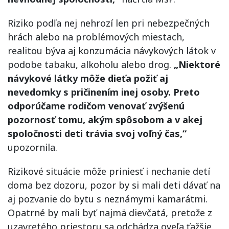
Riziko podľa nej nehrozí len pri nebezpečných
hrách alebo na problémových miestach,
realitou býva aj konzumácia návykových látok v
podobe tabaku, alkoholu alebo drog.
„Niektoré
návykové látky môže dieťa požiť aj
nevedomky s pričinením inej osoby. Preto
odporúčame rodičom venovať zvýšenú
pozornosť tomu, akým spôsobom a v akej
spoločnosti deti trávia svoj voľný čas,“
upozornila.
Rizikové situácie môže priniesť i nechanie detí
doma bez dozoru, pozor by si mali deti dávať na
aj pozvanie do bytu s neznámymi kamarátmi.
Opatrné by mali byť najmä dievčatá, pretože z
uzavretého priestoru sa odchádza oveľa ťažšie