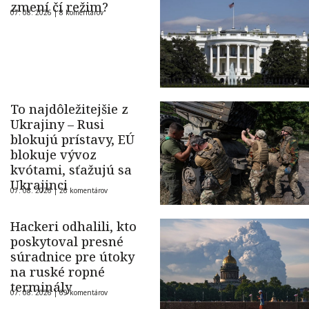
zmení čí režim?
07. 08. 2026 |
8 komentárov
To najdôležitejšie z
Ukrajiny – Rusi
blokujú prístavy, EÚ
blokuje vývoz
kvótami, sťažujú sa
Ukrajinci
07. 08. 2026 |
26 komentárov
Hackeri odhalili, kto
poskytoval presné
súradnice pre útoky
na ruské ropné
terminály
07. 08. 2026 |
69 komentárov