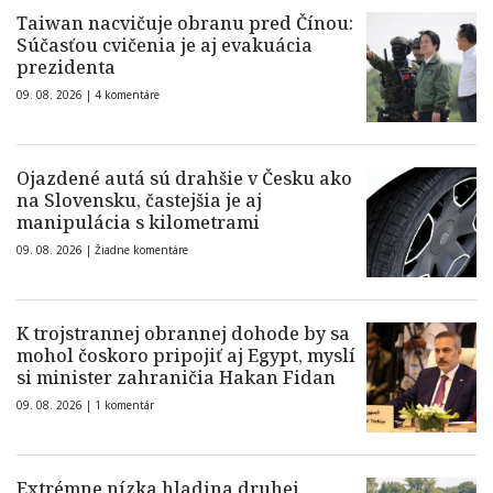
Taiwan nacvičuje obranu pred Čínou:
Súčasťou cvičenia je aj evakuácia
prezidenta
09. 08. 2026 |
4 komentáre
Ojazdené autá sú drahšie v Česku ako
na Slovensku, častejšia je aj
manipulácia s kilometrami
09. 08. 2026 |
Žiadne komentáre
K trojstrannej obrannej dohode by sa
mohol čoskoro pripojiť aj Egypt, myslí
si minister zahraničia Hakan Fidan
09. 08. 2026 |
1 komentár
Extrémne nízka hladina druhej