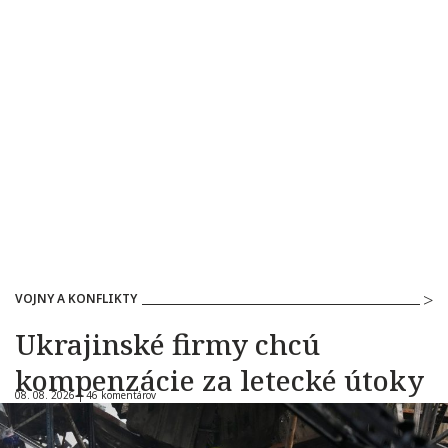
VOJNY A KONFLIKTY
Ukrajinské firmy chcú
kompenzácie za letecké útoky
08. 08. 2026 |
46 komentárov