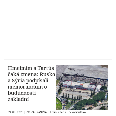
Hmeimim a Tartús
čaká zmena: Rusko
a Sýria podpísali
memorandum o
budúcnosti
základní
09. 08. 2026
|
ZO ZAHRANIČIA
|
1 min. čítania
|
5 komentárov