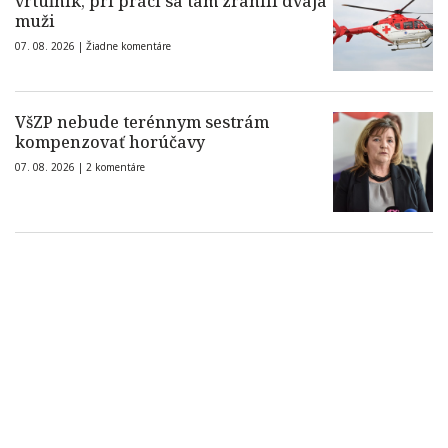
vrtuľník, pri práci sa tam zranili dvaja
muži
07. 08. 2026 |
Žiadne komentáre
VšZP nebude terénnym sestrám
kompenzovať horúčavy
07. 08. 2026 |
2 komentáre