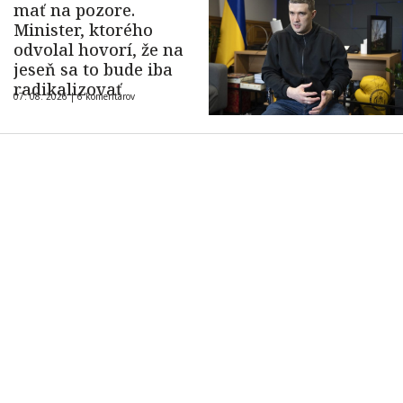
mať na pozore.
Minister, ktorého
odvolal hovorí, že na
jeseň sa to bude iba
radikalizovať
07. 08. 2026 |
6 komentárov