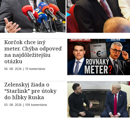
Korčok chce iný
meter. Chýba odpoveď
na najdôležitejšiu
otázku
06. 08. 2026 |
19 komentárov
Zelenskyj žiada o
“Starlink” pre útoky
do hĺbky Ruska
05. 08. 2026 |
109 komentárov