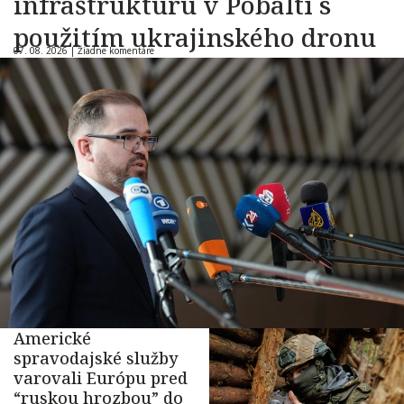
infraštruktúru v Pobaltí s
použitím ukrajinského dronu
07. 08. 2026 |
Žiadne komentáre
Americké
spravodajské služby
varovali Európu pred
“ruskou hrozbou” do