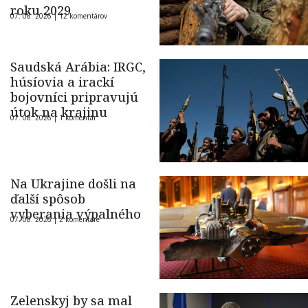
roku 2029
07. 08. 2026 |
12 komentárov
Saudská Arábia: IRGC,
húsíovia a irackí
bojovníci pripravujú
útok na krajinu
07. 08. 2026 |
1 komentár
Na Ukrajine došli na
ďalší spôsob
vyberania výpalného
07. 08. 2026 |
2 komentáre
Zelenskyj by sa mal