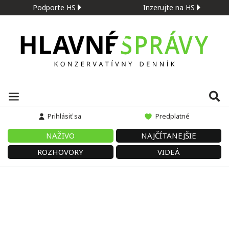
Podporte HS
Inzerujte na HS
Prihlásiť sa
Predplatné
NAŽIVO
NAJČÍTANEJŠIE
ROZHOVORY
VIDEÁ