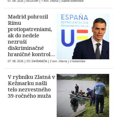
07. 08. 2026
|
REGIÓNY
|
1 min. čítania
|
Žiadne komentáre
Madrid pohrozil
Rímu
protiopatreniami,
ak do nedele
nezruší
diskriminačné
hraničné kontroly
španielskych
07. 08. 2026
|
ZO ZAHRANIČIA
|
2 min. čítania
|
2 komentáre
občanov
V rybníku Zlatná v
Kežmarku našli
telo nezvestného
39-ročného muža