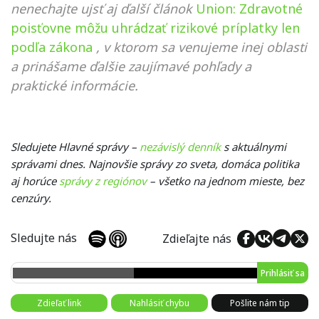
nenechajte ujsť aj ďalší článok
Union: Zdravotné
poisťovne môžu uhrádzať rizikové príplatky len
podľa zákona
, v ktorom sa venujeme inej oblasti
a prinášame ďalšie zaujímavé pohľady a
praktické informácie.
Sledujete Hlavné správy –
nezávislý denník
s aktuálnymi
správami dnes. Najnovšie správy zo sveta, domáca politika
aj horúce
správy z regiónov
– všetko na jednom mieste, bez
cenzúry.
Sledujte nás
Zdieľajte nás
Prihlásiť sa
Zdieľať link
Nahlásiť chybu
Pošlite nám tip