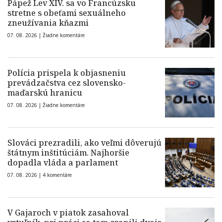
Pápež Lev XIV. sa vo Francúzsku
stretne s obeťami sexuálneho
zneužívania kňazmi
07. 08. 2026 |
Žiadne komentáre
Polícia prispela k objasneniu
prevádzačstva cez slovensko-
maďarskú hranicu
07. 08. 2026 |
Žiadne komentáre
Slováci prezradili, ako veľmi dôverujú
štátnym inštitúciám. Najhoršie
dopadla vláda a parlament
07. 08. 2026 |
4 komentáre
V Gajaroch v piatok zasahoval