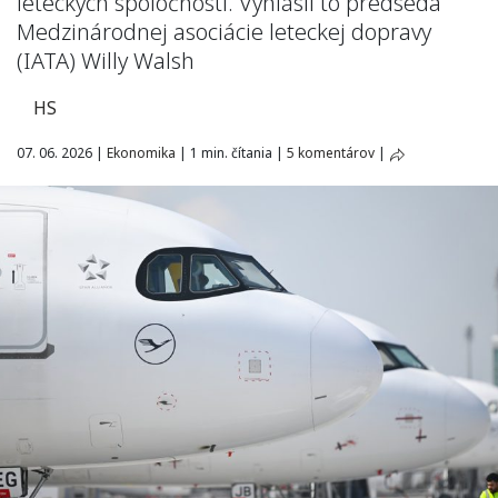
leteckých spoločností. Vyhlásil to predseda
Medzinárodnej asociácie leteckej dopravy
(IATA) Willy Walsh
HS
07. 06. 2026
|
Ekonomika
|
1 min. čítania
|
5 komentárov
|