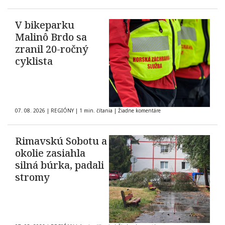
V bikeparku
Malinô Brdo sa
zranil 20-ročný
cyklista
07. 08. 2026
|
REGIÓNY
|
1 min. čítania
|
Žiadne komentáre
Rimavskú Sobotu a
okolie zasiahla
silná búrka, padali
stromy