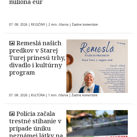
milióna eur
07. 08. 2026
|
REGIÓNY
|
2 min. čítania
|
Žiadne komentáre
Remeslá našich
predkov v Starej
Turej prinesú trhy,
divadlo i kultúrny
program
07. 08. 2026
|
KULTÚRA
|
1 min. čítania
|
Žiadne komentáre
Polícia začala
trestné stíhanie v
prípade úniku
neznámej látky na