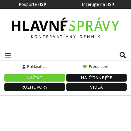
Podporte HS
Inzerujte na HS
Prihlásiť sa
Predplatné
NAŽIVO
NAJČÍTANEJŠIE
ROZHOVORY
VIDEÁ