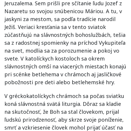
Jeruzalema. Sem prišli pre sčítanie ľudu Jozef z
Nazaretu so svojou snúbenicou Máriou. A tu, v
jaskyni za mestom, sa podľa tradície narodil
Ježiš. Veriaci kresťania sa v tento sviatok
zúčastňujú na slávnostných bohoslužbách, tešia
sa z radostnej spomienky na príchod Vykupiteľa
na svet, modlia sa za porozumenie a pokoj vo
svete. V katolíckych kostoloch sa okrem
slávnostných omší na viacerých miestach konajú
pri scénke betlehema v chrámoch aj jasličkové
pobožnosti pre deti alebo betlehemské hry.
V gréckokatolíckych chrámoch sa počas sviatku
koná slávnostná svätá liturgia. Dôraz sa kladie
na skutočnosť, že Boh sa stal človekom, prijal
ľudskú prirodzenosť, aby skrze svoje poníženie,
smrť a vzkriesenie človek mohol prijať účasť na