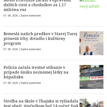
Mesto Prievidza začalo s opravami
ďalších ciest a chodníkov za 1,17
milióna eur
07. 08. 2026 |
Žiadne komentáre
Remeslá našich predkov v Starej Turej
prinesú trhy, divadlo i kultúrny
program
07. 08. 2026 |
Žiadne komentáre
Polícia začala trestné stíhanie v
prípade úniku neznámej látky na
kúpalisku
07. 08. 2026 |
Žiadne komentáre
Streľba na škole v Thajsku si vyžiadala
šesť obetí, útočníkom bol 14-ročný žiak