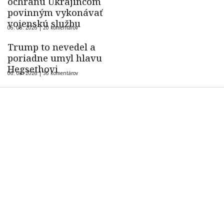
ochranu Ukrajincom
povinným vykonávať
vojenskú službu
06. 08. 2026 |
20 komentárov
Trump to nevedel a
poriadne umyl hlavu
Hegsethovi
06. 08. 2026 |
36 komentárov