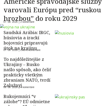
Americké spravodajské služby
varovali Európu pred “ruskou
hrozbou” do roku 2029
07. 08. 2026 |
2 komentáre
Saudská Arábia: IRGC,
húsíovia a irackí
bojovníci pripravujú
útok na krajinu
07. 08. 2026 |
Žiadne komentáre
To najdôležitejšie z
Ukrajiny – Rusko
našlo spôsob, ako čeliť
prakticky všetkým
zbraniam NATO, tvrdí
Zalužnyj
06. 08. 2026 |
4 komentáre
Rukojemníci “v
zálohe”? EÚ odmietne