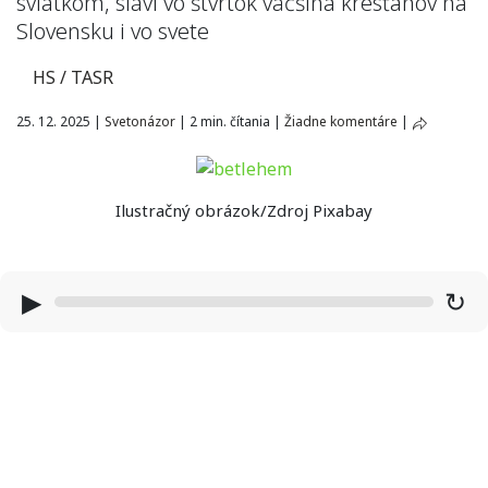
sviatkom, slávi vo štvrtok väčšina kresťanov na
Slovensku i vo svete
HS / TASR
25. 12. 2025
|
Svetonázor
|
2 min. čítania
|
Žiadne komentáre
|
Ilustračný obrázok/Zdroj Pixabay
▶
↻