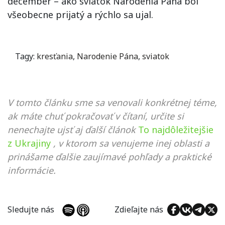
december – ako sviatok Narodenia Pána bol
všeobecne prijatý a rýchlo sa ujal.
Tagy:
kresťania
,
Narodenie Pána
,
sviatok
V tomto článku sme sa venovali konkrétnej téme,
ak máte chuť pokračovať v čítaní, určite si
nenechajte ujsť aj ďalší článok
To najdôležitejšie
z Ukrajiny
, v ktorom sa venujeme inej oblasti a
prinášame ďalšie zaujímavé pohľady a praktické
informácie.
Sledujte nás
Zdieľajte nás