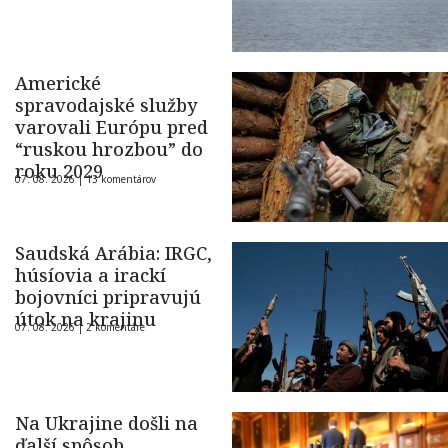
Americké
spravodajské služby
varovali Európu pred
“ruskou hrozbou” do
roku 2029
07. 08. 2026 |
13 komentárov
Saudská Arábia: IRGC,
húsíovia a irackí
bojovníci pripravujú
útok na krajinu
07. 08. 2026 |
2 komentáre
Na Ukrajine došli na
ďalší spôsob