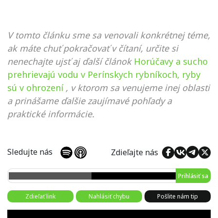
V tomto článku sme sa venovali konkrétnej téme,
ak máte chuť pokračovať v čítaní, určite si
nenechajte ujsť aj ďalší článok
Horúčavy a sucho
prehrievajú vodu v Perínskych rybníkoch, ryby
sú v ohrození
, v ktorom sa venujeme inej oblasti
a prinášame ďalšie zaujímavé pohľady a
praktické informácie.
Sledujte nás
Zdieľajte nás
Prihlásiť sa
Zdieľať link
Nahlásiť chybu
Pošlite nám tip