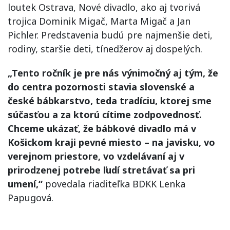
loutek Ostrava, Nové divadlo, ako aj tvorivá
trojica Dominik Migač, Marta Migač a Jan
Pichler. Predstavenia budú pre najmenšie deti,
rodiny, staršie deti, tínedžerov aj dospelých.
„Tento ročník je pre nás výnimočný aj tým, že
do centra pozornosti stavia slovenské a
české bábkarstvo, teda tradíciu, ktorej sme
súčasťou a za ktorú cítime zodpovednosť.
Chceme ukázať, že bábkové divadlo má v
Košickom kraji pevné miesto – na javisku, vo
verejnom priestore, vo vzdelávaní aj v
prirodzenej potrebe ľudí stretávať sa pri
umení,“
povedala riaditeľka BDKK Lenka
Papugová.