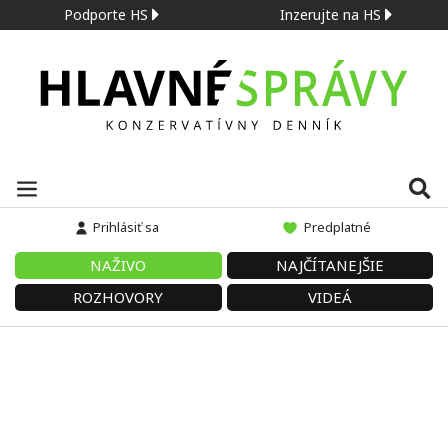
Podporte HS
Inzerujte na HS
Prihlásiť sa
Predplatné
NAŽIVO
NAJČÍTANEJŠIE
ROZHOVORY
VIDEÁ