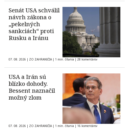
Senát USA schválil
návrh zákona o
„pekelných
sankciách“ proti
Rusku a Iránu
07. 08. 2026
|
ZO ZAHRANIČIA
|
1 min. čítania
|
28 komentárov
USA a Irán sú
blízko dohody.
Bessent naznačil
možný zlom
07. 08. 2026
|
ZO ZAHRANIČIA
|
1 min. čítania
|
16 komentárov