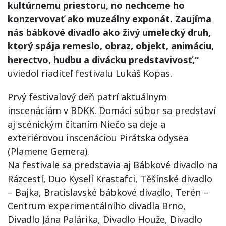
kultúrnemu priestoru, no nechceme ho
konzervovať ako muzeálny exponát. Zaujíma
nás bábkové divadlo ako živý umelecký druh,
ktorý spája remeslo, obraz, objekt, animáciu,
herectvo, hudbu a divácku predstavivosť,“
uviedol riaditeľ festivalu Lukáš Kopas.
Prvý festivalový deň patrí aktuálnym
inscenáciám v BDKK. Domáci súbor sa predstaví
aj scénickým čítaním Niečo sa deje a
exteriérovou inscenáciou Pirátska odysea
(Plamene Gemera).
Na festivale sa predstavia aj Bábkové divadlo na
Rázcestí, Duo Kyselí Krastafci, Těšínské divadlo
– Bajka, Bratislavské bábkové divadlo, Terén –
Centrum experimentálního divadla Brno,
Divadlo Jána Palárika, Divadlo Houže, Divadlo