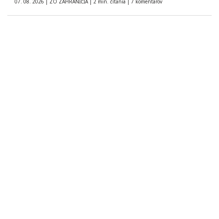
07. 08. 2026
|
ZO ZAHRANIČIA
|
2 min. čítania
|
7 komentárov