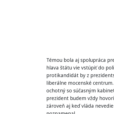
Témou bola aj spolupráca prez
hlava štátu vie vstúpiť do pol
protikandidát by z prezident
liberálne mocenské centrum. 
ochotný so súčasným kabinet
prezident budem vždy hovoriť
zároveň aj keď vláda nevedi
poznamenal.