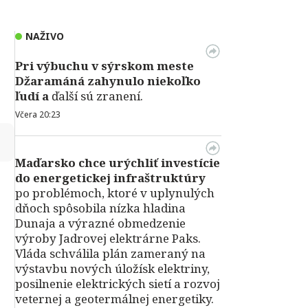
NAŽIVO
Pri výbuchu v
sýrskom meste
Džaramáná zahynulo niekoľko
ľudí a
ďalší sú zranení.
Včera 20:23
↻
Maďarsko chce urýchliť investície
do energetickej infraštruktúry
po problémoch, ktoré v uplynulých
dňoch spôsobila nízka hladina
Dunaja a výrazné obmedzenie
výroby Jadrovej elektrárne Paks.
Vláda schválila plán zameraný na
výstavbu nových úložísk elektriny,
posilnenie elektrických sietí a rozvoj
veternej a geotermálnej energetiky.