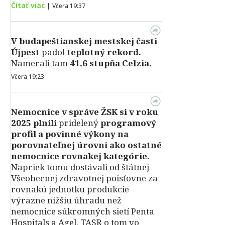
Čítať viac
|
Včera 19:37
V
budapeštianskej mestskej časti
Újpest
padol
teplotný rekord.
Namerali tam
41,6 stupňa Celzia.
Včera 19:23
Nemocnice v správe ŽSK si v roku
2025 plnili
pridelený
programový
profil a povinné výkony na
porovnateľnej úrovni ako ostatné
nemocnice rovnakej kategórie.
Napriek tomu dostávali od štátnej
Všeobecnej zdravotnej poisťovne za
rovnakú jednotku produkcie
výrazne nižšiu úhradu než
nemocnice súkromných sietí Penta
Hospitals a Agel. TASR o tom vo