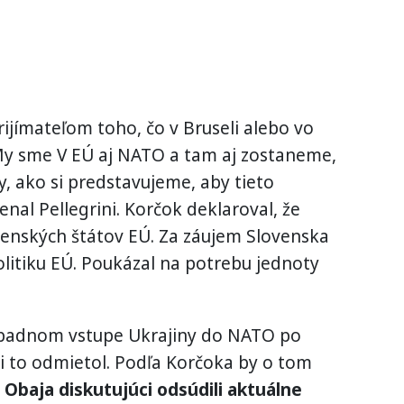
ijímateľom toho, čo v Bruseli alebo vo
My sme V EÚ aj NATO a tam aj zostaneme,
, ako si predstavujeme, aby tieto
enal Pellegrini. Korčok deklaroval, že
lenských štátov EÚ. Za záujem Slovenska
olitiku EÚ. Poukázal na potrebu jednoty
prípadnom vstupe Ukrajiny do NATO po
i to odmietol. Podľa Korčoka by o tom
Obaja diskutujúci odsúdili aktuálne