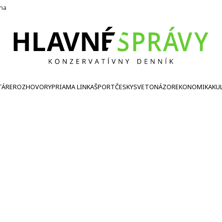
ína
TÁRE
ROZHOVORY
PRIAMA LINKA
ŠPORT
ČESKY
SVETONÁZOR
EKONOMIKA
KU