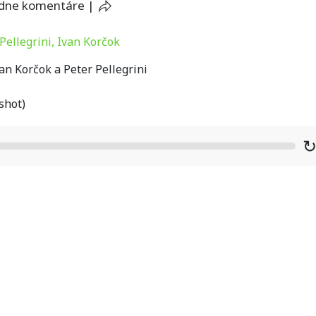
adne komentáre
|
n Korčok a Peter Pellegrini
shot)