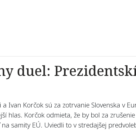
ny duel: Prezidentskí
i a Ivan Korčok sú za zotrvanie Slovenska v Eur
jší hlas. Korčok odmieta, že by bol za zrušenie
 na samity EÚ. Uviedli to v stredajšej predvol