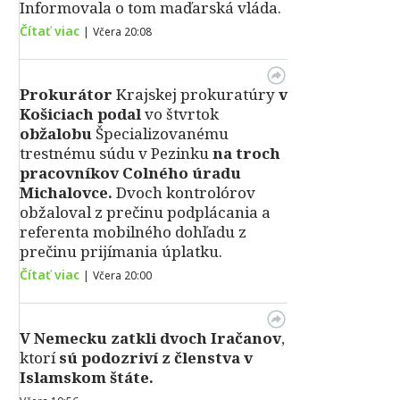
Informovala o tom maďarská vláda.
Čítať viac
|
Včera 20:08
Prokurátor
Krajskej prokuratúry
v
Košiciach podal
vo štvrtok
obžalobu
Špecializovanému
trestnému súdu v Pezinku
na troch
pracovníkov Colného úradu
Michalovce.
Dvoch kontrolórov
obžaloval z prečinu podplácania a
referenta mobilného dohľadu z
prečinu prijímania úplatku.
Čítať viac
|
Včera 20:00
V Nemecku zatkli dvoch Iračanov
,
ktorí
sú podozriví z členstva v
Islamskom štáte.