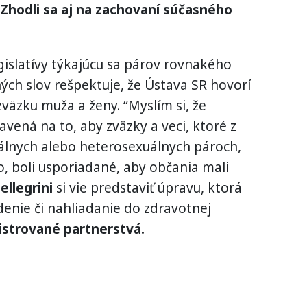
 Zhodli sa aj na zachovaní súčasného
egislatívy týkajúcu sa párov rovnakého
ých slov rešpektuje, že Ústava SR hovorí
äzku muža a ženy. “Myslím si, že
avená na to, aby zväzky a veci, ktoré z
uálnych alebo heterosexuálnych pároch,
, boli usporiadané, aby občania mali
ellegrini
si vie predstaviť úpravu, ktorá
edenie či nahliadanie do zdravotnej
strované partnerstvá.