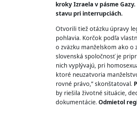
kroky Izraela v pásme Gazy.
stavu pri interrupciách.
Otvorili tiež otázku úpravy l
pohlavia. Korčok podľa vlastn
o zväzku manželskom ako o zv
slovenská spoločnosť je pripr
nich vyplývajú, pri homosex
ktoré neuzatvoria manželstvo
rovné právo,” skonštatoval.
P
by riešila životné situácie, d
dokumentácie.
Odmietol regi