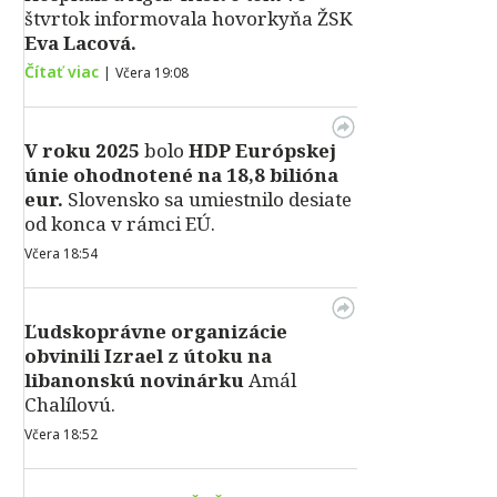
štvrtok informovala hovorkyňa ŽSK
Eva Lacová.
Čítať viac
|
Včera 19:08
V roku 2025
bolo
HDP
Európskej
únie ohodnotené na 18,8 bilióna
eur.
Slovensko sa umiestnilo desiate
od konca v rámci EÚ.
Včera 18:54
Ľudskoprávne organizácie
obvinili Izrael z útoku na
libanonskú novinárku
Amál
Chalílovú.
Včera 18:52