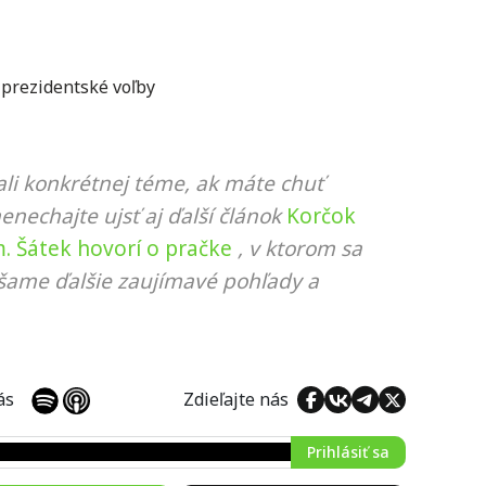
,
prezidentské voľby
li konkrétnej téme, ak máte chuť
nenechajte ujsť aj ďalší článok
Korčok
. Šátek hovorí o pračke
, v ktorom sa
ášame ďalšie zaujímavé pohľady a
 nás
Zdieľajte nás
Prihlásiť sa