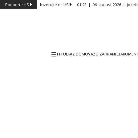
Podporte HS
Inzerujte na HS
01:23
|
06. august 2026
|
Jozef
TITULKA
Z DOMOVA
ZO ZAHRANIČIA
KOMEN