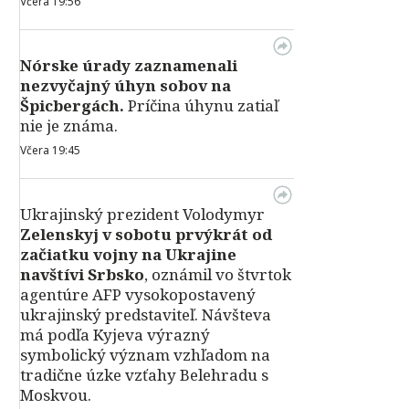
Včera 19:56
Nórske úrady zaznamenali
nezvyčajný úhyn sobov na
Špicbergách.
Príčina úhynu zatiaľ
nie je známa.
Včera 19:45
Ukrajinský prezident Volodymyr
Zelenskyj v sobotu prvýkrát od
začiatku vojny na Ukrajine
navštívi Srbsko
, oznámil vo štvrtok
agentúre AFP vysokopostavený
ukrajinský predstaviteľ. Návšteva
má podľa Kyjeva výrazný
symbolický význam vzhľadom na
tradične úzke vzťahy Belehradu s
Moskvou.