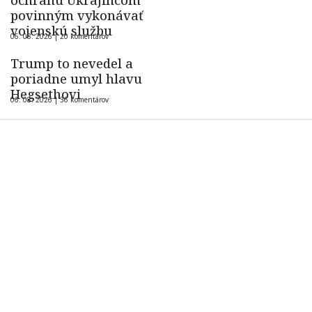
povinným vykonávať
vojenskú službu
06. 08. 2026 |
20 komentárov
Trump to nevedel a
poriadne umyl hlavu
Hegsethovi
06. 08. 2026 |
36 komentárov