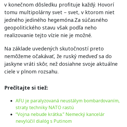
v konečnom dôsledku profituje každý. Hovorí
tomu multipolárny svet – svet, v ktorom niet
jedného jediného hegemóna.Za súčasného
geopolitického stavu však podľa neho
realizovanie tejto vízie nie je možné.
Na základe uvedených skutočností preto
nemôžeme očakávať, že ruský medveď sa do
jaskyne vráti skôr, než dosiahne svoje aktuálne
ciele v plnom rozsahu.
Prečítajte si tiež:
AFU je paralyzovaná neustálym bombardovaním,
straty techniky NATO rastú
“Vojna nebude krátka.” Nemecký kancelár
nevylúčil dialóg s Putinom