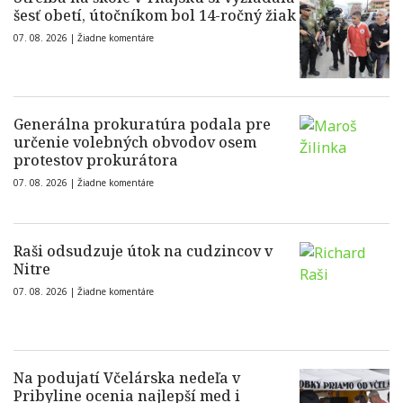
šesť obetí, útočníkom bol 14-ročný žiak
07. 08. 2026 |
Žiadne komentáre
Generálna prokuratúra podala pre
určenie volebných obvodov osem
protestov prokurátora
07. 08. 2026 |
Žiadne komentáre
Raši odsudzuje útok na cudzincov v
Nitre
07. 08. 2026 |
Žiadne komentáre
Na podujatí Včelárska nedeľa v
Pribyline ocenia najlepší med i