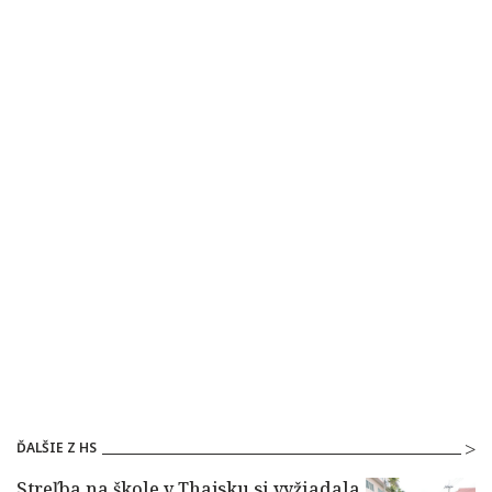
ĎALŠIE Z HS
Streľba na škole v Thajsku si vyžiadala