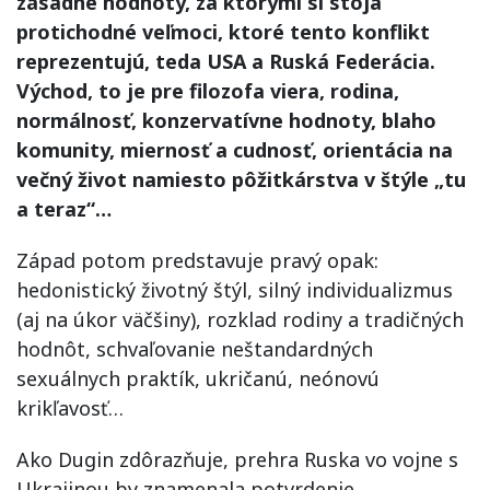
zásadné hodnoty, za ktorými si stoja
protichodné veľmoci, ktoré tento konflikt
reprezentujú, teda USA a Ruská Federácia.
Východ, to je pre filozofa viera, rodina,
normálnosť, konzervatívne hodnoty, blaho
komunity, miernosť a cudnosť, orientácia na
večný život namiesto pôžitkárstva v štýle „tu
a teraz“…
Západ potom predstavuje pravý opak:
hedonistický životný štýl, silný individualizmus
(aj na úkor väčšiny), rozklad rodiny a tradičných
hodnôt, schvaľovanie neštandardných
sexuálnych praktík, ukričanú, neónovú
krikľavosť…
Ako Dugin zdôrazňuje, prehra Ruska vo vojne s
Ukrajinou by znamenala potvrdenie