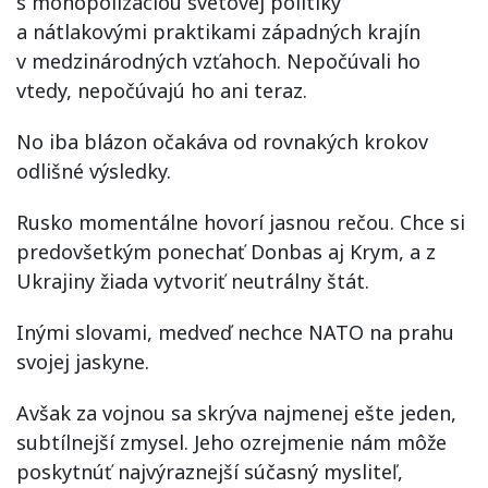
s monopolizáciou svetovej politiky
a nátlakovými praktikami západných krajín
v medzinárodných vzťahoch. Nepočúvali ho
vtedy, nepočúvajú ho ani teraz.
No iba blázon očakáva od rovnakých krokov
odlišné výsledky.
Rusko momentálne hovorí jasnou rečou. Chce si
predovšetkým ponechať Donbas aj Krym, a z
Ukrajiny žiada vytvoriť neutrálny štát.
Inými slovami, medveď nechce NATO na prahu
svojej jaskyne.
Avšak za vojnou sa skrýva najmenej ešte jeden,
subtílnejší zmysel. Jeho ozrejmenie nám môže
poskytnúť najvýraznejší súčasný mysliteľ,