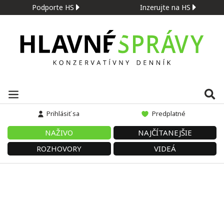
Podporte HS
Inzerujte na HS
Prihlásiť sa
Predplatné
NAŽIVO
NAJČÍTANEJŠIE
ROZHOVORY
VIDEÁ