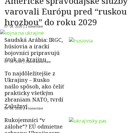
Americké spravodajské služby
varovali Európu pred “ruskou
hrozbou” do roku 2029
07. 08. 2026 |
2 komentáre
Saudská Arábia: IRGC,
húsíovia a irackí
bojovníci pripravujú
útok na krajinu
07. 08. 2026 |
Žiadne komentáre
To najdôležitejšie z
Ukrajiny – Rusko
našlo spôsob, ako čeliť
prakticky všetkým
zbraniam NATO, tvrdí
Zalužnyj
06. 08. 2026 |
4 komentáre
Rukojemníci “v
zálohe”? EÚ odmietne
ochranu Ukrajincom