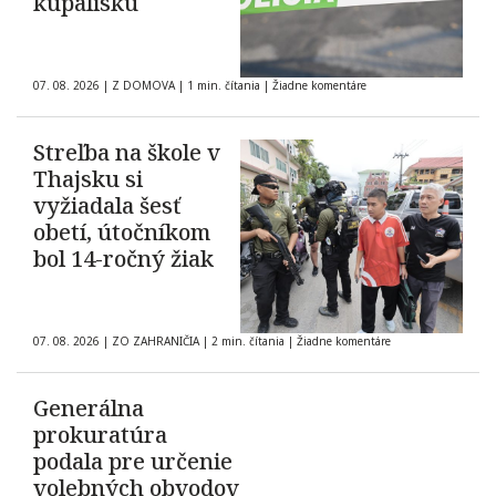
kúpalisku
07. 08. 2026
|
Z DOMOVA
|
1 min. čítania
|
Žiadne komentáre
Streľba na škole v
Thajsku si
vyžiadala šesť
obetí, útočníkom
bol 14-ročný žiak
07. 08. 2026
|
ZO ZAHRANIČIA
|
2 min. čítania
|
Žiadne komentáre
Generálna
prokuratúra
podala pre určenie
volebných obvodov