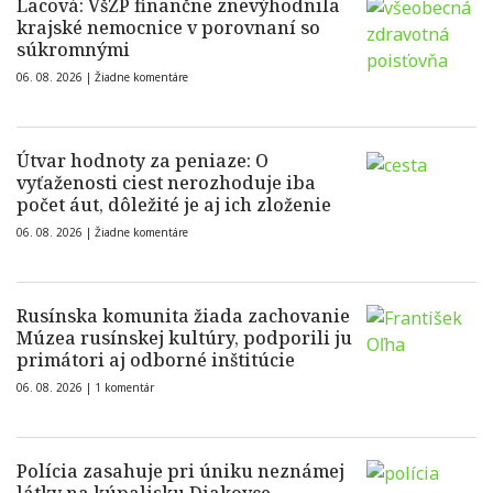
Lacová: VšZP finančne znevýhodnila
krajské nemocnice v porovnaní so
súkromnými
06. 08. 2026 |
Žiadne komentáre
Útvar hodnoty za peniaze: O
vyťaženosti ciest nerozhoduje iba
počet áut, dôležité je aj ich zloženie
06. 08. 2026 |
Žiadne komentáre
Rusínska komunita žiada zachovanie
Múzea rusínskej kultúry, podporili ju
primátori aj odborné inštitúcie
06. 08. 2026 |
1 komentár
Polícia zasahuje pri úniku neznámej