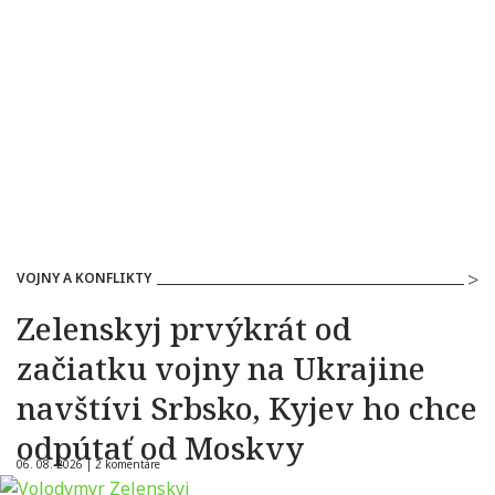
VOJNY A KONFLIKTY
Zelenskyj prvýkrát od
začiatku vojny na Ukrajine
navštívi Srbsko, Kyjev ho chce
odpútať od Moskvy
06. 08. 2026 |
2 komentáre