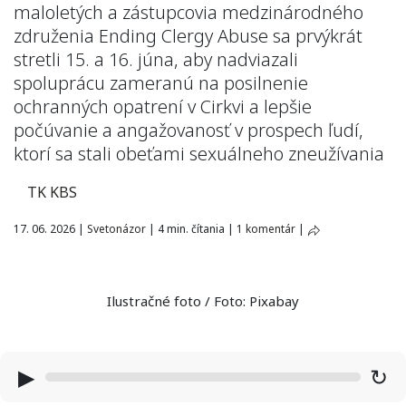
maloletých a zástupcovia medzinárodného
združenia Ending Clergy Abuse sa prvýkrát
stretli 15. a 16. júna, aby nadviazali
spoluprácu zameranú na posilnenie
ochranných opatrení v Cirkvi a lepšie
počúvanie a angažovanosť v prospech ľudí,
ktorí sa stali obeťami sexuálneho zneužívania
TK KBS
17. 06. 2026
|
Svetonázor
|
4 min. čítania
|
1 komentár
|
Ilustračné foto / Foto: Pixabay
▶
↻