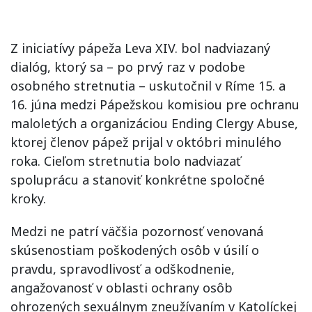
Z iniciatívy pápeža Leva XIV. bol nadviazaný
dialóg, ktorý sa – po prvý raz v podobe
osobného stretnutia – uskutočnil v Ríme 15. a
16. júna medzi Pápežskou komisiou pre ochranu
maloletých a organizáciou Ending Clergy Abuse,
ktorej členov pápež prijal v októbri minulého
roka. Cieľom stretnutia bolo nadviazať
spoluprácu a stanoviť konkrétne spoločné
kroky.
Medzi ne patrí väčšia pozornosť venovaná
skúsenostiam poškodených osôb v úsilí o
pravdu, spravodlivosť a odškodnenie,
angažovanosť v oblasti ochrany osôb
ohrozených sexuálnym zneužívaním v Katolíckej