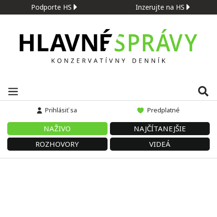
Podporte HS
Inzerujte na HS
Prihlásiť sa
Predplatné
NAŽIVO
NAJČÍTANEJŠIE
ROZHOVORY
VIDEÁ