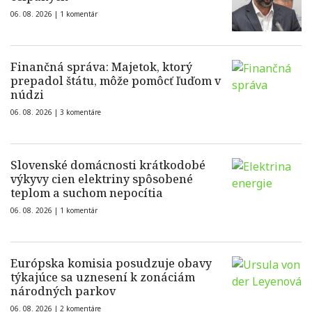
06. 08. 2026 |
1 komentár
Finančná správa: Majetok, ktorý
prepadol štátu, môže pomôcť ľuďom v
núdzi
06. 08. 2026 |
3 komentáre
Slovenské domácnosti krátkodobé
výkyvy cien elektriny spôsobené
teplom a suchom nepocítia
06. 08. 2026 |
1 komentár
Európska komisia posudzuje obavy
týkajúce sa uznesení k zonáciám
národných parkov
06. 08. 2026 |
2 komentáre