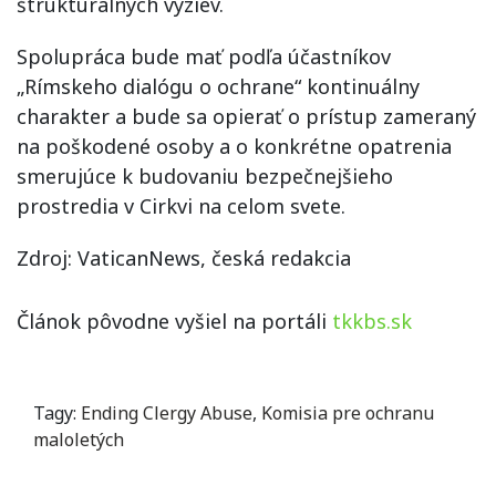
štrukturálnych výziev.
Spolupráca bude mať podľa účastníkov
„Rímskeho dialógu o ochrane“ kontinuálny
charakter a bude sa opierať o prístup zameraný
na poškodené osoby a o konkrétne opatrenia
smerujúce k budovaniu bezpečnejšieho
prostredia v Cirkvi na celom svete.
Zdroj: VaticanNews, česká redakcia
Článok pôvodne vyšiel na portáli
tkkbs.sk
Tagy:
Ending Clergy Abuse
,
Komisia pre ochranu
maloletých