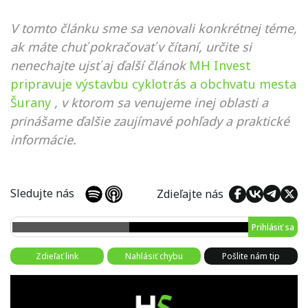
V tomto článku sme sa venovali konkrétnej téme,
ak máte chuť pokračovať v čítaní, určite si
nenechajte ujsť aj ďalší článok
MH Invest
pripravuje výstavbu cyklotrás a obchvatu mesta
Šurany
, v ktorom sa venujeme inej oblasti a
prinášame ďalšie zaujímavé pohľady a praktické
informácie.
Sledujte nás
Zdieľajte nás
Prihlásiť sa
Zdieľať link
Nahlásiť chybu
Pošlite nám tip