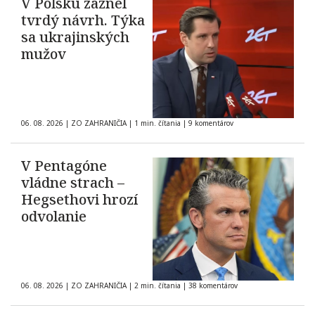
V Poľsku zaznel
tvrdý návrh. Týka
sa ukrajinských
mužov
06. 08. 2026
|
ZO ZAHRANIČIA
|
1 min. čítania
|
9 komentárov
V Pentagóne
vládne strach –
Hegsethovi hrozí
odvolanie
06. 08. 2026
|
ZO ZAHRANIČIA
|
2 min. čítania
|
38 komentárov