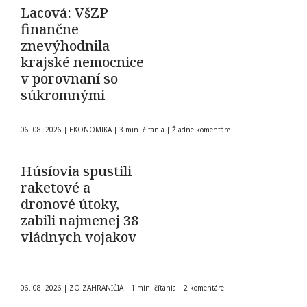
Lacová: VšZP
finančne
znevýhodnila
krajské nemocnice
v porovnaní so
súkromnými
06. 08. 2026
|
EKONOMIKA
|
3 min. čítania
|
Žiadne komentáre
Húsíovia spustili
raketové a
dronové útoky,
zabili najmenej 38
vládnych vojakov
06. 08. 2026
|
ZO ZAHRANIČIA
|
1 min. čítania
|
2 komentáre