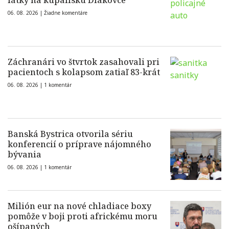
látky na kúpalisku Diakovce
06. 08. 2026 |
Žiadne komentáre
Záchranári vo štvrtok zasahovali pri
pacientoch s kolapsom zatiaľ 83-krát
06. 08. 2026 |
1 komentár
Banská Bystrica otvorila sériu
konferencií o príprave nájomného
bývania
06. 08. 2026 |
1 komentár
Milión eur na nové chladiace boxy
pomôže v boji proti africkému moru
ošípaných