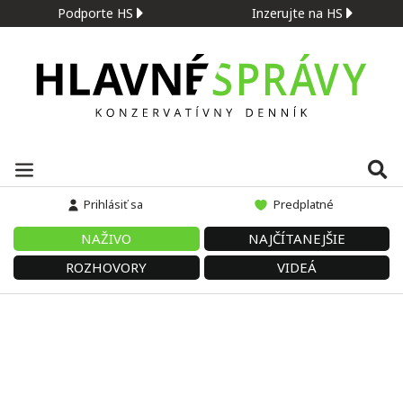
Podporte HS
Inzerujte na HS
Prihlásiť sa
Predplatné
NAŽIVO
NAJČÍTANEJŠIE
ROZHOVORY
VIDEÁ