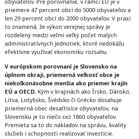
obyvateľov. Pre porovnanie, v rámci EÚ je v
priemere 47 percent obcí do 5000 obyvateľov a
len 29 percent obcí do 2000 obyvateľov. V praxi
to znamená, že výkon verejnej správy je
rozdelený medzi veľmi veľký počet malých
administratívnych jednotiek, ktoré nedokážu
efektívne využívať ekonomiku rozsahu.
V európskom porovnaní je Slovensko na
úplnom okraji, priemerná veľkosť obce je
niekoľkonásobne menšia ako priemer krajín
EÚ a OECD.
Kým v krajinách ako Írsko, Dánsko,
Litva, Lotyšsko, Švédsko či Grécko dosahuje
priemerná obec desaťtisíce obyvateľov, na
Slovensku je to niečo cez 1860 obyvateľov.
Premieta sa to do nákladov na správu, kvality
služieb i schopnosti realizovať investície.