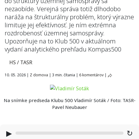
do štruktúry územnej samosprávy sa
nezaobíde. Verejná správa totiž dlhodobo
naráža na štrukturálny problém, ktorý výrazne
limituje jej efektívnosť. Je ním extrémna
rozdrobenosť územnej samosprávy.
Upozorňuje na to Klub 500 v aktuálnom
vydaní analytického prehľadu Kompas500
HS / TASR
10. 05. 2026
|
Z domova
|
3 min. čítania
|
6 komentárov
|
Na snímke predseda Klubu 500 Vladimír Soták / Foto: TASR-
Pavel Neubauer
▶
↻