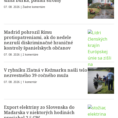
silná búrka, padali stromy
07. 08. 2026 |
Žiadne komentáre
Madrid pohrozil Rímu
protiopatreniami, ak do nedele
nezruší diskriminačné hraničné
kontroly španielskych občanov
07. 08. 2026 |
2 komentáre
V rybníku Zlatná v Kežmarku našli telo
nezvestného 39-ročného muža
07. 08. 2026 |
1 komentár
Export elektriny zo Slovenska do
Maďarska v niektorých hodinách
presiahol 2,5 GW