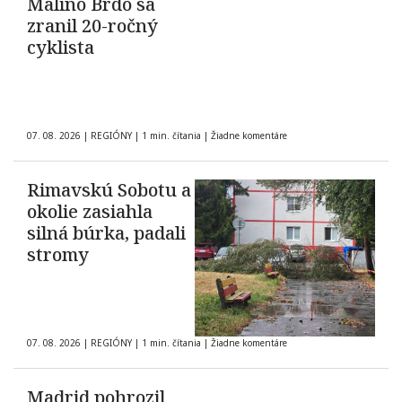
Malinô Brdo sa
zranil 20-ročný
cyklista
07. 08. 2026
|
REGIÓNY
|
1 min. čítania
|
Žiadne komentáre
Rimavskú Sobotu a
okolie zasiahla
silná búrka, padali
stromy
07. 08. 2026
|
REGIÓNY
|
1 min. čítania
|
Žiadne komentáre
Madrid pohrozil