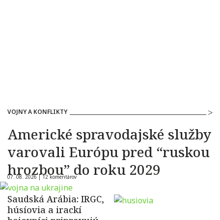
VOJNY A KONFLIKTY
Americké spravodajské služby
varovali Európu pred “ruskou
hrozbou” do roku 2029
07. 08. 2026 |
12 komentárov
Saudská Arábia: IRGC,
húsíovia a irackí