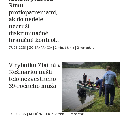
Rímu
protiopatreniami,
ak do nedele
nezruší
diskriminačné
hraničné kontroly
španielskych
07. 08. 2026
|
ZO ZAHRANIČIA
|
2 min. čítania
|
2 komentáre
občanov
V rybníku Zlatná v
Kežmarku našli
telo nezvestného
39-ročného muža
07. 08. 2026
|
REGIÓNY
|
1 min. čítania
|
1 komentár