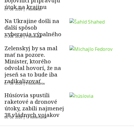
bojovníci pripravujú
útok na krajinu
07. 08. 2026 |
1 komentár
Na Ukrajine došli na
ďalší spôsob
vyberania výpalného
07. 08. 2026 |
1 komentár
Zelenskyj by sa mal
mať na pozore.
Minister, ktorého
odvolal hovorí, že na
jeseň sa to bude iba
radikalizovať
07. 08. 2026 |
5 komentárov
Húsíovia spustili
raketové a dronové
útoky, zabili najmenej
38 vládnych vojakov
06. 08. 2026 |
17 komentárov