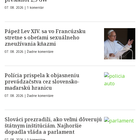
07. 08. 2026 |
1 komentár
Pápež Lev XIV. sa vo Francúzsku
stretne s obeťami sexuálneho
zneužívania kňazmi
07. 08. 2026 |
Žiadne komentáre
Polícia prispela k objasneniu
prevádzačstva cez slovensko-
maďarskú hranicu
07. 08. 2026 |
Žiadne komentáre
Slováci prezradili, ako veľmi dôverujú
štátnym inštitúciám. Najhoršie
dopadla vláda a parlament
07. 08. 2026 |
3 komentáre