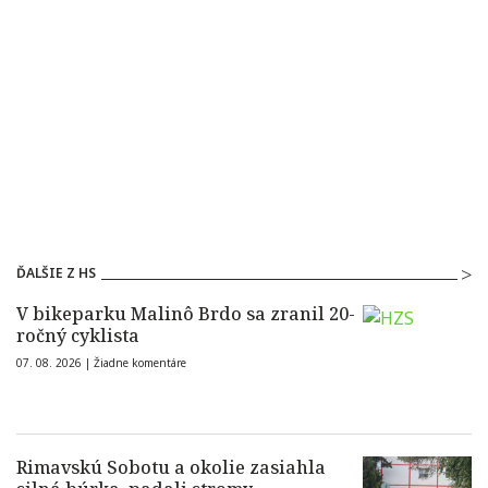
ĎALŠIE Z HS
V bikeparku Malinô Brdo sa zranil 20-
ročný cyklista
07. 08. 2026 |
Žiadne komentáre
Rimavskú Sobotu a okolie zasiahla