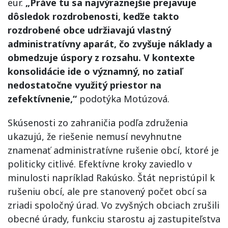
eur.
„Práve tu sa najvýraznejšie prejavuje
dôsledok rozdrobenosti, keďže takto
rozdrobené obce udržiavajú vlastný
administratívny aparát, čo zvyšuje náklady a
obmedzuje úspory z rozsahu. V kontexte
konsolidácie ide o významný, no zatiaľ
nedostatočne využitý priestor na
zefektívnenie,“
podotýka Motúzová.
Skúsenosti zo zahraničia podľa združenia
ukazujú, že riešenie nemusí nevyhnutne
znamenať administratívne rušenie obcí, ktoré je
politicky citlivé. Efektívne kroky zaviedlo v
minulosti napríklad Rakúsko. Štát nepristúpil k
rušeniu obcí, ale pre stanovený počet obcí sa
zriadi spoločný úrad. Vo zvyšných obciach zrušili
obecné úrady, funkciu starostu aj zastupiteľstva