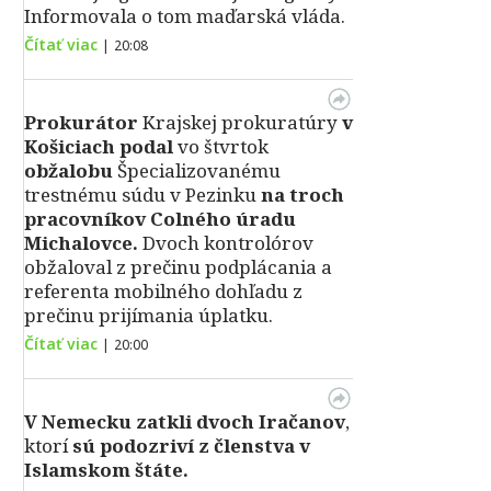
Informovala o tom maďarská vláda.
Čítať viac
|
20:08
Prokurátor
Krajskej prokuratúry
v
Košiciach podal
vo štvrtok
obžalobu
Špecializovanému
trestnému súdu v Pezinku
na troch
pracovníkov Colného úradu
Michalovce.
Dvoch kontrolórov
obžaloval z prečinu podplácania a
referenta mobilného dohľadu z
prečinu prijímania úplatku.
Čítať viac
|
20:00
V Nemecku zatkli dvoch Iračanov
,
ktorí
sú podozriví z členstva v
Islamskom štáte.