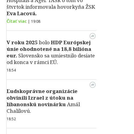
Hospitals a Agel. TASR o tom vo
štvrtok informovala hovorkyňa ŽSK
Eva Lacová.
Čítať viac
|
19:08
V roku 2025
bolo
HDP
Európskej
únie ohodnotené na 18,8 bilióna
eur.
Slovensko sa umiestnilo desiate
od konca v rámci EÚ.
18:54
Ľudskoprávne organizácie
obvinili Izrael z útoku na
libanonskú novinárku
Amál
Chalílovú.
18:52