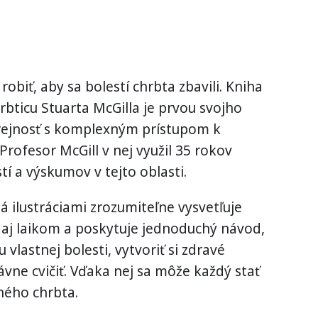
obiť, aby sa bolestí chrbta zbavili. Kniha
ticu Stuarta McGilla je prvou svojho
erejnosť s komplexným prístupom k
Profesor McGill v nej využil 35 rokov
tí a výskumov v tejto oblasti.
 ilustráciami zrozumiteľne vysvetľuje
 aj laikom a poskytuje jednoduchý návod,
 vlastnej bolesti, vytvoriť si zdravé
vne cvičiť. Vďaka nej sa môže každý stať
ného chrbta.