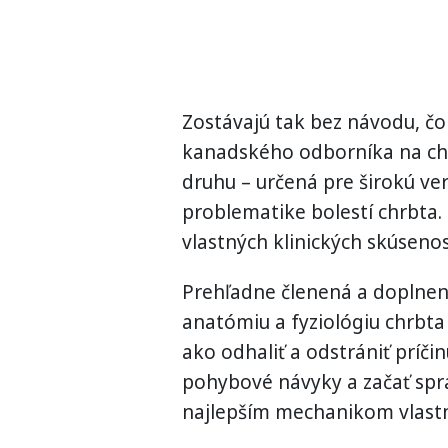
Zostávajú tak bez návodu, čo r
kanadského odborníka na chrb
druhu – určená pre širokú v
problematike bolestí chrbta. 
vlastných klinických skúsenos
Prehľadne členená a doplnená
anatómiu a fyziológiu chrbta
ako odhaliť a odstrániť príčinu
pohybové návyky a začať sprá
najlepším mechanikom vlast