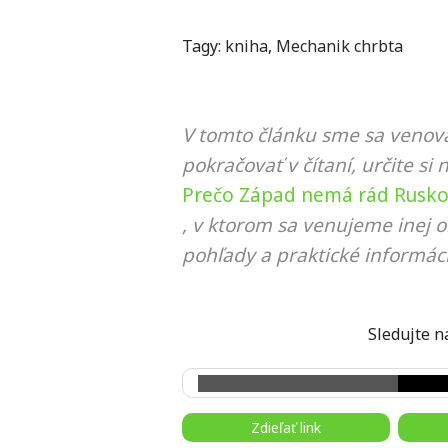
Tagy:
kniha
,
Mechanik chrbta
V tomto článku sme sa venova
pokračovať v čítaní, určite si 
Prečo Západ nemá rád Rusko?
, v ktorom sa venujeme inej o
pohľady a praktické informáci
Sledujte
Zdieľať link