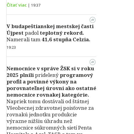
Čítať viac
|
19:37
V
budapeštianskej mestskej časti
Újpest
padol
teplotný rekord.
Namerali tam
41,6 stupňa Celzia.
19:23
Nemocnice v správe ŽSK si v roku
2025 plnili
pridelený
programový
profil a povinné výkony na
porovnateľnej úrovni ako ostatné
nemocnice rovnakej kategórie.
Napriek tomu dostávali od štátnej
Všeobecnej zdravotnej poisťovne za
rovnakú jednotku produkcie
výrazne nižšiu úhradu než
nemocnice súkromných sietí Penta