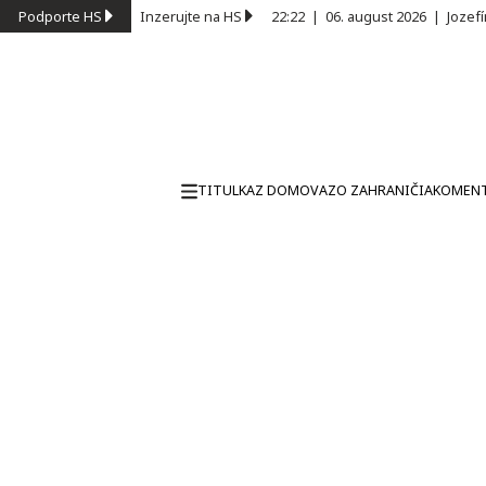
Podporte HS
Inzerujte na HS
22:22
|
06. august 2026
|
Jozef
TITULKA
Z DOMOVA
ZO ZAHRANIČIA
KOMEN