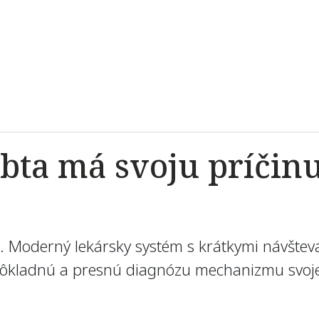
bta má svoju príčinu
u. Moderný lekársky systém s krátkymi návšte
ť dôkladnú a presnú diagnózu mechanizmu svojej