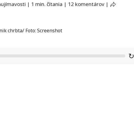
aujímavosti
|
1 min. čítania
|
12 komentárov
|
ik chrbta/ Foto: Screenshot