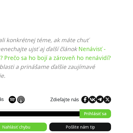
li konkrétnej téme, ak máte chuť
nenechajte ujsť aj ďalší článok
Nenávisť -
 Prečo sa ho bojí a zároveň ho nenávidí?
blasti a prinášame ďalšie zaujímavé
e.
 nás
Zdieľajte nás
Prihlásiť sa
Nahlásiť chybu
Pošlite nám tip