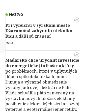
NAŽIVO
Pri výbuchu v
sýrskom meste
Džaramáná zahynulo niekoľko
ľudí a
ďalší sú zranení.
20:23
↻
Maďarsko chce urýchliť investície
do energetickej infraštruktúry
po problémoch, ktoré v uplynulých
dňoch spôsobila nízka hladina
Dunaja a výrazné obmedzenie
výroby Jadrovej elektrárne Paks.
Vláda schválila plán zameraný na
výstavbu nových úložísk elektriny,
posilnenie elektrických sietí a rozvoj
veternej a geotermálnej energetiky.