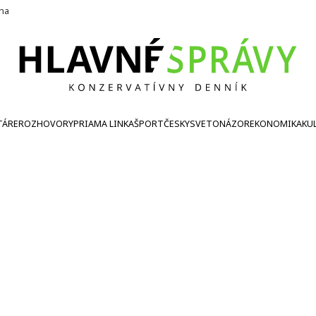
ína
TÁRE
ROZHOVORY
PRIAMA LINKA
ŠPORT
ČESKY
SVETONÁZOR
EKONOMIKA
KU