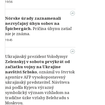
19:56
Nórske úrady zaznamenali
nezvyčajný úhyn sobov na
Špicbergách.
Príčina úhynu zatiaľ
nie je známa.
19:45
Ukrajinský prezident Volodymyr
Zelenskyj v sobotu prvýkrát od
začiatku vojny na Ukrajine
navštívi Srbsko
, oznámil vo štvrtok
agentúre AFP vysokopostavený
ukrajinský predstaviteľ. Návšteva
má podľa Kyjeva výrazný
symbolický význam vzhľadom na
tradične úzke vzťahy Belehradu s
Moskvou.