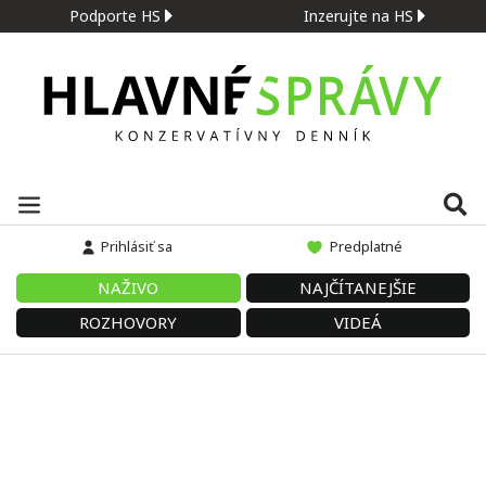
Podporte HS
Inzerujte na HS
Prihlásiť sa
Predplatné
NAŽIVO
NAJČÍTANEJŠIE
ROZHOVORY
VIDEÁ