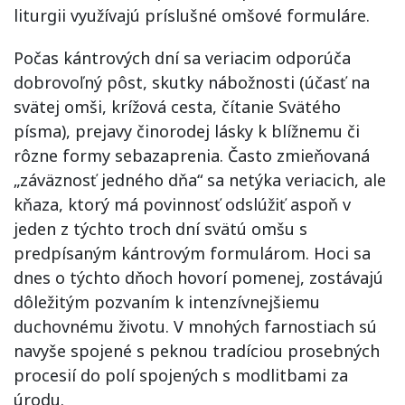
liturgii využívajú príslušné omšové formuláre.
Počas kántrových dní sa veriacim odporúča
dobrovoľný pôst, skutky nábožnosti (účasť na
svätej omši, krížová cesta, čítanie Svätého
písma), prejavy činorodej lásky k blížnemu či
rôzne formy sebazaprenia. Často zmieňovaná
„záväznosť jedného dňa“ sa netýka veriacich, ale
kňaza, ktorý má povinnosť odslúžiť aspoň v
jeden z týchto troch dní svätú omšu s
predpísaným kántrovým formulárom. Hoci sa
dnes o týchto dňoch hovorí pomenej, zostávajú
dôležitým pozvaním k intenzívnejšiemu
duchovnému životu. V mnohých farnostiach sú
navyše spojené s peknou tradíciou prosebných
procesií do polí spojených s modlitbami za
úrodu.