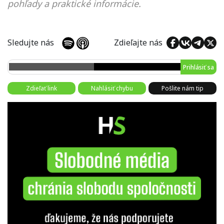
pohľady a praktické informácie.
Sledujte nás
Zdieľajte nás
Prihlásiť sa
Zdieľať link
Nahlásiť chybu
Pošlite nám tip