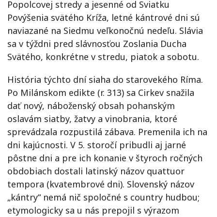
Popolcovej stredy a jesenné od Sviatku
Povýšenia svätého Kríža, letné kántrové dni sú
naviazané na Siedmu veľkonočnú nedeľu. Slávia
sa v týždni pred slávnosťou Zoslania Ducha
Svätého, konkrétne v stredu, piatok a sobotu.
História týchto dní siaha do starovekého Ríma.
Po Milánskom edikte (r. 313) sa Cirkev snažila
dať nový, náboženský obsah pohanským
oslavám siatby, žatvy a vinobrania, ktoré
sprevádzala rozpustilá zábava. Premenila ich na
dni kajúcnosti. V 5. storočí pribudli aj jarné
pôstne dni a pre ich konanie v štyroch ročných
obdobiach dostali latinský názov quattuor
tempora (kvatembrové dni). Slovenský názov
„kántry“ nemá nič spoločné s country hudbou;
etymologicky sa u nás prepojil s výrazom