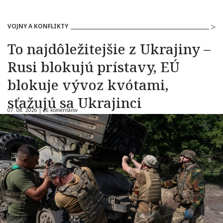
VOJNY A KONFLIKTY
To najdôležitejšie z Ukrajiny –
Rusi blokujú prístavy, EÚ
blokuje vývoz kvótami,
sťažujú sa Ukrajinci
07. 08. 2026 |
26 komentárov