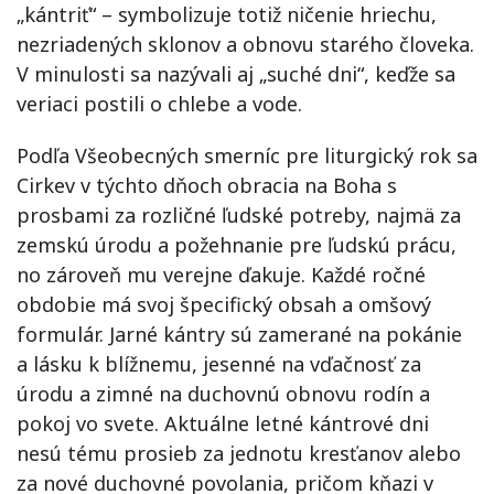
„kántriť“ – symbolizuje totiž ničenie hriechu,
nezriadených sklonov a obno­vu starého človeka.
V minulosti sa nazývali aj „suché dni“, keďže sa
veriaci postili o chlebe a vode.
Podľa Všeobecných smerníc pre liturgický rok sa
Cirkev v týchto dňoch obracia na Boha s
prosbami za rozličné ľudské potreby, najmä za
zemskú úrodu a požehnanie pre ľudskú prácu,
no zároveň mu verejne ďakuje. Každé ročné
obdobie má svoj špecifický obsah a omšový
formulár. Jarné kántry sú zamerané na pokánie
a lásku k blížnemu, jesenné na vďačnosť za
úrodu a zimné na duchovnú obnovu rodín a
pokoj vo svete. Aktuálne letné kántrové dni
nesú tému prosieb za jednotu kresťanov alebo
za nové duchovné povolania, pričom kňazi v