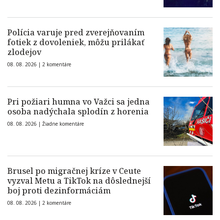
Polícia varuje pred zverejňovaním
fotiek z dovoleniek, môžu prilákať
zlodejov
08. 08. 2026 |
2 komentáre
Pri požiari humna vo Važci sa jedna
osoba nadýchala splodín z horenia
08. 08. 2026 |
Žiadne komentáre
Brusel po migračnej kríze v Ceute
vyzval Metu a TikTok na dôslednejší
boj proti dezinformáciám
08. 08. 2026 |
2 komentáre