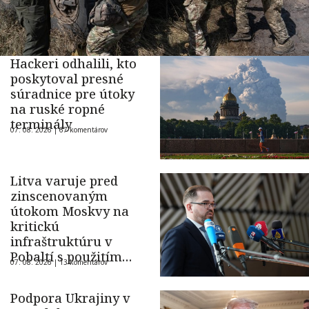
Hackeri odhalili, kto
poskytoval presné
súradnice pre útoky
na ruské ropné
terminály
07. 08. 2026 |
67 komentárov
Litva varuje pred
zinscenovaným
útokom Moskvy na
kritickú
infraštruktúru v
Pobaltí s použitím
07. 08. 2026 |
13 komentárov
ukrajinského dronu
Podpora Ukrajiny v