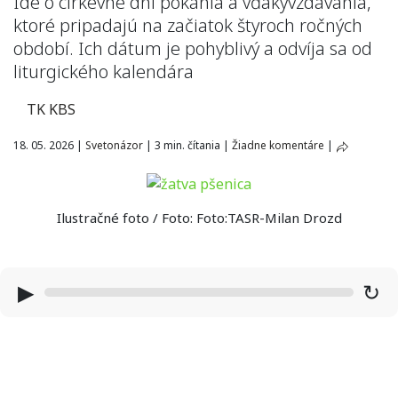
Ide o cirkevné dni pokánia a vďakyvzdávania,
ktoré pripadajú na začiatok štyroch ročných
období. Ich dátum je pohyblivý a odvíja sa od
liturgického kalendára
TK KBS
18. 05. 2026
|
Svetonázor
|
3 min. čítania
|
Žiadne komentáre
|
Ilustračné foto / Foto: Foto:TASR-Milan Drozd
▶
↻