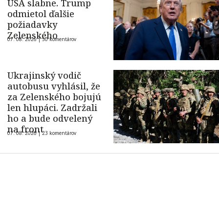
USA slabne. Trump
odmietol ďalšie
požiadavky
Zelenského
07. 08. 2026 |
50 komentárov
Ukrajinský vodič
autobusu vyhlásil, že
za Zelenského bojujú
len hlupáci. Zadržali
ho a bude odvelený
na front
07. 08. 2026 |
23 komentárov