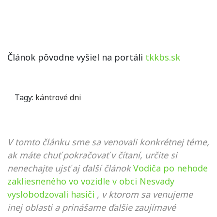
Článok pôvodne vyšiel na portáli
tkkbs.sk
Tagy:
kántrové dni
V tomto článku sme sa venovali konkrétnej téme,
ak máte chuť pokračovať v čítaní, určite si
nenechajte ujsť aj ďalší článok
Vodiča po nehode
zakliesneného vo vozidle v obci Nesvady
vyslobodzovali hasiči
, v ktorom sa venujeme
inej oblasti a prinášame ďalšie zaujímavé