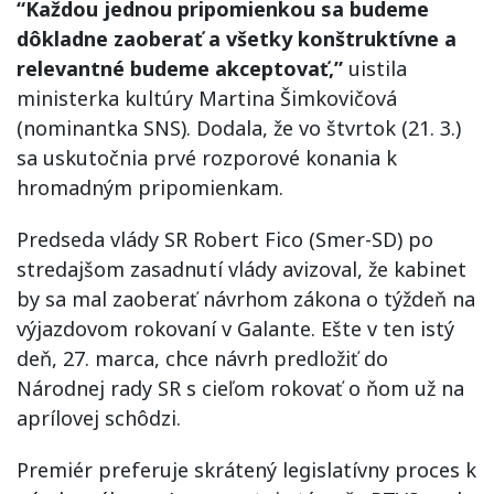
“Každou jednou pripomienkou sa budeme
dôkladne zaoberať a všetky konštruktívne a
relevantné budeme akceptovať,”
uistila
ministerka kultúry Martina Šimkovičová
(nominantka SNS). Dodala, že vo štvrtok (21. 3.)
sa uskutočnia prvé rozporové konania k
hromadným pripomienkam.
Predseda vlády SR Robert Fico (Smer-SD) po
stredajšom zasadnutí vlády avizoval, že kabinet
by sa mal zaoberať návrhom zákona o týždeň na
výjazdovom rokovaní v Galante. Ešte v ten istý
deň, 27. marca, chce návrh predložiť do
Národnej rady SR s cieľom rokovať o ňom už na
aprílovej schôdzi.
Premiér preferuje skrátený legislatívny proces k