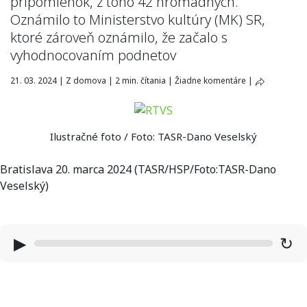
pripomienok, z toho 42 hromadných.
Oznámilo to Ministerstvo kultúry (MK) SR,
ktoré zároveň oznámilo, že začalo s
vyhodnocovaním podnetov
21. 03. 2024
|
Z domova
|
2 min. čítania
|
Žiadne komentáre
|
Ilustračné foto / Foto: TASR-Dano Veselský
Bratislava 20. marca 2024 (TASR/HSP/Foto:TASR-Dano
Veselský)
▶
↻