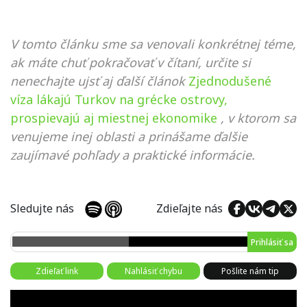
V tomto článku sme sa venovali konkrétnej téme,
ak máte chuť pokračovať v čítaní, určite si
nenechajte ujsť aj ďalší článok
Zjednodušené
víza lákajú Turkov na grécke ostrovy,
prospievajú aj miestnej ekonomike
, v ktorom sa
venujeme inej oblasti a prinášame ďalšie
zaujímavé pohľady a praktické informácie.
Sledujte nás
Zdieľajte nás
Prihlásiť sa
Zdieľať link
Nahlásiť chybu
Pošlite nám tip