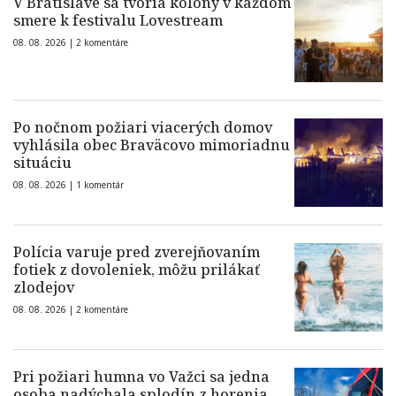
V Bratislave sa tvoria kolóny v každom
smere k festivalu Lovestream
08. 08. 2026 |
2 komentáre
Po nočnom požiari viacerých domov
vyhlásila obec Braväcovo mimoriadnu
situáciu
08. 08. 2026 |
1 komentár
Polícia varuje pred zverejňovaním
fotiek z dovoleniek, môžu prilákať
zlodejov
08. 08. 2026 |
2 komentáre
Pri požiari humna vo Važci sa jedna
osoba nadýchala splodín z horenia