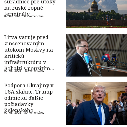
súradnice pre útoky
na ruské ropné
terminály
07. 08. 2026 |
67 komentárov
Litva varuje pred
zinscenovaným
útokom Moskvy na
kritickú
infraštruktúru v
Pobaltí s použitím
07. 08. 2026 |
13 komentárov
ukrajinského dronu
Podpora Ukrajiny v
USA slabne. Trump
odmietol ďalšie
požiadavky
Zelenského
07. 08. 2026 |
50 komentárov