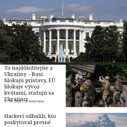
To najdôležitejšie z
Ukrajiny – Rusi
blokujú prístavy, EÚ
blokuje vývoz
kvótami, sťažujú sa
Ukrajinci
07. 08. 2026 |
26 komentárov
Hackeri odhalili, kto
poskytoval presné