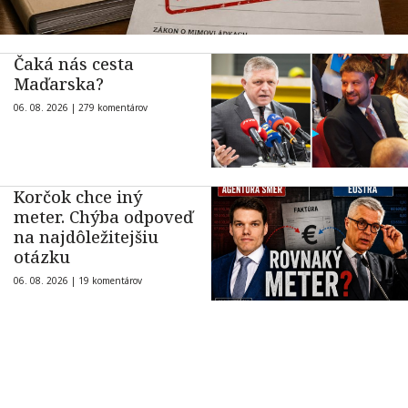
Čaká nás cesta
Maďarska?
06. 08. 2026 |
279 komentárov
Korčok chce iný
meter. Chýba odpoveď
na najdôležitejšiu
otázku
06. 08. 2026 |
19 komentárov