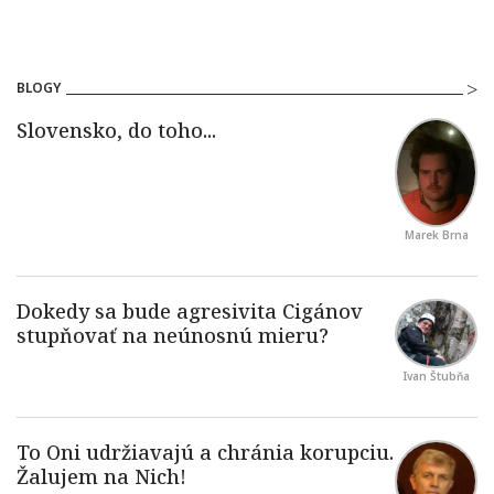
BLOGY
Marek Brna
Ivan Štubňa