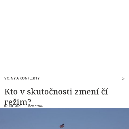
VOJNY A KONFLIKTY
Kto v skutočnosti zmení čí
režim?
07. 08. 2026 |
8 komentárov