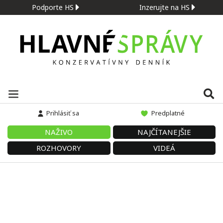
Podporte HS
Inzerujte na HS
Prihlásiť sa
Predplatné
NAŽIVO
NAJČÍTANEJŠIE
ROZHOVORY
VIDEÁ