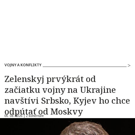
VOJNY A KONFLIKTY
Zelenskyj prvýkrát od
začiatku vojny na Ukrajine
navštívi Srbsko, Kyjev ho chce
odpútať od Moskvy
06. 08. 2026 |
2 komentáre