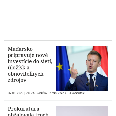
Maďarsko
pripravuje nové
investície do sietí,
úložísk a
obnoviteľných
zdrojov
06. 08. 2026
|
ZO ZAHRANIČIA
|
2 min. čítania
|
3 komentáre
Prokuratúra
obžalovala troch