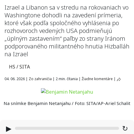
Izrael a Libanon sa v stredu na rokovaniach vo
Washingtone dohodli na zavedení prímeria,
ktoré však podľa spoločného vyhlásenia po
rozhovoroch vedených USA podmieňujú
„úplným zastavením“ paľby zo strany Iránom
podporovaného militantného hnutia Hizballáh
na Izrael
HS / SITA
04. 06. 2026
|
Zo zahraničia
|
2 min. čítania
|
Žiadne komentáre
|
Na snímke Benjamin Netanjahu / Foto: SITA/AP-Ariel Schalit
▶
↻