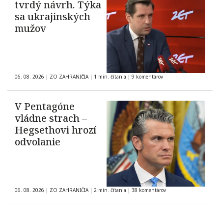
tvrdý návrh. Týka
sa ukrajinských
mužov
06. 08. 2026
|
ZO ZAHRANIČIA
|
1 min. čítania
|
9 komentárov
V Pentagóne
vládne strach –
Hegsethovi hrozí
odvolanie
06. 08. 2026
|
ZO ZAHRANIČIA
|
2 min. čítania
|
38 komentárov