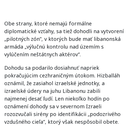
Obe strany, ktoré nemajú formálne
diplomatické vzťahy, sa tiež dohodli na vytvorení
„pilotných zón“, v ktorých bude mať libanonská
armáda „výlučnú kontrolu nad územím s
vylúčením neštátnych aktérov“.
Dohodu sa podarilo dosiahnuť napriek
pokračujúcim cezhraničným útokom. Hizballáh
oznámil, že zasiahol izraelské jednotky, a
izraelské údery na juhu Libanonu zabili
najmenej desať ľudí. Len niekoľko hodín po
oznámení dohody sa v severnom Izraeli
rozozvučali sirény po identifikácii „podozrivého
vzdušného cieľa“, ktorý však nespôsobil obete.