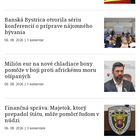
Banská Bystrica otvorila sériu
konferencií o príprave nájomného
bývania
06. 08. 2026 |
1 komentár
Milión eur na nové chladiace boxy
pomôže v boji proti africkému moru
ošípaných
06. 08. 2026 |
1 komentár
Finančná správa: Majetok, ktorý
prepadol štátu, môže pomôcť ľuďom v
núdzi
06. 08. 2026 |
3 komentáre