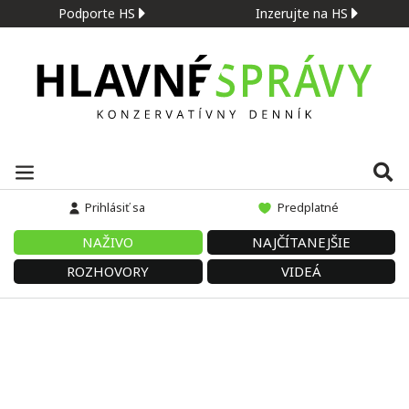
Podporte HS
Inzerujte na HS
Prihlásiť sa
Predplatné
NAŽIVO
NAJČÍTANEJŠIE
ROZHOVORY
VIDEÁ