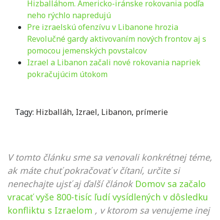
Hizballáhom. Americko-iránske rokovania podľa
neho rýchlo napredujú
Pre izraelskú ofenzívu v Libanone hrozia
Revolučné gardy aktivovaním nových frontov aj s
pomocou jemenských povstalcov
Izrael a Libanon začali nové rokovania napriek
pokračujúcim útokom
Tagy:
Hizballáh
,
Izrael
,
Libanon
,
prímerie
V tomto článku sme sa venovali konkrétnej téme,
ak máte chuť pokračovať v čítaní, určite si
nenechajte ujsť aj ďalší článok
Domov sa začalo
vracať vyše 800-tisíc ľudí vysídlených v dôsledku
konfliktu s Izraelom
, v ktorom sa venujeme inej