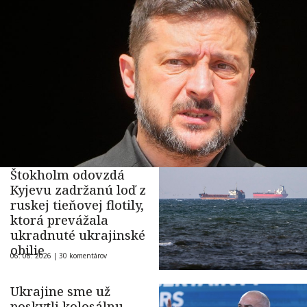
Štokholm odovzdá
Kyjevu zadržanú loď z
ruskej tieňovej flotily,
ktorá prevážala
ukradnuté ukrajinské
obilie
06. 08. 2026 |
30 komentárov
Ukrajine sme už
poskytli kolosálnu