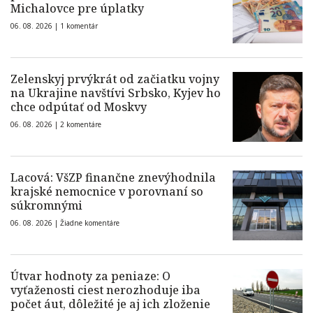
Michalovce pre úplatky
06. 08. 2026 |
1 komentár
Zelenskyj prvýkrát od začiatku vojny
na Ukrajine navštívi Srbsko, Kyjev ho
chce odpútať od Moskvy
06. 08. 2026 |
2 komentáre
Lacová: VšZP finančne znevýhodnila
krajské nemocnice v porovnaní so
súkromnými
06. 08. 2026 |
Žiadne komentáre
Útvar hodnoty za peniaze: O
vyťaženosti ciest nerozhoduje iba
počet áut, dôležité je aj ich zloženie