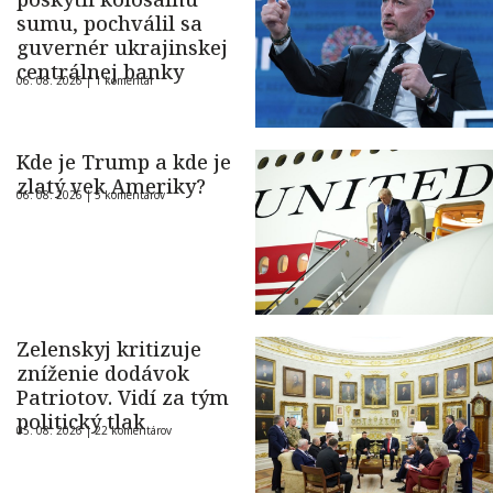
sumu, pochválil sa
guvernér ukrajinskej
centrálnej banky
06. 08. 2026 |
1 komentár
Kde je Trump a kde je
zlatý vek Ameriky?
06. 08. 2026 |
5 komentárov
Zelenskyj kritizuje
zníženie dodávok
Patriotov. Vidí za tým
politický tlak
05. 08. 2026 |
22 komentárov