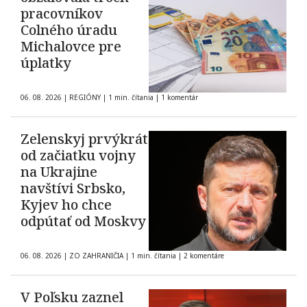
pracovníkov
Colného úradu
Michalovce pre
úplatky
06. 08. 2026
|
REGIÓNY
|
1 min. čítania
|
1 komentár
Zelenskyj prvýkrát
od začiatku vojny
na Ukrajine
navštívi Srbsko,
Kyjev ho chce
odpútať od Moskvy
06. 08. 2026
|
ZO ZAHRANIČIA
|
1 min. čítania
|
2 komentáre
V Poľsku zaznel