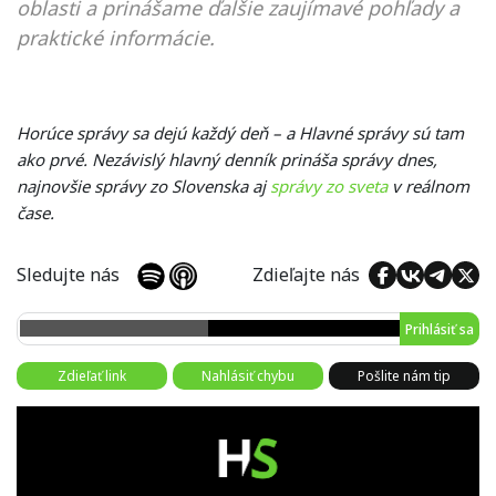
oblasti a prinášame ďalšie zaujímavé pohľady a
praktické informácie.
Horúce správy sa dejú každý deň – a Hlavné správy sú tam
ako prvé. Nezávislý hlavný denník prináša správy dnes,
najnovšie správy zo Slovenska aj
správy zo sveta
v reálnom
čase.
Sledujte nás
Zdieľajte nás
Prihlásiť sa
Zdieľať link
Nahlásiť chybu
Pošlite nám tip