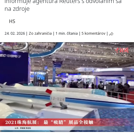
informuje agentúra Reuters s odvolaním sa
na zdroje
HS
24. 02. 2026
|
Zo zahraničia
|
1 min. čítania
|
5 komentárov
|