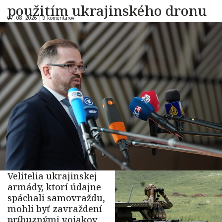
použitím ukrajinského dronu
07. 08. 2026 |
9 komentárov
Velitelia ukrajinskej
armády, ktorí údajne
spáchali samovraždu,
mohli byť zavraždení
príbuznými vojakov