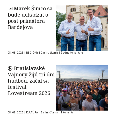
Marek Šimco sa
bude uchádzať o
post primátora
Bardejova
08. 08. 2026
|
REGIÓNY
|
2 min. čítania
|
Žiadne komentáre
Bratislavské
Vajnory žijú tri dni
hudbou, začal sa
festival
Lovestream 2026
08. 08. 2026
|
KULTÚRA
|
3 min. čítania
|
1 komentár