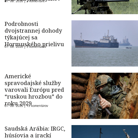
07. 08. 2026 |
2 komentáre
Podrobnosti
dvojstrannej dohody
týkajúcej sa
Hormuského prielivu
07. 08. 2026 |
5 komentárov
Americké
spravodajské služby
varovali Európu pred
“ruskou hrozbou” do
roku 2029
07. 08. 2026 |
13 komentárov
Saudská Arábia: IRGC,
húsíovia a irackí