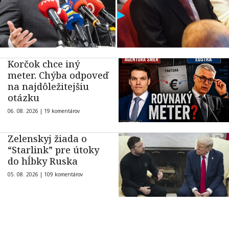
Korčok chce iný
meter. Chýba odpoveď
na najdôležitejšiu
otázku
06. 08. 2026 |
19 komentárov
Zelenskyj žiada o
“Starlink” pre útoky
do hĺbky Ruska
05. 08. 2026 |
109 komentárov