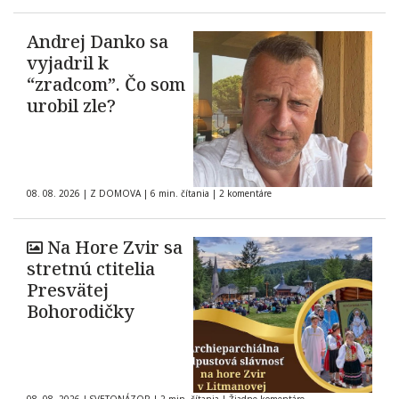
Andrej Danko sa
vyjadril k
“zradcom”. Čo som
urobil zle?
08. 08. 2026
|
Z DOMOVA
|
6 min. čítania
|
2 komentáre
Na Hore Zvir sa
stretnú ctitelia
Presvätej
Bohorodičky