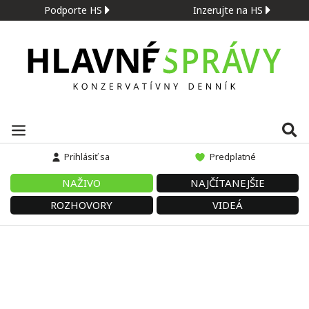
Podporte HS
Inzerujte na HS
Prihlásiť sa
Predplatné
NAŽIVO
NAJČÍTANEJŠIE
ROZHOVORY
VIDEÁ