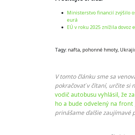
Ministerstvo financií zvýšilo 
eurá
EÚ v roku 2025 znížila dovoz 
Tagy:
nafta
,
pohonné hmoty
,
Ukraji
V tomto článku sme sa venova
pokračovať v čítaní, určite si 
vodič autobusu vyhlásil, že za
ho a bude odvelený na front
prinášame ďalšie zaujímavé p