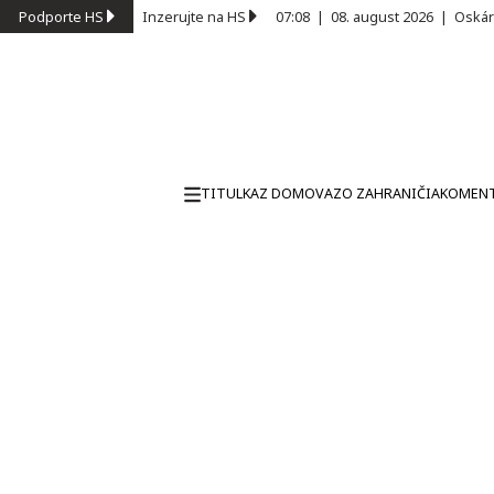
Podporte HS
Inzerujte na HS
07:08
|
08. august 2026
|
Oskár
TITULKA
Z DOMOVA
ZO ZAHRANIČIA
KOMEN