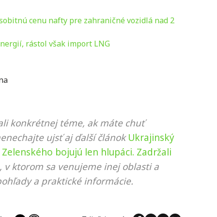
osobitnú cenu nafty pre zahraničné vozidlá nad 2
energií, rástol však import LNG
na
li konkrétnej téme, ak máte chuť
nenechajte ujsť aj ďalší článok
Ukrajinský
 Zelenského bojujú len hlupáci. Zadržali
, v ktorom sa venujeme inej oblasti a
ohľady a praktické informácie.