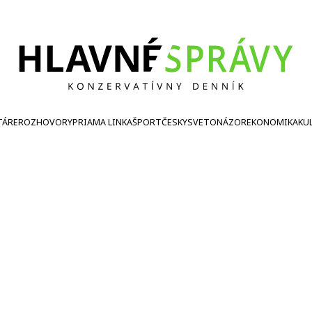
TÁRE
ROZHOVORY
PRIAMA LINKA
ŠPORT
ČESKY
SVETONÁZOR
EKONOMIKA
KU