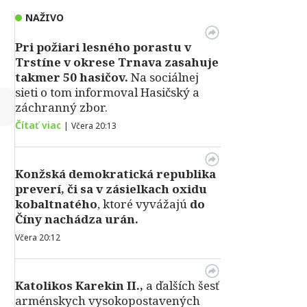
NAŽIVO
Pri požiari lesného porastu v
Trstíne v okrese Trnava zasahuje
takmer 50 hasičov.
Na sociálnej
sieti o tom informoval Hasičský a
↻
záchranný zbor.
Čítať viac
|
Včera 20:13
Konžská demokratická republika
preverí, či sa v zásielkach oxidu
kobaltnatého
, ktoré vyvážajú
do
Číny nachádza urán.
Včera 20:12
Katolikos Karekin II.,
a ďalších šesť
arménskych vysokopostavených