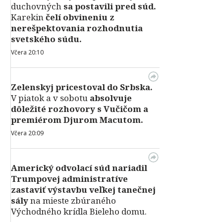
duchovných
sa postavili pred súd.
Karekin
čelí obvineniu z
nerešpektovania rozhodnutia
svetského súdu.
Včera 20:10
Zelenskyj pricestoval do Srbska.
V piatok a v sobotu
absolvuje
dôležité rozhovory s Vučičom a
premiérom Djurom Macutom.
Včera 20:09
Americký odvolací súd nariadil
Trumpovej administratíve
zastaviť výstavbu veľkej tanečnej
sály
na mieste zbúraného
Východného krídla Bieleho domu.