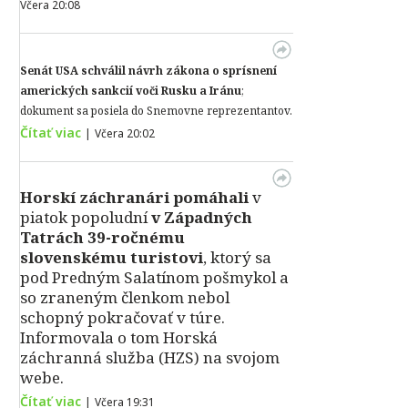
Včera 20:08
Senát USA schválil návrh zákona o sprísnení
amerických sankcií voči Rusku a Iránu
;
dokument sa posiela do Snemovne reprezentantov.
Čítať viac
|
Včera 20:02
Horskí záchranári pomáhali
v
piatok popoludní
v Západných
Tatrách 39-ročnému
slovenskému turistovi
, ktorý sa
pod Predným Salatínom pošmykol a
so zraneným členkom nebol
schopný pokračovať v túre.
Informovala o tom Horská
záchranná služba (HZS) na svojom
webe.
Čítať viac
|
Včera 19:31