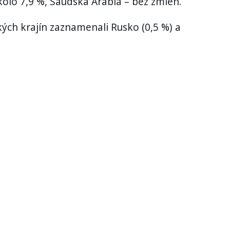
olo 7,9 %, Saudská Arábia – bez zmien.
kých krajín zaznamenali Rusko (0,5 %) a