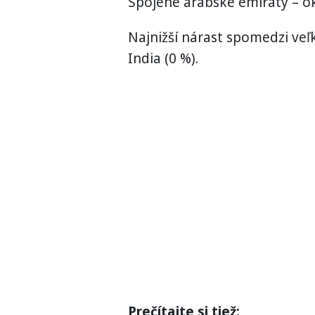
Spojené arabské emiráty – ok
Najnižší nárast spomedzi veľ
India (0 %).
Prečítajte si tiež: