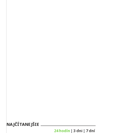
NAJČÍTANEJŠIE
24 hodín
|
3 dni
|
7 dní