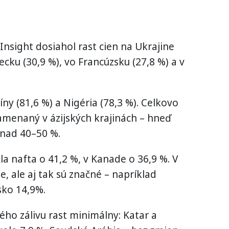
Insight dosiahol rast cien na Ukrajine
ecku (30,9 %), vo Francúzsku (27,8 %) a v
píny (81,6 %) a Nigéria (78,3 %). Celkovo
namenaný v ázijských krajinách – hneď
 nad 40–50 %.
a nafta o 41,2 %, v Kanade o 36,9 %. V
e, ale aj tak sú značné – napríklad
sko 14,9%.
ého zálivu rast minimálny: Katar a