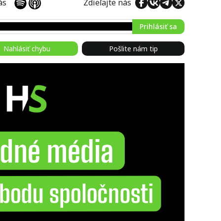
 nás
Zdieľajte nás
Prihlásiť sa
Nahlásiť chybu
Pošlite nám tip