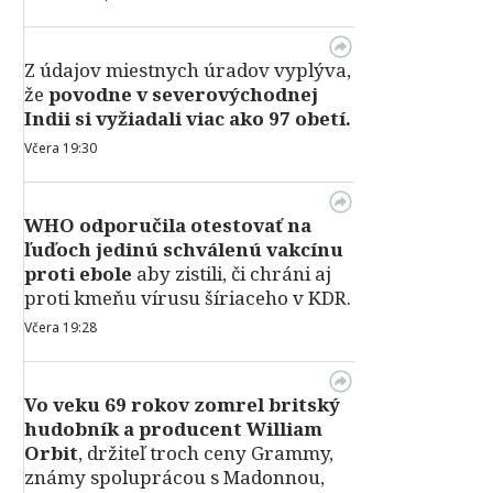
Z údajov miestnych úradov vyplýva,
že
povodne v severovýchodnej
Indii si vyžiadali viac ako 97 obetí.
Včera 19:30
WHO odporučila otestovať na
ľuďoch jedinú schválenú vakcínu
proti ebole
aby zistili, či chráni aj
proti kmeňu vírusu šíriaceho v KDR.
Včera 19:28
Vo veku 69 rokov zomrel britský
hudobník a producent William
Orbit
, držiteľ troch ceny Grammy,
známy spoluprácou s Madonnou,