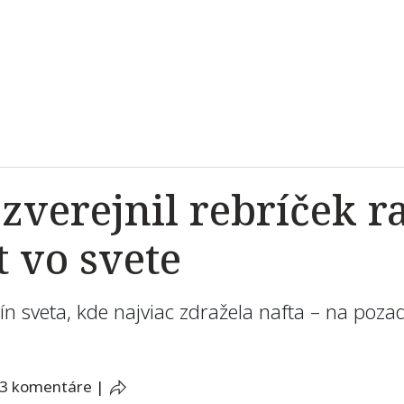
 zverejnil rebríček r
 vo svete
ín sveta, kde najviac zdražela nafta – na pozad
3 komentáre
|