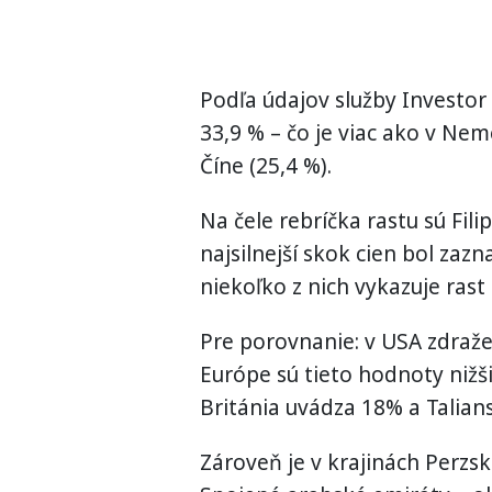
Podľa údajov služby Investor 
33,9 % – čo je viac ako v Nem
Číne (25,4 %).
Na čele rebríčka rastu sú Fili
najsilnejší skok cien bol zaz
niekoľko z nich vykazuje rast
Pre porovnanie: v USA zdražel
Európe sú tieto hodnoty nižši
Británia uvádza 18% a Talian
Zároveň je v krajinách Perzsk