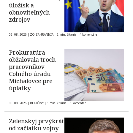
úložísk a
obnoviteľných
zdrojov
06. 08. 2026
|
ZO ZAHRANIČIA
|
2 min. čítania
|
4 komentáre
Prokuratúra
obžalovala troch
pracovníkov
Colného úradu
Michalovce pre
úplatky
06. 08. 2026
|
REGIÓNY
|
1 min. čítania
|
1 komentár
Zelenskyj prvýkrát
od začiatku vojny