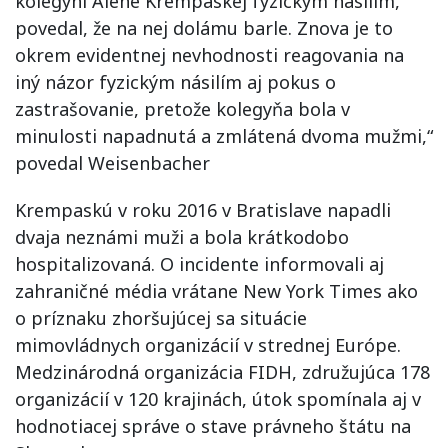
kolegyni Alene Krempaskej fyzickým násilím,
povedal, že na nej dolámu barle. Znova je to
okrem evidentnej nevhodnosti reagovania na
iný názor fyzickým násilím aj pokus o
zastrašovanie, pretože kolegyňa bola v
minulosti napadnutá a zmlátená dvoma mužmi,“
povedal Weisenbacher
Krempaskú v roku 2016 v Bratislave napadli
dvaja neznámi muži a bola krátkodobo
hospitalizovaná. O incidente informovali aj
zahraničné média vrátane New York Times ako
o príznaku zhoršujúcej sa situácie
mimovládnych organizácií v strednej Európe.
Medzinárodná organizácia FIDH, združujúca 178
organizácií v 120 krajinách, útok spomínala aj v
hodnotiacej správe o stave právneho štátu na