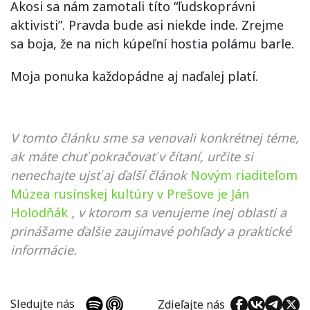
Akosi sa nám zamotali títo “ľudskoprávni
aktivisti”. Pravda bude asi niekde inde. Zrejme
sa boja, že na nich kúpeľní hostia polámu barle.
Moja ponuka každopádne aj naďalej platí.
V tomto článku sme sa venovali konkrétnej téme,
ak máte chuť pokračovať v čítaní, určite si
nenechajte ujsť aj ďalší článok
Novým riaditeľom
Múzea rusínskej kultúry v Prešove je Ján
Holodňák
, v ktorom sa venujeme inej oblasti a
prinášame ďalšie zaujímavé pohľady a praktické
informácie.
Sledujte nás
Zdieľajte nás