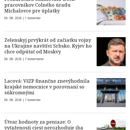
pracovníkov Colného úradu
Michalovce pre úplatky
06. 08. 2026 |
1 komentár
Zelenskyj prvýkrát od začiatku vojny
na Ukrajine navštívi Srbsko, Kyjev ho
chce odpútať od Moskvy
06. 08. 2026 |
7 komentárov
Lacová: VšZP finančne znevýhodnila
krajské nemocnice v porovnaní so
súkromnými
06. 08. 2026 |
1 komentár
Útvar hodnoty za peniaze: O
vyťaženosti ciest nerozhoduje iba