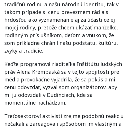
tradičnú rodinu a našu národnú identitu, tak v
takom prípade si cenu prevezmem rád a s
hrdosťou ako vyznamenanie aj za účasti celej
mojej rodiny, pretože chcem ukázať manželke,
rodinným príslušníkom, deťom a vnukom, že
som príkladne chránil našu podstatu, kultúru,
zvyky a tradície.
Keďže programová riaditeľka Inštitútu ľudských
práv Alena Krempaská sa v tejto spojitosti pre
média provokačne vyjadrila, že sa pokúsia mi
cenu odovzdať, vyzval som organizátorov, aby
mi ju odovzdali v Dudinciach, kde sa
momentálne nachádzam.
Treťosektoroví aktivisti zrejme podobnú reakciu
nečakali a zareagovali spôsobom im vlastným a