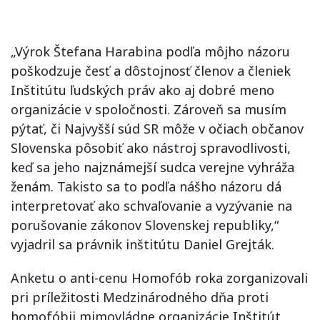
„Výrok Štefana Harabina podľa môjho názoru
poškodzuje česť a dôstojnosť členov a členiek
Inštitútu ľudských práv ako aj dobré meno
organizácie v spoločnosti. Zároveň sa musím
pýtať, či Najvyšší súd SR môže v očiach občanov
Slovenska pôsobiť ako nástroj spravodlivosti,
keď sa jeho najznámejší sudca verejne vyhráža
ženám. Takisto sa to podľa nášho názoru dá
interpretovať ako schvaľovanie a vyzývanie na
porušovanie zákonov Slovenskej republiky,“
vyjadril sa právnik inštitútu Daniel Grejták.
Anketu o anti-cenu Homofób roka zorganizovali
pri príležitosti Medzinárodného dňa proti
homofóbii mimovládne organizácie Inštitút