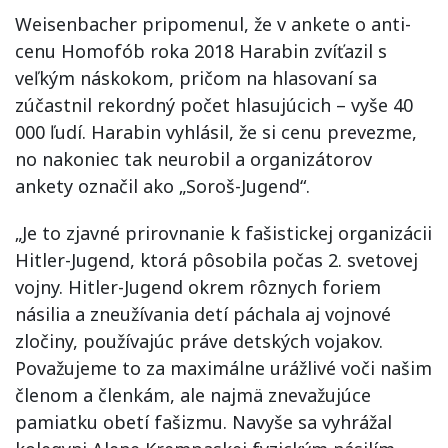
Weisenbacher pripomenul, že v ankete o anti-
cenu Homofób roka 2018 Harabin zvíťazil s
veľkým náskokom, pričom na hlasovaní sa
zúčastnil rekordný počet hlasujúcich – vyše 40
000 ľudí. Harabin vyhlásil, že si cenu prevezme,
no nakoniec tak neurobil a organizátorov
ankety označil ako „Soroš-Jugend“.
„Je to zjavné prirovnanie k fašistickej organizácii
Hitler-Jugend, ktorá pôsobila počas 2. svetovej
vojny. Hitler-Jugend okrem rôznych foriem
násilia a zneužívania detí páchala aj vojnové
zločiny, používajúc práve detských vojakov.
Považujeme to za maximálne urážlivé voči našim
členom a členkám, ale najmä znevažujúce
pamiatku obetí fašizmu. Navyše sa vyhrážal