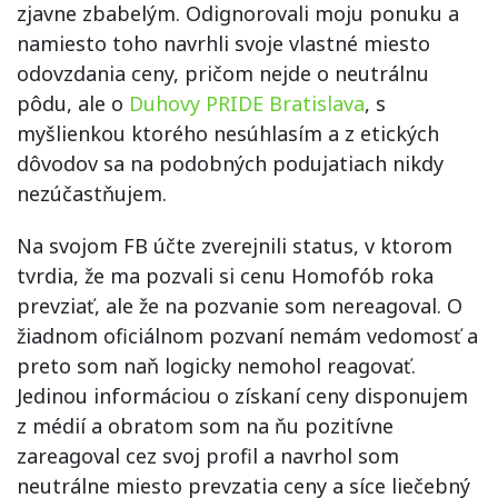
zjavne zbabelým. Odignorovali moju ponuku a
namiesto toho navrhli svoje vlastné miesto
odovzdania ceny, pričom nejde o neutrálnu
pôdu, ale o
Duhovy PRIDE Bratislava
, s
myšlienkou ktorého nesúhlasím a z etických
dôvodov sa na podobných podujatiach nikdy
nezúčastňujem.
Na svojom FB účte zverejnili status, v ktorom
tvrdia, že ma pozvali si cenu Homofób roka
prevziať, ale že na pozvanie som nereagoval. O
žiadnom oficiálnom pozvaní nemám vedomosť a
preto som naň logicky nemohol reagovať.
Jedinou informáciou o získaní ceny disponujem
z médií a obratom som na ňu pozitívne
zareagoval cez svoj profil a navrhol som
neutrálne miesto prevzatia ceny a síce liečebný