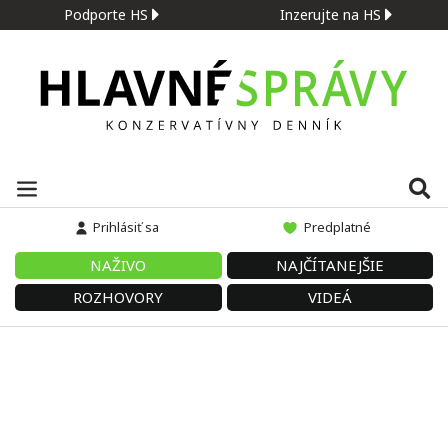
Podporte HS
Inzerujte na HS
Prihlásiť sa
Predplatné
NAŽIVO
NAJČÍTANEJŠIE
ROZHOVORY
VIDEÁ