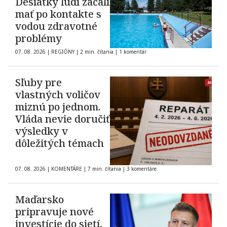
Desiatky ľudí začali
mať po kontakte s
vodou zdravotné
problémy
07. 08. 2026
|
REGIÓNY
|
2 min. čítania
|
1 komentár
Sľuby pre
vlastných voličov
miznú po jednom.
Vláda nevie doručiť
výsledky v
dôležitých témach
07. 08. 2026
|
KOMENTÁRE
|
7 min. čítania
|
3 komentáre
Maďarsko
pripravuje nové
investície do sietí,