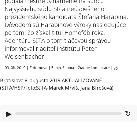
podala trestné oznámenie na sudcu
Najvyššieho súdu SR a neúspešného
prezidentského kandidáta Štefana Harabina.
Dôvodom sú Harabinove výroky nasledujúce
po tom, čo získal titul Homofób roka.
Agentúru SITA o tom tlačovou správou
informoval riaditeľ inštitútu Peter
Weisenbacher
09. 08. 2019
|
Z domova
|
5 min. čítania
|
Žiadne komentáre
|
Bratislava 8. augusta 2019 AKTUALIZOVANÉ
(SITA/HSP/Foto:SITA-Marek Mrviš, Jana Birošová)
▶
↻