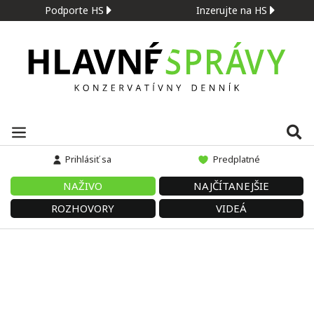
Podporte HS
Inzerujte na HS
Prihlásiť sa
Predplatné
NAŽIVO
NAJČÍTANEJŠIE
ROZHOVORY
VIDEÁ