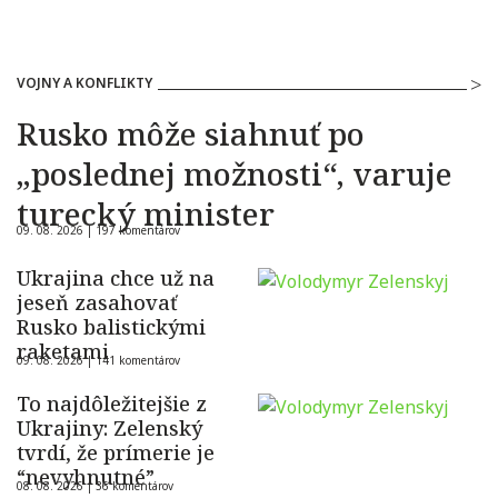
VOJNY A KONFLIKTY
Rusko môže siahnuť po
„poslednej možnosti“, varuje
turecký minister
09. 08. 2026 |
197 komentárov
Ukrajina chce už na
jeseň zasahovať
Rusko balistickými
raketami
09. 08. 2026 |
141 komentárov
To najdôležitejšie z
Ukrajiny: Zelenský
tvrdí, že prímerie je
“nevyhnutné”
08. 08. 2026 |
36 komentárov