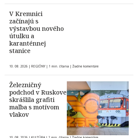
V Kremnici
začínajú s
výstavbou nového
útulku a
karanténnej
stanice
10. 08. 2026
|
REGIÓNY
|
1 min. čítania
|
Žiadne komentáre
Železničný
podchod v Ruskove
skrášlila grafiti
maľba s motívom
vlakov
10. 08. 2026
|
KULTÚRA
|
2 min. čítania
|
Žiadne komentáre