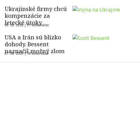
Ukrajinské firmy chcú
kompenzácie za
letecké útoky
08. 08. 2026 |
51 komentárov
USA a Irán sú blízko
dohody. Bessent
naznačil možný zlom
07. 08. 2026 |
18 komentárov