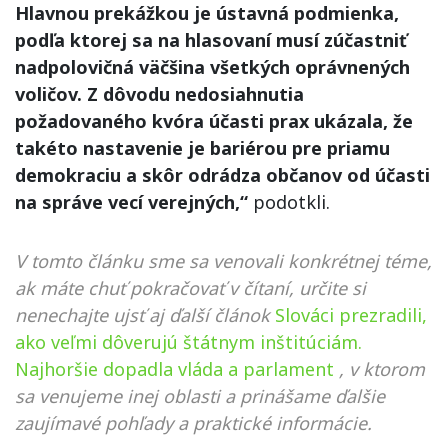
Hlavnou prekážkou je ústavná podmienka,
podľa ktorej sa na hlasovaní musí zúčastniť
nadpolovičná väčšina všetkých oprávnených
voličov. Z dôvodu nedosiahnutia
požadovaného kvóra účasti prax ukázala, že
takéto nastavenie je bariérou pre priamu
demokraciu a skôr odrádza občanov od účasti
na správe vecí verejných,“
podotkli.
V tomto článku sme sa venovali konkrétnej téme,
ak máte chuť pokračovať v čítaní, určite si
nenechajte ujsť aj ďalší článok
Slováci prezradili,
ako veľmi dôverujú štátnym inštitúciám.
Najhoršie dopadla vláda a parlament
, v ktorom
sa venujeme inej oblasti a prinášame ďalšie
zaujímavé pohľady a praktické informácie.