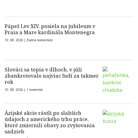
Pápež Lev XIV. posiela na jubileum v
Praia a Mare kardinála Montenegra
10. 08. 2026 |
Žiadne komentáre
Slováci sa topia v dlhoch, v júli
zbankrotovalo najviac ľudí za takmer
rok
10. 08. 2026 |
1 komentár
Ázijské akcie rástli po slabších
údajoch z amerického trhu práce,
ktoré zmiernili obavy zo zvyšovania
sadzieb