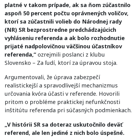
platné v takom prípade, ak sa ňom zúčastnilo
aspoň 50 percent počtu oprávnených voličov,
ktorí sa zúčastnili volieb do Národnej rady
(NR) SR bezprostredne predchádzajúcich
vyhláseniu referenda a ak bolo rozhodnutie
prijaté nadpolovičnou väčšinou účastníkov
referenda,“
ozrejmili poslanci z klubu
Slovensko – Za ľudí, ktorí za úpravou stoja.
Argumentovali, že úprava zabezpečí
realistickejší a spravodlivejší mechanizmus
určovania kvóra účasti v referende. Hovorili
pritom o probléme praktickej nefunkčnosti
inštitútu referenda pri súčasných podmienkach.
„V histórii SR sa doteraz uskutočnilo deväť
referend, ale len jediné z nich bolo úspešné.