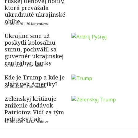
ruskej tieňovej flotily,
ktorá prevážala
ukradnuté ukrajinské
obilie
06. 08. 2026 |
30 komentárov
Ukrajine sme už
poskytli kolosálnu
sumu, pochválil sa
guvernér ukrajinskej
centrálnej banky
06. 08. 2026 |
1 komentár
Kde je Trump a kde je
zlatý vek Ameriky?
06. 08. 2026 |
5 komentárov
Zelenskyj kritizuje
zníženie dodávok
Patriotov. Vidí za tým
politický tlak
05. 08. 2026 |
22 komentárov