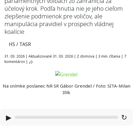
parlamentných voľbách zo zahraničia za
účelový krok. Podľa hnutia nie je jeho cieľom
zlepšenie podmienok pre voličov, ale
manipulácia pravidiel v prospech vládnej
koalície
HS / TASR
31. 03. 2026
|
Aktualizované 31. 03. 2026
|
Z domova
|
3 min. čítania
|
7
komentárov
|
Na snímke poslanec NR SR Gábor Grendel / Foto: SITA-Milan
Illík
▶
↻