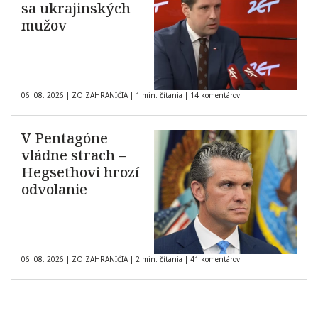
sa ukrajinských
mužov
06. 08. 2026
|
ZO ZAHRANIČIA
|
1 min. čítania
|
14 komentárov
V Pentagóne
vládne strach –
Hegsethovi hrozí
odvolanie
06. 08. 2026
|
ZO ZAHRANIČIA
|
2 min. čítania
|
41 komentárov