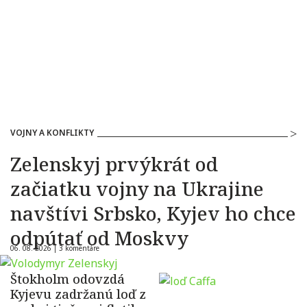
VOJNY A KONFLIKTY
Zelenskyj prvýkrát od
začiatku vojny na Ukrajine
navštívi Srbsko, Kyjev ho chce
odpútať od Moskvy
06. 08. 2026 |
3 komentáre
Štokholm odovzdá
Kyjevu zadržanú loď z