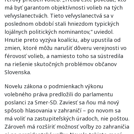
má byť garantom objektívnosti volieb na tých
veľvyslanectvách. Tieto veľvyslanectvá sa v
poslednom období stali hniezdom typických
lojálnych politických nominantov,“ uviedol.
Hnutie preto vyzýva koalíciu, aby upustila od
zmien, ktoré môžu narušiť dôveru verejnosti vo
férovosť volieb, a namiesto toho sa sústredila
na riešenie skutočných problémov občanov
Slovenska.
Novelu zákona o podmienkach výkonu
volebného práva predložili do parlamentu
poslanci za Smer-SD. Zaviesť sa ňou má nový
spôsob hlasovania v zahraničí – po novom sa
má voliť na zastupiteľských úradoch, nie poštou.
Zároveň má rozšíriť možnosť voľby zo zahraničia