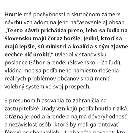
Hnutie má pochybnosti o skutočnom zámere
návrhu vzhľadom na jeho načasovanie aj obsah.
„Tento návrh prichádza preto, lebo sa ľudia na
Slovensku majú čoraz horšie. Jediní, ktorí sa
majú lepšie, sú ministri a koalícia s tým zjavne
nechce nič urobiť,“
uviedol v stanovisku
poslanec Gábor Grendel (Slovensko – Za ľudí).
Vládna moc sa podľa neho namiesto riešenia
reálnych problémov občanov snaží meniť
volebný systém vo svoj prospech.
S presunom hlasovania zo zahraničia na
zastupiteľské úrady vznikajú podľa hnutia riziká.
Otázna je podľa Grendela najmä dôveryhodnosť
a nezávislosť osôb, ktoré by mali garantovať
férový priebeh volieb. „Treba ešte povedať, kto