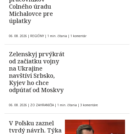
Colného úradu
Michalovce pre
úplatky
06. 08. 2026
|
REGIÓNY
|
1 min. čítania
|
1 komentár
Zelenskyj prvýkrát
od začiatku vojny
na Ukrajine
navštívi Srbsko,
Kyjev ho chce
odpútať od Moskvy
06. 08. 2026
|
ZO ZAHRANIČIA
|
1 min. čítania
|
3 komentáre
V Poľsku zaznel
tvrdý návrh. Týka