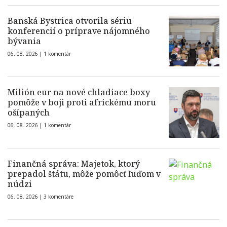
Banská Bystrica otvorila sériu
konferencií o príprave nájomného
bývania
06. 08. 2026 |
1 komentár
Milión eur na nové chladiace boxy
pomôže v boji proti africkému moru
ošípaných
06. 08. 2026 |
1 komentár
Finančná správa: Majetok, ktorý
prepadol štátu, môže pomôcť ľuďom v
núdzi
06. 08. 2026 |
3 komentáre