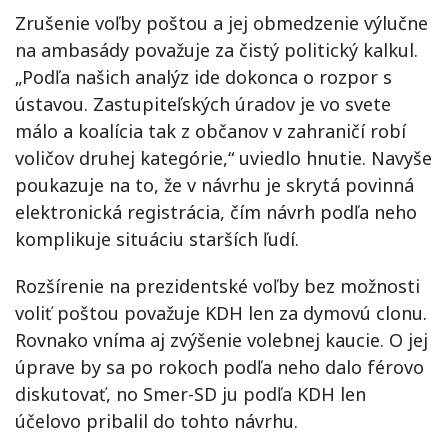
Zrušenie voľby poštou a jej obmedzenie výlučne
na ambasády považuje za čistý politický kalkul.
„Podľa našich analýz ide dokonca o rozpor s
ústavou. Zastupiteľských úradov je vo svete
málo a koalícia tak z občanov v zahraničí robí
voličov druhej kategórie,“ uviedlo hnutie. Navyše
poukazuje na to, že v návrhu je skrytá povinná
elektronická registrácia, čím návrh podľa neho
komplikuje situáciu starších ľudí.
Rozšírenie na prezidentské voľby bez možnosti
voliť poštou považuje KDH len za dymovú clonu.
Rovnako vníma aj zvýšenie volebnej kaucie. O jej
úprave by sa po rokoch podľa neho dalo férovo
diskutovať, no Smer-SD ju podľa KDH len
účelovo pribalil do tohto návrhu.