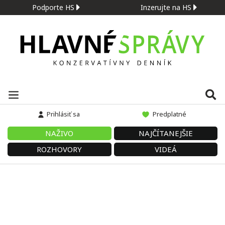
Podporte HS
Inzerujte na HS
Prihlásiť sa
Predplatné
NAŽIVO
NAJČÍTANEJŠIE
ROZHOVORY
VIDEÁ