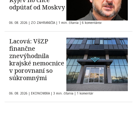
odpútať od Moskvy
06. 08. 2026
|
ZO ZAHRANIČIA
|
1 min. čítania
|
6 komentárov
Lacová: VšZP
finančne
znevýhodnila
krajské nemocnice
v porovnaní so
súkromnými
06. 08. 2026
|
EKONOMIKA
|
3 min. čítania
|
1 komentár