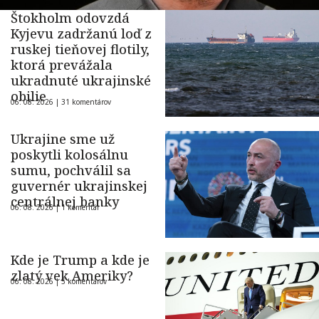
Štokholm odovzdá
Kyjevu zadržanú loď z
ruskej tieňovej flotily,
ktorá prevážala
ukradnuté ukrajinské
obilie
06. 08. 2026 |
31 komentárov
Ukrajine sme už
poskytli kolosálnu
sumu, pochválil sa
guvernér ukrajinskej
centrálnej banky
06. 08. 2026 |
1 komentár
Kde je Trump a kde je
zlatý vek Ameriky?
06. 08. 2026 |
5 komentárov