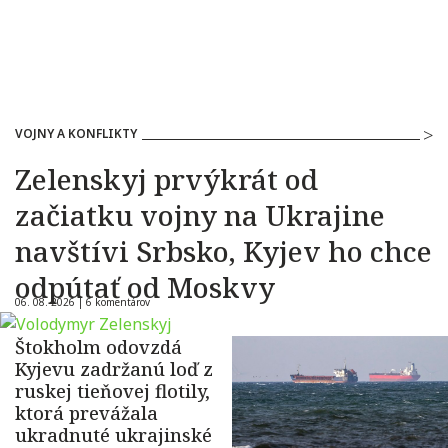
VOJNY A KONFLIKTY
Zelenskyj prvýkrát od
začiatku vojny na Ukrajine
navštívi Srbsko, Kyjev ho chce
odpútať od Moskvy
06. 08. 2026 |
6 komentárov
Štokholm odovzdá
Kyjevu zadržanú loď z
ruskej tieňovej flotily,
ktorá prevážala
ukradnuté ukrajinské