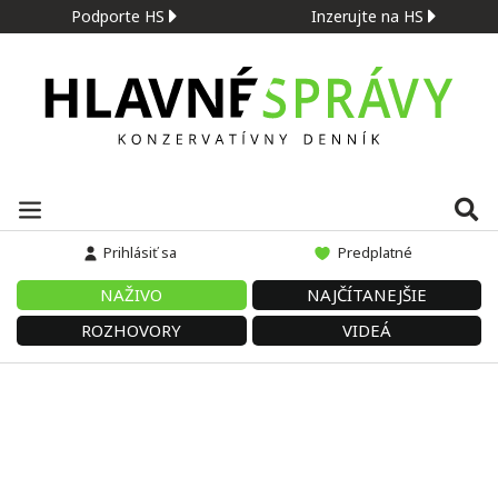
Podporte HS
Inzerujte na HS
Prihlásiť sa
Predplatné
NAŽIVO
NAJČÍTANEJŠIE
ROZHOVORY
VIDEÁ