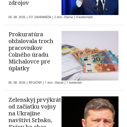
zdrojov
06. 08. 2026
|
ZO ZAHRANIČIA
|
2 min. čítania
|
4 komentáre
Prokuratúra
obžalovala troch
pracovníkov
Colného úradu
Michalovce pre
úplatky
06. 08. 2026
|
REGIÓNY
|
1 min. čítania
|
1 komentár
Zelenskyj prvýkrát
od začiatku vojny
na Ukrajine
navštívi Srbsko,
Kyjev ho chce