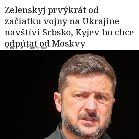
Zelenskyj prvýkrát od
začiatku vojny na Ukrajine
navštívi Srbsko, Kyjev ho chce
odpútať od Moskvy
06. 08. 2026 |
6 komentárov