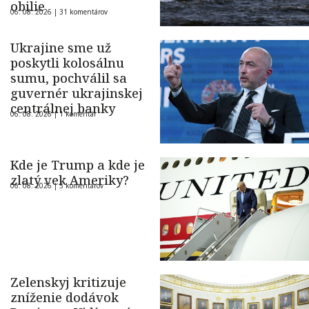
obilie
06. 08. 2026 |
31 komentárov
Ukrajine sme už
poskytli kolosálnu
sumu, pochválil sa
guvernér ukrajinskej
centrálnej banky
06. 08. 2026 |
1 komentár
Kde je Trump a kde je
zlatý vek Ameriky?
06. 08. 2026 |
5 komentárov
Zelenskyj kritizuje
zníženie dodávok