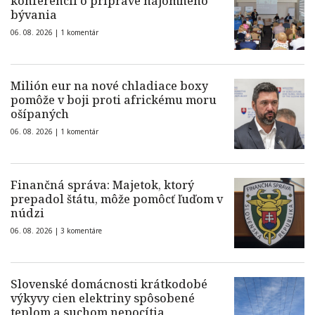
konferencií o príprave nájomného
bývania
06. 08. 2026 |
1 komentár
Milión eur na nové chladiace boxy
pomôže v boji proti africkému moru
ošípaných
06. 08. 2026 |
1 komentár
Finančná správa: Majetok, ktorý
prepadol štátu, môže pomôcť ľuďom v
núdzi
06. 08. 2026 |
3 komentáre
Slovenské domácnosti krátkodobé
výkyvy cien elektriny spôsobené
teplom a suchom nepocítia