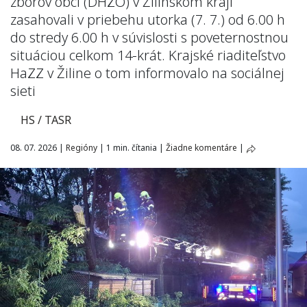
zborov obcí (DHZO) v Žilinskom kraji
zasahovali v priebehu utorka (7. 7.) od 6.00 h
do stredy 6.00 h v súvislosti s poveternostnou
situáciou celkom 14-krát. Krajské riaditeľstvo
HaZZ v Žiline o tom informovalo na sociálnej
sieti
HS / TASR
08. 07. 2026
|
Regióny
|
1 min. čítania
|
Žiadne komentáre
|