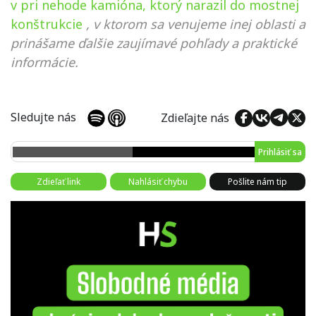
v pri nehode kamióna, ktorý narazil do mostnej
konštrukcie
, v ktorom sa venujeme inej oblasti a
prinášame ďalšie zaujímavé pohľady a praktické
informácie.
Sledujte nás
Zdieľajte nás
Prihlásiť sa
Zdieľať link
Nahlásiť chybu
Pošlite nám tip