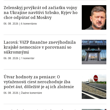
Zelenskyj prvýkrát od začiatku vojny
na Ukrajine navštívi Srbsko, Kyjev ho
chce odpútať od Moskvy
06. 08. 2026 |
6 komentárov
Lacová: VšZP finančne znevýhodnila
krajské nemocnice v porovnaní so
súkromnými
06. 08. 2026 |
1 komentár
Útvar hodnoty za peniaze: O
vyťaženosti ciest nerozhoduje iba
počet áut, dôležité je aj ich zloženie
06. 08. 2026 |
Žiadne komentáre