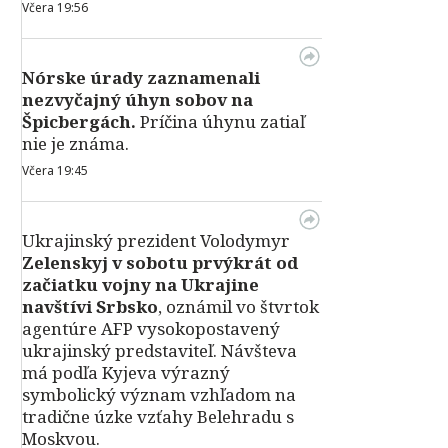
Včera 19:56
Nórske úrady zaznamenali
nezvyčajný úhyn sobov na
Špicbergách.
Príčina úhynu zatiaľ
nie je známa.
Včera 19:45
Ukrajinský prezident Volodymyr
Zelenskyj v sobotu prvýkrát od
začiatku vojny na Ukrajine
navštívi Srbsko
, oznámil vo štvrtok
agentúre AFP vysokopostavený
ukrajinský predstaviteľ. Návšteva
má podľa Kyjeva výrazný
symbolický význam vzhľadom na
tradične úzke vzťahy Belehradu s
Moskvou.