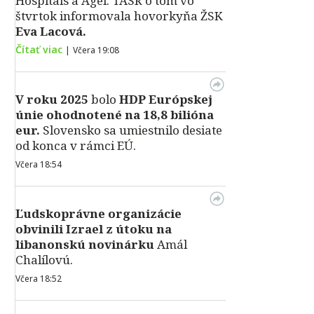
Hospitals a Agel. TASR o tom vo
štvrtok informovala hovorkyňa ŽSK
Eva Lacová.
Čítať viac
|
Včera 19:08
V roku 2025
bolo
HDP
Európskej
únie ohodnotené na 18,8 bilióna
eur.
Slovensko sa umiestnilo desiate
od konca v rámci EÚ.
Včera 18:54
Ľudskoprávne organizácie
obvinili Izrael z útoku na
libanonskú novinárku
Amál
Chalílovú.
Včera 18:52