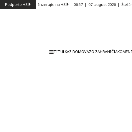
Podporte HS
Inzerujte na HS
06:57
|
07. august 2026
|
Štefá
TITULKA
Z DOMOVA
ZO ZAHRANIČIA
KOMEN