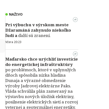
NAŽIVO
Pri výbuchu v
sýrskom meste
Džaramáná zahynulo niekoľko
ľudí a
ďalší sú zranení.
Včera 20:23
↻
Maďarsko chce urýchliť investície
do energetickej infraštruktúry
po problémoch, ktoré v uplynulých
dňoch spôsobila nízka hladina
Dunaja a výrazné obmedzenie
výroby Jadrovej elektrárne Paks.
Vláda schválila plán zameraný na
výstavbu nových úložísk elektriny,
posilnenie elektrických sietí a rozvoj
veternej a geotermálnej energetiky.