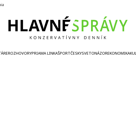
nia
TÁRE
ROZHOVORY
PRIAMA LINKA
ŠPORT
ČESKY
SVETONÁZOR
EKONOMIKA
KU