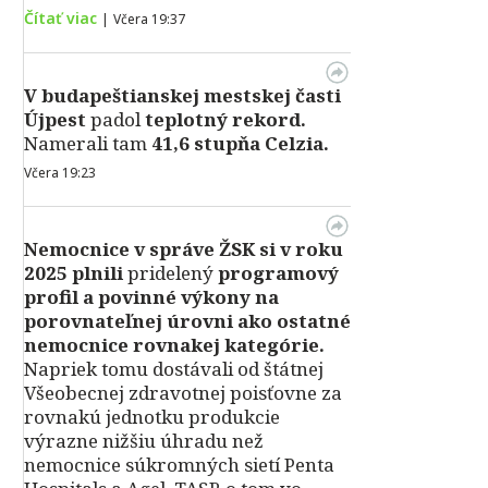
Čítať viac
|
Včera 19:37
V
budapeštianskej mestskej časti
Újpest
padol
teplotný rekord.
Namerali tam
41,6 stupňa Celzia.
Včera 19:23
Nemocnice v správe ŽSK si v roku
2025 plnili
pridelený
programový
profil a povinné výkony na
porovnateľnej úrovni ako ostatné
nemocnice rovnakej kategórie.
Napriek tomu dostávali od štátnej
Všeobecnej zdravotnej poisťovne za
rovnakú jednotku produkcie
výrazne nižšiu úhradu než
nemocnice súkromných sietí Penta