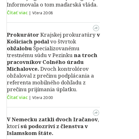
Informovala o tom maďarská vláda.
Čítať viac
|
Včera 20:08
Prokurátor
Krajskej prokuratúry
v
Košiciach podal
vo štvrtok
obžalobu
Špecializovanému
trestnému súdu v Pezinku
na troch
pracovníkov Colného úradu
Michalovce.
Dvoch kontrolórov
obžaloval z prečinu podplácania a
referenta mobilného dohľadu z
prečinu prijímania úplatku.
Čítať viac
|
Včera 20:00
V Nemecku zatkli dvoch Iračanov
,
ktorí
sú podozriví z členstva v
Islamskom štáte.