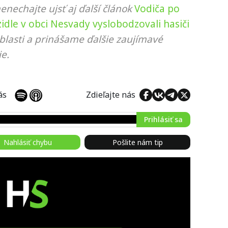
nenechajte ujsť aj ďalší článok
Vodiča po
dle v obci Nesvady vyslobodzovali hasiči
blasti a prinášame ďalšie zaujímavé
e.
 nás
Zdieľajte nás
Prihlásiť sa
Nahlásiť chybu
Pošlite nám tip