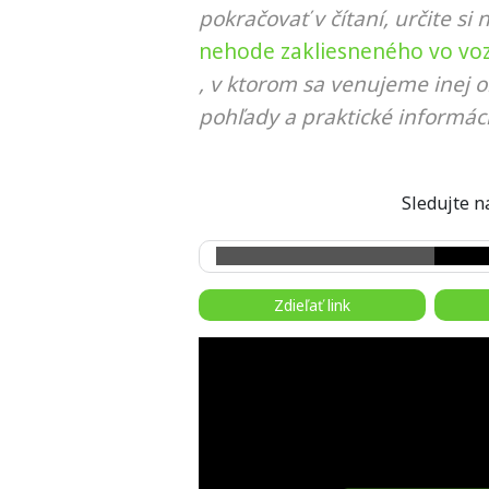
pokračovať v čítaní, určite si 
nehode zakliesneného vo vozi
, v ktorom sa venujeme inej o
pohľady a praktické informáci
Sledujte
Zdieľať link