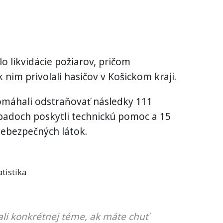
lo likvidácie požiarov, pričom
k nim privolali hasičov v Košickom kraji.
pomáhali odstraňovať následky 111
padoch poskytli technickú pomoc a 15
 nebezpečných látok.
atistika
li konkrétnej téme, ak máte chuť