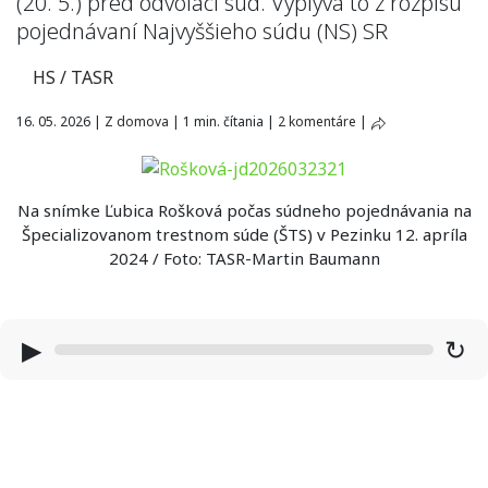
(20. 5.) pred odvolací súd. Vyplýva to z rozpisu
pojednávaní Najvyššieho súdu (NS) SR
HS / TASR
16. 05. 2026
|
Z domova
|
1 min. čítania
|
2 komentáre
|
Na snímke Ľubica Rošková počas súdneho pojednávania na
Špecializovanom trestnom súde (ŠTS) v Pezinku 12. apríla
2024 / Foto: TASR-Martin Baumann
▶
↻