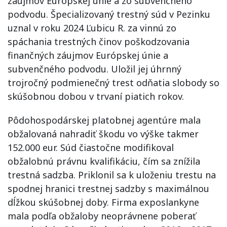
záujmov Európskej únie a zo subvenčného
podvodu. Špecializovaný trestný súd v Pezinku
uznal v roku 2024 Ľubicu R. za vinnú zo
spáchania trestných činov poškodzovania
finančných záujmov Európskej únie a
subvenčného podvodu. Uložil jej úhrnný
trojročný podmienečný trest odňatia slobody so
skúšobnou dobou v trvaní piatich rokov.
Pôdohospodárskej platobnej agentúre mala
obžalovaná nahradiť škodu vo výške takmer
152.000 eur. Súd čiastočne modifikoval
obžalobnú právnu kvalifikáciu, čím sa znížila
trestná sadzba. Priklonil sa k uloženiu trestu na
spodnej hranici trestnej sadzby s maximálnou
dĺžkou skúšobnej doby. Firma exposlankyne
mala podľa obžaloby neoprávnene poberať