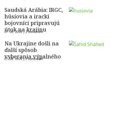
Saudská Arábia: IRGC,
húsíovia a irackí
bojovníci pripravujú
útok na krajinu
07. 08. 2026 |
2 komentáre
Na Ukrajine došli na
ďalší spôsob
vyberania výpalného
07. 08. 2026 |
2 komentáre