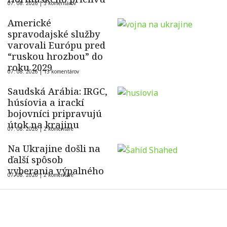
07. 08. 2026 |
5 komentárov
Americké
spravodajské služby
varovali Európu pred
“ruskou hrozbou” do
roku 2029
07. 08. 2026 |
13 komentárov
Saudská Arábia: IRGC,
húsíovia a irackí
bojovníci pripravujú
útok na krajinu
07. 08. 2026 |
2 komentáre
Na Ukrajine došli na
ďalší spôsob
vyberania výpalného
07. 08. 2026 |
2 komentáre