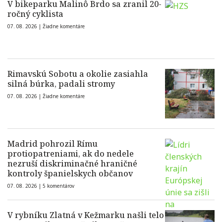
V bikeparku Malinô Brdo sa zranil 20-
ročný cyklista
07. 08. 2026 |
Žiadne komentáre
Rimavskú Sobotu a okolie zasiahla
silná búrka, padali stromy
07. 08. 2026 |
Žiadne komentáre
Madrid pohrozil Rímu
protiopatreniami, ak do nedele
nezruší diskriminačné hraničné
kontroly španielskych občanov
07. 08. 2026 |
5 komentárov
V rybníku Zlatná v Kežmarku našli telo