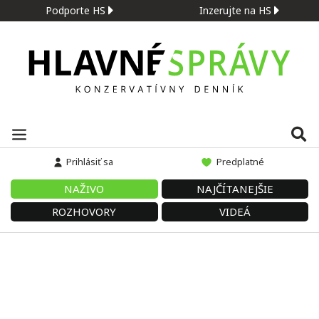
Podporte HS
Inzerujte na HS
Prihlásiť sa
Predplatné
NAŽIVO
NAJČÍTANEJŠIE
ROZHOVORY
VIDEÁ