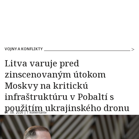
VOJNY A KONFLIKTY
Litva varuje pred
zinscenovaným útokom
Moskvy na kritickú
infraštruktúru v Pobaltí s
použitím ukrajinského dronu
07. 08. 2026 |
7 komentárov