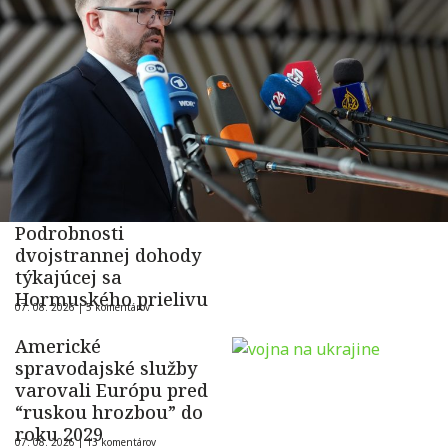
Podrobnosti
dvojstrannej dohody
týkajúcej sa
Hormuského prielivu
07. 08. 2026 |
5 komentárov
Americké
spravodajské služby
varovali Európu pred
“ruskou hrozbou” do
roku 2029
07. 08. 2026 |
13 komentárov