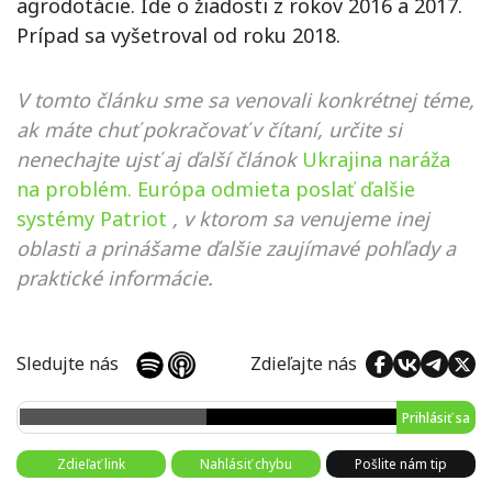
agrodotácie. Ide o žiadosti z rokov 2016 a 2017.
Prípad sa vyšetroval od roku 2018.
V tomto článku sme sa venovali konkrétnej téme,
ak máte chuť pokračovať v čítaní, určite si
nenechajte ujsť aj ďalší článok
Ukrajina naráža
na problém. Európa odmieta poslať ďalšie
systémy Patriot
, v ktorom sa venujeme inej
oblasti a prinášame ďalšie zaujímavé pohľady a
praktické informácie.
Sledujte nás
Zdieľajte nás
Prihlásiť sa
Zdieľať link
Nahlásiť chybu
Pošlite nám tip