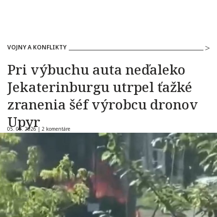
VOJNY A KONFLIKTY
Pri výbuchu auta neďaleko
Jekaterinburgu utrpel ťažké
zranenia šéf výrobcu dronov
Upyr
05. 08. 2026 |
2 komentáre