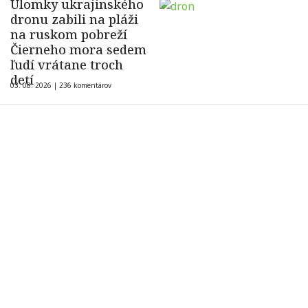
Úlomky ukrajinského
dronu zabili na pláži
na ruskom pobreží
Čierneho mora sedem
ľudí vrátane troch
detí
03. 08. 2026 |
236 komentárov