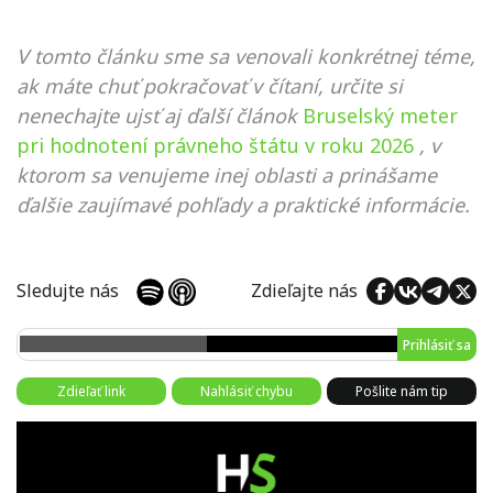
V tomto článku sme sa venovali konkrétnej téme,
ak máte chuť pokračovať v čítaní, určite si
nenechajte ujsť aj ďalší článok
Bruselský meter
pri hodnotení právneho štátu v roku 2026
, v
ktorom sa venujeme inej oblasti a prinášame
ďalšie zaujímavé pohľady a praktické informácie.
Sledujte nás
Zdieľajte nás
Prihlásiť sa
Zdieľať link
Nahlásiť chybu
Pošlite nám tip