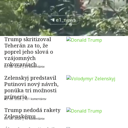
Trump skritizoval
Teherán za to, že
poprel jeho slová o
vzájomných
rokovaniach
03. 08. 2026 |
23 komentárov
Zelenskyj predstavil
Putinovi nový návrh,
ponúka tri možnosti
prímeria
03. 08. 2026 |
421 komentárov
Trump nedodá rakety
Zelenskému
03. 08. 2026 |
45 komentárov