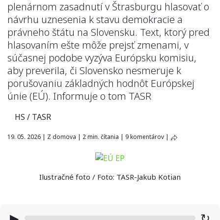
plenárnom zasadnutí v Štrasburgu hlasovať o
návrhu uznesenia k stavu demokracie a
právneho štátu na Slovensku. Text, ktorý pred
hlasovaním ešte môže prejsť zmenami, v
súčasnej podobe vyzýva Európsku komisiu,
aby preverila, či Slovensko nesmeruje k
porušovaniu základných hodnôt Európskej
únie (EÚ). Informuje o tom TASR
HS / TASR
19. 05. 2026
|
Z domova
|
2 min. čítania
|
9 komentárov
|
Ilustračné foto / Foto: TASR-Jakub Kotian
▶
↻