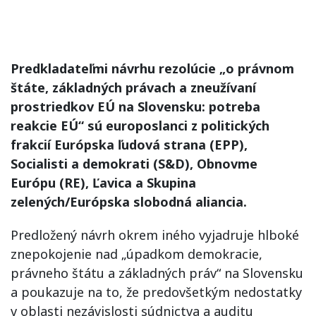
Predkladateľmi návrhu rezolúcie „o právnom
štáte, základných právach a zneužívaní
prostriedkov EÚ na Slovensku: potreba
reakcie EÚ“ sú europoslanci z politických
frakcií Európska ľudová strana (EPP),
Socialisti a demokrati (S&D), Obnovme
Európu (RE), Ľavica a Skupina
zelených/Európska slobodná aliancia.
Predložený návrh okrem iného vyjadruje hlboké
znepokojenie nad „úpadkom demokracie,
právneho štátu a základných práv“ na Slovensku
a poukazuje na to, že predovšetkým nedostatky
v oblasti nezávislosti súdnictva a auditu