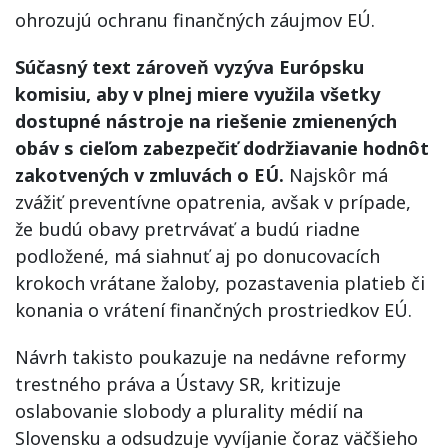
ohrozujú ochranu finančných záujmov EÚ.
Súčasný text zároveň vyzýva Európsku
komisiu, aby v plnej miere využila všetky
dostupné nástroje na riešenie zmienených
obáv s cieľom zabezpečiť dodržiavanie hodnôt
zakotvených v zmluvách o EÚ.
Najskôr má
zvážiť preventívne opatrenia, avšak v prípade,
že budú obavy pretrvávať a budú riadne
podložené, má siahnuť aj po donucovacích
krokoch vrátane žaloby, pozastavenia platieb či
konania o vrátení finančných prostriedkov EÚ.
Návrh takisto poukazuje na nedávne reformy
trestného práva a Ústavy SR, kritizuje
oslabovanie slobody a plurality médií na
Slovensku a odsudzuje vyvíjanie čoraz väčšieho