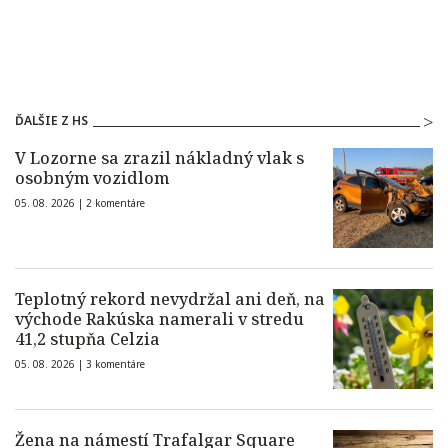
ĎALŠIE Z HS
V Lozorne sa zrazil nákladný vlak s
osobným vozidlom
05. 08. 2026 |
2 komentáre
Teplotný rekord nevydržal ani deň, na
východe Rakúska namerali v stredu
41,2 stupňa Celzia
05. 08. 2026 |
3 komentáre
Žena na námestí Trafalgar Square