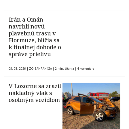
Irán a Omán
navrhli novú
plavebnú trasu v
Hormuze, blížia sa
k finálnej dohode o
správe prielivu
05. 08. 2026
|
ZO ZAHRANIČIA
|
2 min. čítania
|
4 komentáre
V Lozorne sa zrazil
nákladný vlak s
osobným vozidlom