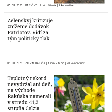
05. 08. 2026
|
REGIÓNY
|
1 min. čítania
|
2 komentáre
Zelenskyj kritizuje
zníženie dodávok
Patriotov. Vidí za
tým politický tlak
05. 08. 2026
|
ZO ZAHRANIČIA
|
1 min. čítania
|
20 komentárov
Teplotný rekord
nevydržal ani deň,
na východe
Rakúska namerali
v stredu 41,2
stupňa Celzia