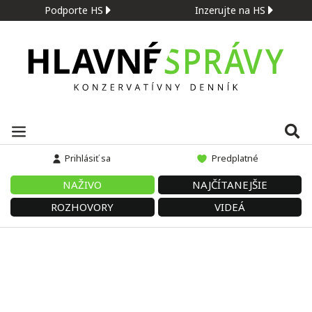
Podporte HS
Inzerujte na HS
Prihlásiť sa
Predplatné
NAŽIVO
NAJČÍTANEJŠIE
ROZHOVORY
VIDEÁ