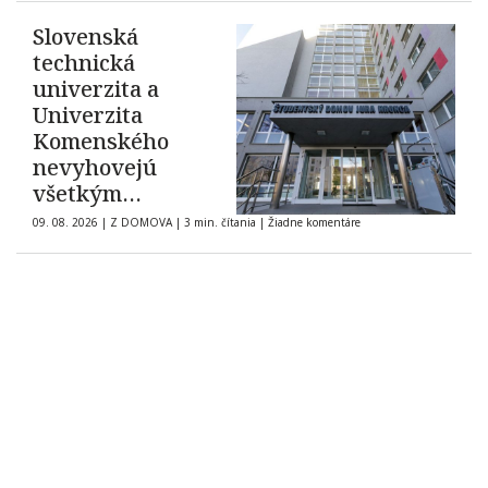
Slovenská
technická
univerzita a
Univerzita
Komenského
nevyhovejú
všetkým
žiadostiam o
09. 08. 2026
|
Z DOMOVA
|
3 min. čítania
|
Žiadne komentáre
ubytovanie na
internátoch