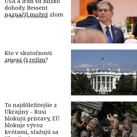
USA a Irán sú blízko
dohody. Bessent
naznačil možný zlom
07. 08. 2026 |
18 komentárov
Kto v skutočnosti
zmení čí režim?
07. 08. 2026 |
8 komentárov
To najdôležitejšie z
Ukrajiny – Rusi
blokujú prístavy, EÚ
blokuje vývoz
kvótami, sťažujú sa