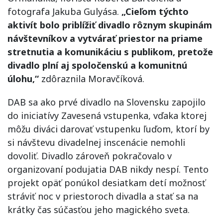
fotografa Jakuba Gulyása.
„Cieľom týchto
aktivít bolo priblížiť divadlo rôznym skupinám
návštevníkov a vytvárať priestor na priame
stretnutia a komunikáciu s publikom, pretože
divadlo plní aj spoločenskú a komunitnú
úlohu,“
zdôraznila Moravčíková.
DAB sa ako prvé divadlo na Slovensku zapojilo
do iniciatívy Zavesená vstupenka, vďaka ktorej
môžu diváci darovať vstupenku ľuďom, ktorí by
si návštevu divadelnej inscenácie nemohli
dovoliť. Divadlo zároveň pokračovalo v
organizovaní podujatia DAB nikdy nespí. Tento
projekt opäť ponúkol desiatkam detí možnosť
stráviť noc v priestoroch divadla a stať sa na
krátky čas súčasťou jeho magického sveta.