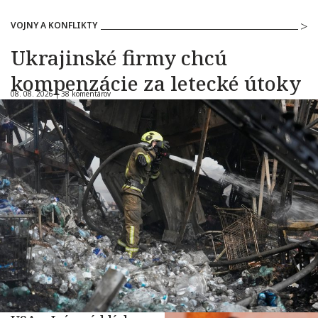
VOJNY A KONFLIKTY
Ukrajinské firmy chcú
kompenzácie za letecké útoky
08. 08. 2026 |
38 komentárov