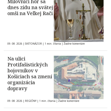
Milovníci hôr sa
dnes zídu na svätej
omši na Veľkej Rači
09. 08. 2026
|
SVETONÁZOR
|
1 min. čítania
|
Žiadne komentáre
Na ulici
Protifašistických
bojovníkov v
Košiciach sa zmení
organizácia
dopravy
09. 08. 2026
|
REGIÓNY
|
1 min. čítania
|
Žiadne komentáre