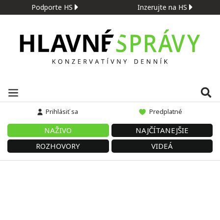
Podporte HS
Inzerujte na HS
Prihlásiť sa
Predplatné
NAŽIVO
NAJČÍTANEJŠIE
ROZHOVORY
VIDEÁ