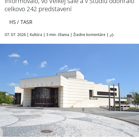
informovalo, vo Veľkej sále a v Štúdiu odohralo
celkovo 242 predstavení
HS / TASR
07. 07. 2026
|
Kultúra
|
3 min. čítania
|
Žiadne komentáre
|