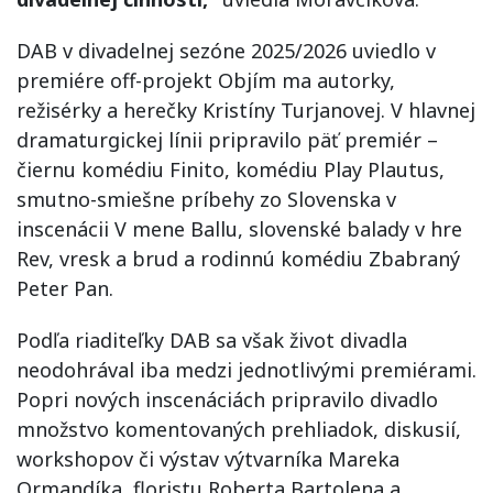
DAB v divadelnej sezóne 2025/2026 uviedlo v
premiére off-projekt Objím ma autorky,
režisérky a herečky Kristíny Turjanovej. V hlavnej
dramaturgickej línii pripravilo päť premiér –
čiernu komédiu Finito, komédiu Play Plautus,
smutno-smiešne príbehy zo Slovenska v
inscenácii V mene Ballu, slovenské balady v hre
Rev, vresk a brud a rodinnú komédiu Zbabraný
Peter Pan.
Podľa riaditeľky DAB sa však život divadla
neodohrával iba medzi jednotlivými premiérami.
Popri nových inscenáciách pripravilo divadlo
množstvo komentovaných prehliadok, diskusií,
workshopov či výstav výtvarníka Mareka
Ormandíka, floristu Roberta Bartolena a