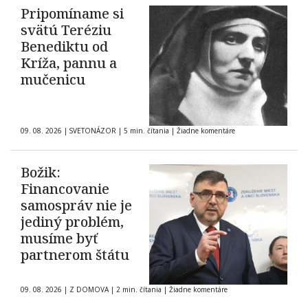
Pripomíname si
svätú Teréziu
Benediktu od
Kríža, pannu a
mučenicu
09. 08. 2026
|
SVETONÁZOR
|
5 min. čítania
|
Žiadne komentáre
Božik:
Financovanie
samospráv nie je
jediný problém,
musíme byť
partnerom štátu
09. 08. 2026
|
Z DOMOVA
|
2 min. čítania
|
Žiadne komentáre