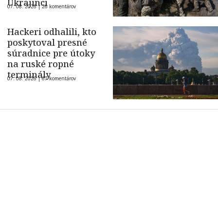
Ukrajinci
07. 08. 2026 |
26 komentárov
Hackeri odhalili, kto
poskytoval presné
súradnice pre útoky
na ruské ropné
terminály
07. 08. 2026 |
67 komentárov