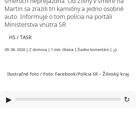
smeroch neprejazdná. Od Žiliny v smere na
Martin sa zrazili tri kamióny a jedno osobné
auto. Informuje o tom polícia na portáli
Ministerstva vnútra SR
HS / TASR
09. 06. 2026
|
Z domova
|
1 min. čítania
|
Žiadne komentáre
|
Ilustračné foto / Foto: Facebook/Polícia SR – Žilinský kraj
▶
↻