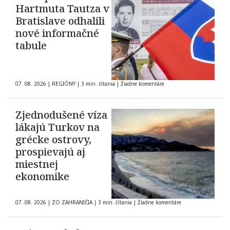
Hartmuta Tautza v
Bratislave odhalili
nové informačné
tabule
07. 08. 2026
|
REGIÓNY
|
3 min. čítania
|
Žiadne komentáre
Zjednodušené víza
lákajú Turkov na
grécke ostrovy,
prospievajú aj
miestnej
ekonomike
07. 08. 2026
|
ZO ZAHRANIČIA
|
3 min. čítania
|
Žiadne komentáre