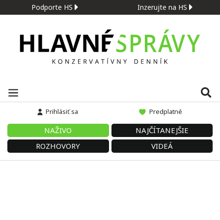
Podporte HS
Inzerujte na HS
Prihlásiť sa
Predplatné
NAŽIVO
NAJČÍTANEJŠIE
ROZHOVORY
VIDEÁ