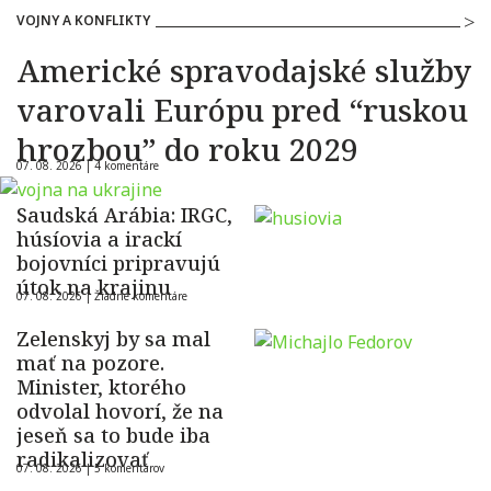
VOJNY A KONFLIKTY
Americké spravodajské služby
varovali Európu pred “ruskou
hrozbou” do roku 2029
07. 08. 2026 |
4 komentáre
Saudská Arábia: IRGC,
húsíovia a irackí
bojovníci pripravujú
útok na krajinu
07. 08. 2026 |
Žiadne komentáre
Zelenskyj by sa mal
mať na pozore.
Minister, ktorého
odvolal hovorí, že na
jeseň sa to bude iba
radikalizovať
07. 08. 2026 |
5 komentárov