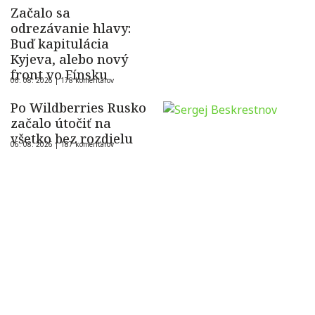
Začalo sa
odrezávanie hlavy:
Buď kapitulácia
Kyjeva, alebo nový
front vo Fínsku
06. 08. 2026 |
178 komentárov
Po Wildberries Rusko
začalo útočiť na
všetko bez rozdielu
06. 08. 2026 |
187 komentárov