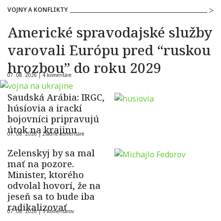
VOJNY A KONFLIKTY
Americké spravodajské služby
varovali Európu pred “ruskou
hrozbou” do roku 2029
07. 08. 2026 |
4 komentáre
Saudská Arábia: IRGC,
húsíovia a irackí
bojovníci pripravujú
útok na krajinu
07. 08. 2026 |
Žiadne komentáre
Zelenskyj by sa mal
mať na pozore.
Minister, ktorého
odvolal hovorí, že na
jeseň sa to bude iba
radikalizovať
07. 08. 2026 |
5 komentárov