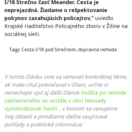
I/18 Strečno časť Meander. Cesta je
neprejazdná. Žiadame o rešpektovanie
pokynov zasahujúcich policajtov,“
uviedlo
Krajské riaditeľstvo Policajného zboru v Žiline na
sociálnej sieti.
Tagy:
Cesta I/18 pod Strečnom
,
dopravná nehoda
V tomto článku sme sa venovali konkrétnej téme,
ak máte chuť pokračovať v čítaní, určite si
nenechajte ujsť aj ďalší článok
Vodiča po nehode
zakliesneného vo vozidle v obci Nesvady
vyslobodzovali hasiči
, v ktorom sa venujeme
inej oblasti a prinášame ďalšie zaujímavé
pohľady a praktické informácie.