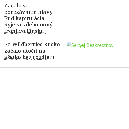
Začalo sa
odrezávanie hlavy:
Buď kapitulácia
Kyjeva, alebo nový
front vo Fínsku
06. 08. 2026 |
178 komentárov
Po Wildberries Rusko
začalo útočiť na
všetko bez rozdielu
06. 08. 2026 |
187 komentárov