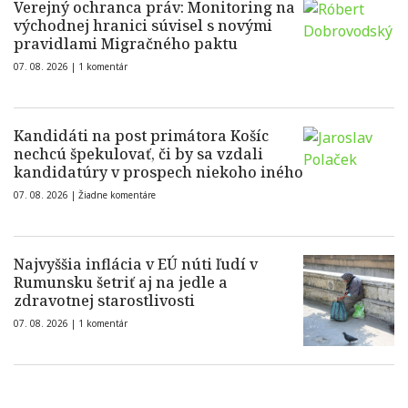
Verejný ochranca práv: Monitoring na
východnej hranici súvisel s novými
pravidlami Migračného paktu
07. 08. 2026 |
1 komentár
Kandidáti na post primátora Košíc
nechcú špekulovať, či by sa vzdali
kandidatúry v prospech niekoho iného
07. 08. 2026 |
Žiadne komentáre
Najvyššia inflácia v EÚ núti ľudí v
Rumunsku šetriť aj na jedle a
zdravotnej starostlivosti
07. 08. 2026 |
1 komentár