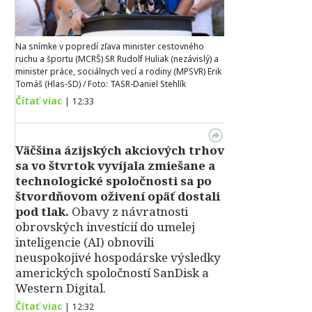
Na snímke v popredí zľava minister cestovného
ruchu a športu (MCRŠ) SR Rudolf Huliak (nezávislý) a
minister práce, sociálnych vecí a rodiny (MPSVR) Erik
Tomáš (Hlas-SD) / Foto: TASR-Daniel Stehlík
Čítať viac
|
12:33
Väčšina ázijských akciových trhov
sa vo štvrtok vyvíjala zmiešane a
technologické spoločnosti sa po
štvordňovom oživení opäť dostali
pod tlak.
Obavy z návratnosti
obrovských investícií do umelej
inteligencie (AI) obnovili
neuspokojivé hospodárske výsledky
amerických spoločností SanDisk a
Western Digital.
Čítať viac
|
12:32