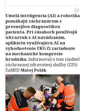
Umelá inteligencia (AI) a robotika
pomáhajú záchranárom s
presnejšou diagnostikou
pacienta. Pri zásahoch používajú
ultrazvuk s AI navádzaním,
aplikáciu využívajúcu AI na
vyhodnotenie EKG či zariadenie
na mechanické kompresie
hrudníka.
Informoval o tom riaditeľ
záchrannej zdravotnej služby (ZZS)
ZaMED
Matej Polák
.