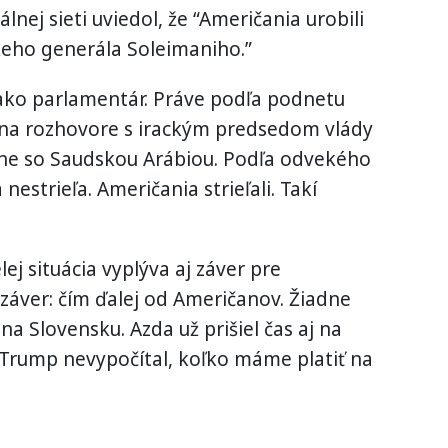
lnej sieti uviedol, že “Američania urobili
keho generála Soleimaniho.”
 ako parlamentár. Práve podľa podnetu
 na rozhovore s irackým predsedom vlády
ne so Saudskou Arábiou. Podľa odvekého
estrieľa. Američania strieľali. Takí
ej situácia vyplýva aj záver pre
 záver: čím ďalej od Američanov. Žiadne
a Slovensku. Azda už prišiel čas aj na
Trump nevypočítal, koľko máme platiť na