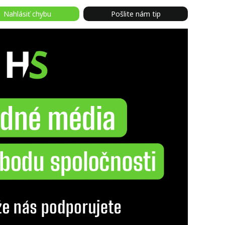
Nahlásiť chybu
Pošlite nám tip