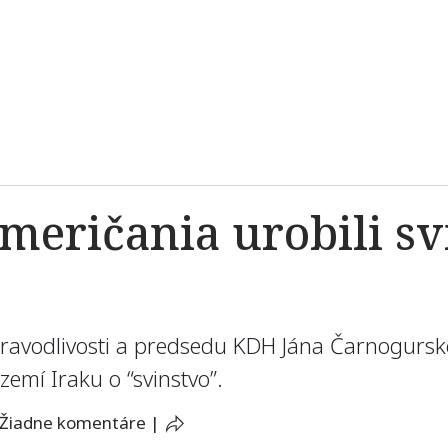
eričania urobili svi
pravodlivosti a predsedu KDH Jána Čarnogurské
emí Iraku o “svinstvo”.
Žiadne komentáre
|