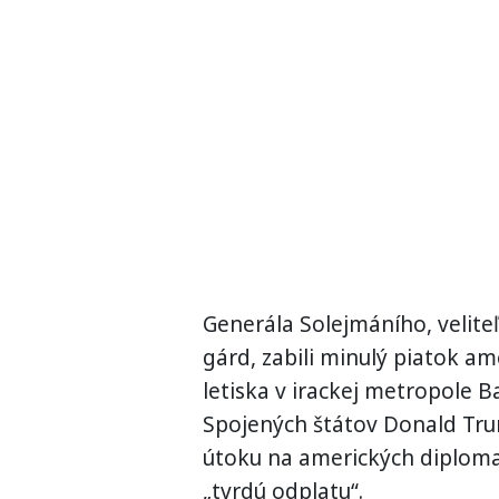
Generála Solejmáního, velite
gárd, zabili minulý piatok a
letiska v irackej metropole B
Spojených štátov Donald Trum
útoku na amerických diplomato
„tvrdú odplatu“.