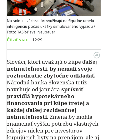
Na snímke záchranári využívajú na figuríne umelú
inteligenciu počas ukážky simulovaného výjazdu /
Foto: TASR-Pavel Neubauer
Čítať viac
|
12:29
Slováci, ktorí uvažujú o kúpe ďalšej
nehnuteľnosti, by nemali svoje
rozhodnutie zbytočne odkladať.
Národná banka Slovenska totiž
navrhuje od januára
sprísniť
pravidlá hypotekárneho
financovania pri kúpe tretej a
každej ďalšej rezidenčnej
nehnuteľnosti.
Zmena by mohla
znamenať vyššiu potrebu vlastných
zdrojov nielen pre investorov
kupujúcich byty na prenájom, ale aj