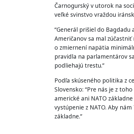
Čarnogurský v utorok na sociá
veľké svinstvo vraždou iráns
“Generál prišiel do Bagdadu
Američanov sa mal zúčastniť
o zmiernení napätia minimál
pravidla na parlamentárov sa n
podliehajú trestu.”
Podľa skúseného politika z cel
Slovensko: “Pre nás je z toho
americké ani NATO základne n
vystúpenie z NATO. Aby nám 
základne.”