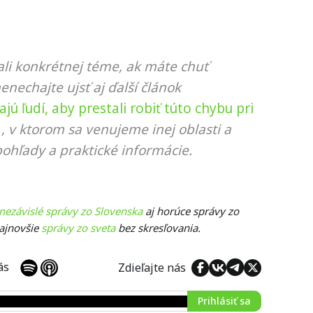
li konkrétnej téme, ak máte chuť
nenechajte ujsť aj ďalší článok
ú ľudí, aby prestali robiť túto chybu pri
, v ktorom sa venujeme inej oblasti a
ohľady a praktické informácie.
nezávislé správy zo Slovenska
aj horúce správy zo
najnovšie
správy zo sveta
bez skresľovania.
 nás
Zdieľajte nás
Prihlásiť sa