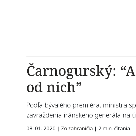
Čarnogurský: “Am
od nich”
Podľa bývalého premiéra, ministra s
zavraždenia iránskeho generála na úz
08. 01. 2020
|
Zo zahraničia
|
2 min. čítania
|