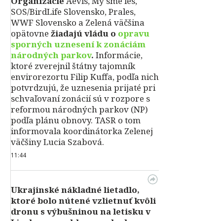
Organizácie
Aevis, My sme les,
SOS/BirdLife Slovensko, Prales,
WWF Slovensko a Zelená väčšina
opätovne
žiadajú vládu o
opravu
sporných uznesení k zonáciám
národných parkov
.
Informácie,
ktoré zverejnil štátny tajomník
envirorezortu Filip Kuffa, podľa nich
potvrdzujú, že uznesenia prijaté pri
schvaľovaní zonácií sú v rozpore s
reformou národných parkov (NP)
podľa plánu obnovy. TASR o tom
informovala koordinátorka Zelenej
väčšiny Lucia Szabová.
11:44
Ukrajinské nákladné lietadlo,
ktoré bolo nútené vzlietnuť kvôli
dronu s výbušninou na letisku v