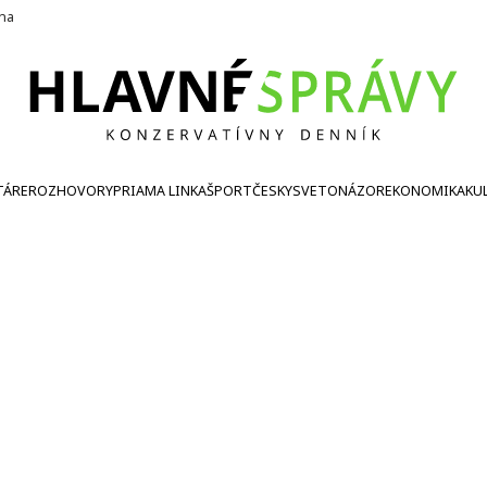
ína
TÁRE
ROZHOVORY
PRIAMA LINKA
ŠPORT
ČESKY
SVETONÁZOR
EKONOMIKA
KU