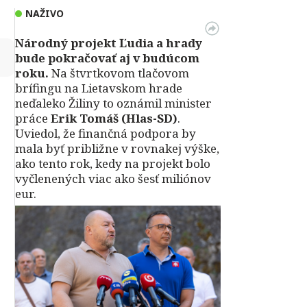
NAŽIVO
Národný projekt Ľudia a hrady
↻
bude pokračovať aj v budúcom
roku.
Na štvrtkovom tlačovom
brífingu na Lietavskom hrade
neďaleko Žiliny to oznámil minister
práce
Erik Tomáš (Hlas-SD)
.
Uviedol, že finančná podpora by
mala byť približne v rovnakej výške,
ako tento rok, kedy na projekt bolo
vyčlenených viac ako šesť miliónov
eur.