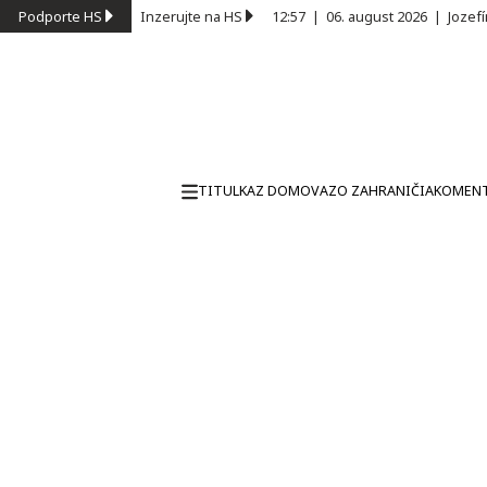
Podporte HS
Inzerujte na HS
12:57
|
06. august 2026
|
Jozef
TITULKA
Z DOMOVA
ZO ZAHRANIČIA
KOMEN