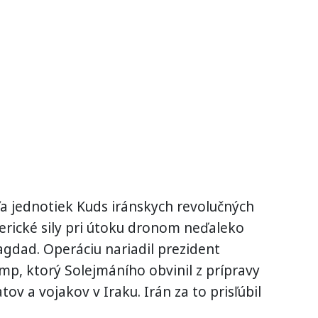
ľa jednotiek Kuds iránskych revolučných
merické sily pri útoku dronom neďaleko
agdad. Operáciu nariadil prezident
p, ktorý Solejmáního obvinil z prípravy
v a vojakov v Iraku. Irán za to prisľúbil