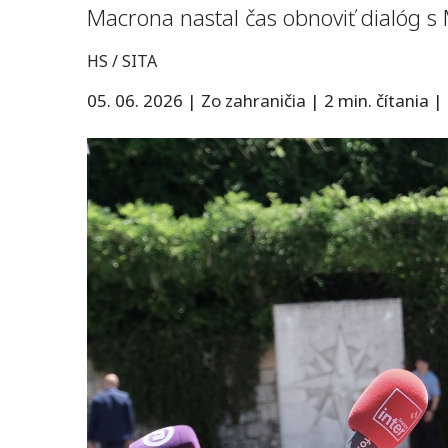
Macrona nastal čas obnoviť dialóg s
HS / SITA
05. 06. 2026
|
Zo zahraničia
|
2 min. čítania
|