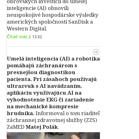
obrovských investícií do umelej
inteligencie (AI) obnovili
neuspokojivé hospodárske výsledky
amerických spoločností SanDisk a
Western Digital.
Čítať viac
|
12:32
Umelá inteligencia (AI) a robotika
pomáhajú záchranárom s
presnejšou diagnostikou
pacienta. Pri zásahoch používajú
ultrazvuk s AI navádzaním,
aplikáciu využívajúcu AI na
vyhodnotenie EKG či zariadenie
na mechanické kompresie
hrudníka.
Informoval o tom riaditeľ
záchrannej zdravotnej služby (ZZS)
ZaMED
Matej Polák
.