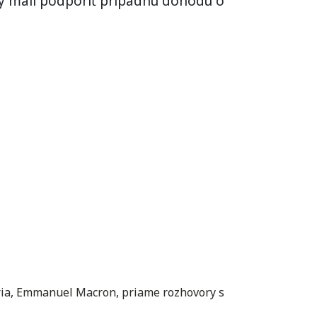
by mali podporiť prípadnú dohodu o
ia
,
Emmanuel Macron
,
priame rozhovory s