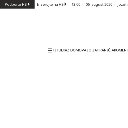
Podporte HS
Inzerujte na HS
13:00
|
06. august 2026
|
Jozef
TITULKA
Z DOMOVA
ZO ZAHRANIČIA
KOMEN