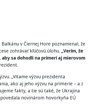
a Balkánu v Čiernej Hore poznamenal, že
ese zohrávať kľúčovú úlohu.
„Verím, že
, aby sa dohodli na prímerí aj mierovom
rezident.
ýzvu. „Vítame výzvu prezidenta
ia, ako aj jeho výzvu na prímerie – a z
ujeme fakty, a tie sú také, že Ukrajina
,“ povedala novinárom hovorkyňa EÚ