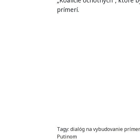
„Koalície ochotných“, ktoré 
prímerí.
Tagy:
dialóg na vybudovanie prímer
Putinom