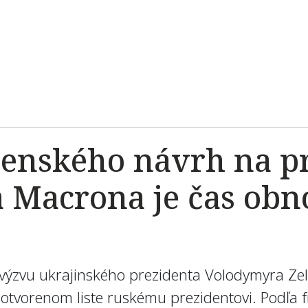
elenského návrh na 
 Macrona je čas obno
la výzvu ukrajinského prezidenta Volodymyra Z
 otvorenom liste ruskému prezidentovi. Podľ