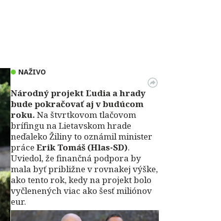
NAŽIVO
Národný projekt Ľudia a hrady
bude pokračovať aj v budúcom
roku.
Na štvrtkovom tlačovom
brífingu na Lietavskom hrade
neďaleko Žiliny to oznámil minister
práce
Erik Tomáš (Hlas-SD)
.
Uviedol, že finančná podpora by
mala byť približne v rovnakej výške,
ako tento rok, kedy na projekt bolo
vyčlenených viac ako šesť miliónov
eur.