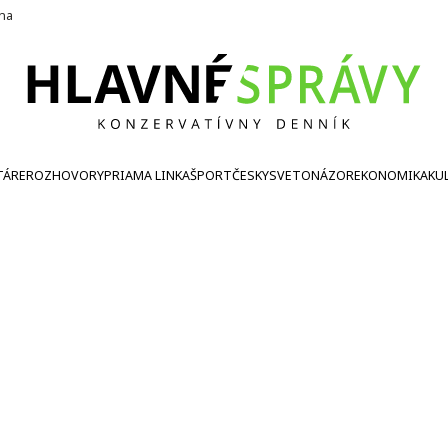
ína
TÁRE
ROZHOVORY
PRIAMA LINKA
ŠPORT
ČESKY
SVETONÁZOR
EKONOMIKA
KU