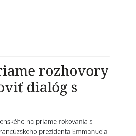
priame rozhovory
viť dialóg s
elenského na priame rokovania s
a francúzskeho prezidenta Emmanuela