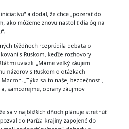
iniciatívu“ a dodal, že chce „pozerať do
om, ako môžeme znovu nastoliť dialóg na
“.
dných týždňoch rozprúdila debata o
okovaní s Ruskom, keďže rozhovory
tátmi uviazli. „Máme veľký záujem
enu názorov s Ruskom o otázkach
Macron. „Týka sa to našej bezpečnosti,
v a, samozrejme, obrany záujmov
že sa v najbližších dňoch plánuje stretnúť
 pozval do Paríža krajiny zapojené do