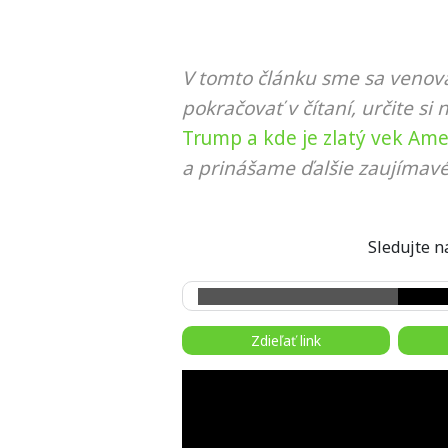
V tomto článku sme sa venova
pokračovať v čítaní, určite si 
Trump a kde je zlatý vek Ame
a prinášame ďalšie zaujímavé
Sledujte
Zdieľať link