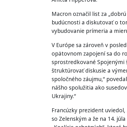
Macron označil list za „dobrú 
budúcnosti a diskutovať o t
vybudovanie prímeria a mieru
V Európe sa zároveň v posle
opätovnom zapojení sa do r
sprostredkované Spojenými š
štruktúrovať diskusie a vým
spoločného záujmu,“ povedal 
nášho spolužitia ako susedo
Ukrajiny.“
Francúzky prezident uviedol, 
so Zelenským a že na 14. júla