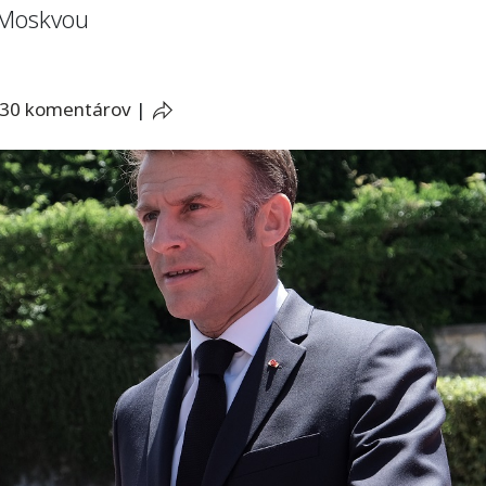
 Moskvou
30 komentárov
|