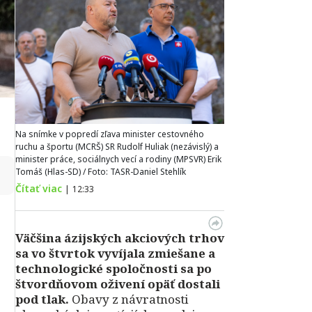
Na snímke v popredí zľava minister cestovného
ruchu a športu (MCRŠ) SR Rudolf Huliak (nezávislý) a
minister práce, sociálnych vecí a rodiny (MPSVR) Erik
↻
Tomáš (Hlas-SD) / Foto: TASR-Daniel Stehlík
Čítať viac
|
12:33
Väčšina ázijských akciových trhov
sa vo štvrtok vyvíjala zmiešane a
technologické spoločnosti sa po
štvordňovom oživení opäť dostali
pod tlak.
Obavy z návratnosti