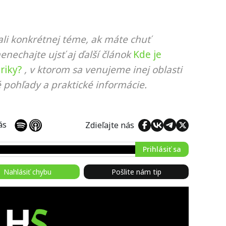
li konkrétnej téme, ak máte chuť
nenechajte ujsť aj ďalší článok
Kde je
riky?
, v ktorom sa venujeme inej oblasti
 pohľady a praktické informácie.
 nás
Zdieľajte nás
Prihlásiť sa
Nahlásiť chybu
Pošlite nám tip