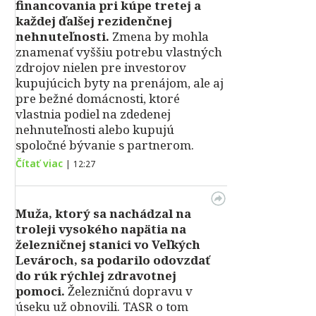
financovania pri kúpe tretej a
každej ďalšej rezidenčnej
nehnuteľnosti.
Zmena by mohla
znamenať vyššiu potrebu vlastných
zdrojov nielen pre investorov
kupujúcich byty na prenájom, ale aj
pre bežné domácnosti, ktoré
vlastnia podiel na zdedenej
nehnuteľnosti alebo kupujú
spoločné bývanie s partnerom.
Čítať viac
|
12:27
Muža, ktorý sa nachádzal na
troleji vysokého napätia na
železničnej stanici vo Veľkých
Levároch, sa podarilo odovzdať
do rúk rýchlej zdravotnej
pomoci.
Železničnú dopravu v
úseku už obnovili. TASR o tom