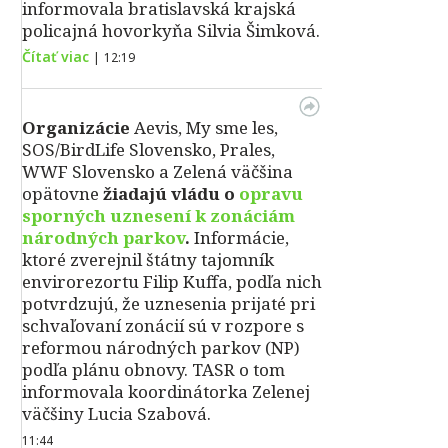
informovala bratislavská krajská
policajná hovorkyňa Silvia Šimková.
Čítať viac
|
12:19
Organizácie
Aevis, My sme les,
SOS/BirdLife Slovensko, Prales,
WWF Slovensko a Zelená väčšina
opätovne
žiadajú vládu o
opravu
sporných uznesení k zonáciám
národných parkov
.
Informácie,
ktoré zverejnil štátny tajomník
envirorezortu Filip Kuffa, podľa nich
potvrdzujú, že uznesenia prijaté pri
schvaľovaní zonácií sú v rozpore s
reformou národných parkov (NP)
podľa plánu obnovy. TASR o tom
informovala koordinátorka Zelenej
väčšiny Lucia Szabová.
11:44