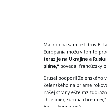
Macron na samite lídrov EÚ 
Európania môžu v tomto proc
teraz je na Ukrajine a Rusku
pláne,“
povedal francúzsky p
Brusel podporil Zelenského v
Zelenského na priame rokovan
našej strany ešte raz zdôrazň
chce mier, Európa chce mier
Anitta Hipperová.