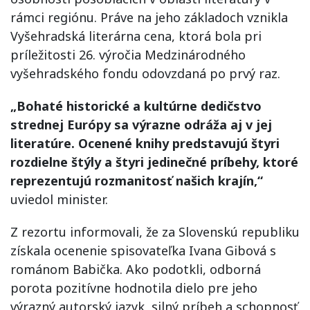
rámci regiónu. Práve na jeho základoch vznikla
Vyšehradská literárna cena, ktorá bola pri
príležitosti 26. výročia Medzinárodného
vyšehradského fondu odovzdaná po prvý raz.
„Bohaté historické a kultúrne dedičstvo
strednej Európy sa výrazne odráža aj v jej
literatúre. Ocenené knihy predstavujú štyri
rozdielne štýly a štyri jedinečné príbehy, ktoré
reprezentujú rozmanitosť našich krajín,“
uviedol minister.
Z rezortu informovali, že za Slovenskú republiku
získala ocenenie spisovateľka Ivana Gibová s
románom Babička. Ako podotkli, odborná
porota pozitívne hodnotila dielo pre jeho
výrazný autorský jazyk, silný príbeh a schopnosť