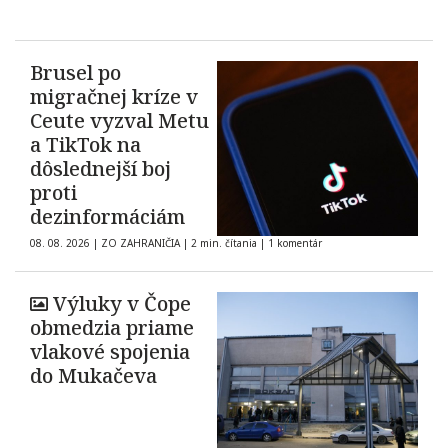
Brusel po
migračnej kríze v
Ceute vyzval Metu
a TikTok na
dôslednejší boj
proti
dezinformáciám
08. 08. 2026
|
ZO ZAHRANIČIA
|
2 min. čítania
|
1 komentár
Výluky v Čope
obmedzia priame
vlakové spojenia
do Mukačeva