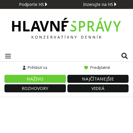
Podporte HS
Inzerujte na HS
Prihlásiť sa
Predplatné
NAŽIVO
NAJČÍTANEJŠIE
ROZHOVORY
VIDEÁ