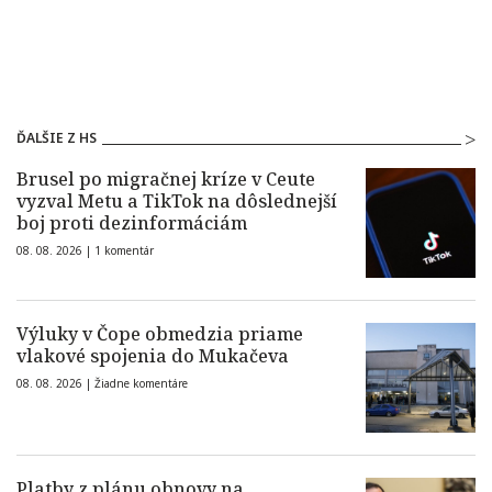
ĎALŠIE Z HS
Brusel po migračnej kríze v Ceute
vyzval Metu a TikTok na dôslednejší
boj proti dezinformáciám
08. 08. 2026 |
1 komentár
Výluky v Čope obmedzia priame
vlakové spojenia do Mukačeva
08. 08. 2026 |
Žiadne komentáre
Platby z plánu obnovy na