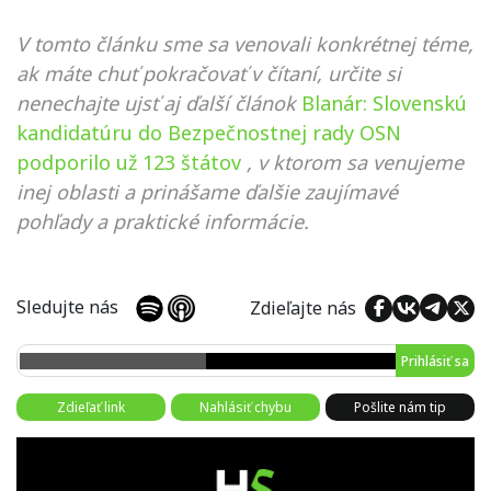
V tomto článku sme sa venovali konkrétnej téme,
ak máte chuť pokračovať v čítaní, určite si
nenechajte ujsť aj ďalší článok
Blanár: Slovenskú
kandidatúru do Bezpečnostnej rady OSN
podporilo už 123 štátov
, v ktorom sa venujeme
inej oblasti a prinášame ďalšie zaujímavé
pohľady a praktické informácie.
Sledujte nás
Zdieľajte nás
Prihlásiť sa
Zdieľať link
Nahlásiť chybu
Pošlite nám tip