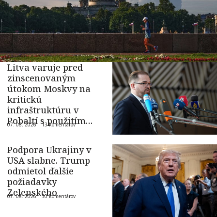
Litva varuje pred
zinscenovaným
útokom Moskvy na
kritickú
infraštruktúru v
Pobaltí s použitím
07. 08. 2026 |
13 komentárov
ukrajinského dronu
Podpora Ukrajiny v
USA slabne. Trump
odmietol ďalšie
požiadavky
Zelenského
07. 08. 2026 |
50 komentárov