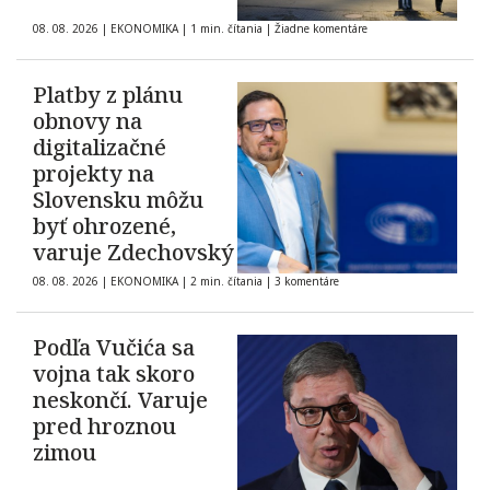
08. 08. 2026
|
EKONOMIKA
|
1 min. čítania
|
Žiadne komentáre
Platby z plánu
obnovy na
digitalizačné
projekty na
Slovensku môžu
byť ohrozené,
varuje Zdechovský
08. 08. 2026
|
EKONOMIKA
|
2 min. čítania
|
3 komentáre
Podľa Vučića sa
vojna tak skoro
neskončí. Varuje
pred hroznou
zimou