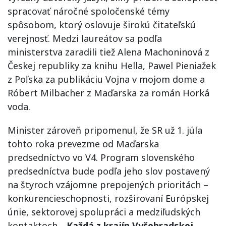
spracovať náročné spoločenské témy
spôsobom, ktorý oslovuje širokú čitateľskú
verejnosť. Medzi laureátov sa podľa
ministerstva zaradili tiež Alena Machoninová z
Českej republiky za knihu Hella, Pawel Pieniažek
z Poľska za publikáciu Vojna v mojom dome a
Róbert Milbacher z Maďarska za román Horká
voda.
Minister zároveň pripomenul, že SR už 1. júla
tohto roka prevezme od Maďarska
predsedníctvo vo V4. Program slovenského
predsedníctva bude podľa jeho slov postavený
na štyroch vzájomne prepojených prioritách –
konkurencieschopnosti, rozširovaní Európskej
únie, sektorovej spolupráci a medziľudských
kontaktoch.
„Každá z krajín Vyšehradskej