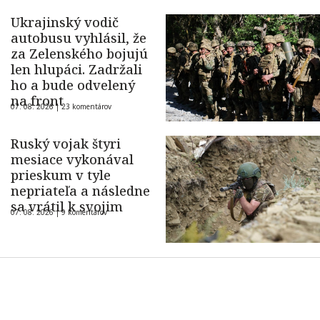
Ukrajinský vodič
autobusu vyhlásil, že
za Zelenského bojujú
len hlupáci. Zadržali
ho a bude odvelený
na front
07. 08. 2026 |
23 komentárov
Ruský vojak štyri
mesiace vykonával
prieskum v tyle
nepriateľa a následne
sa vrátil k svojim
07. 08. 2026 |
9 komentárov