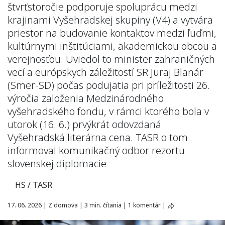
štvrťstoročie podporuje spoluprácu medzi
krajinami Vyšehradskej skupiny (V4) a vytvára
priestor na budovanie kontaktov medzi ľuďmi,
kultúrnymi inštitúciami, akademickou obcou a
verejnosťou. Uviedol to minister zahraničných
vecí a európskych záležitostí SR Juraj Blanár
(Smer-SD) počas podujatia pri príležitosti 26.
výročia založenia Medzinárodného
vyšehradského fondu, v rámci ktorého bola v
utorok (16. 6.) prvýkrát odovzdaná
Vyšehradská literárna cena. TASR o tom
informoval komunikačný odbor rezortu
slovenskej diplomacie
HS / TASR
17. 06. 2026
|
Z domova
|
3 min. čítania
|
1 komentár
|