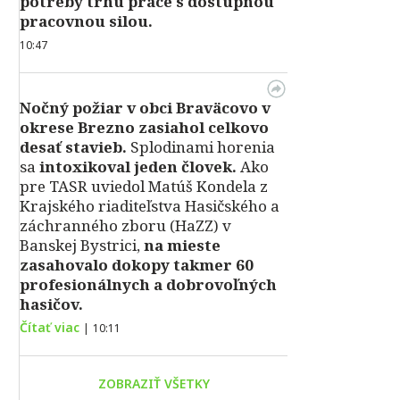
potreby trhu práce s dostupnou
pracovnou silou.
10:47
Nočný požiar v obci Braväcovo v
okrese Brezno zasiahol celkovo
desať stavieb.
Splodinami horenia
sa
intoxikoval jeden človek.
Ako
pre TASR uviedol Matúš Kondela z
Krajského riaditeľstva Hasičského a
záchranného zboru (HaZZ) v
Banskej Bystrici,
na mieste
zasahovalo dokopy takmer 60
profesionálnych a dobrovoľných
hasičov.
Čítať viac
|
10:11
ZOBRAZIŤ VŠETKY