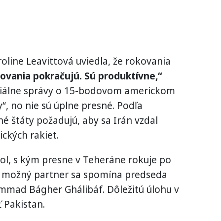
line Leavittová uviedla, že rokovania
ovania pokračujú. Sú produktívne,“
mediálne správy o 15-bodovom americkom
“, no nie sú úplne presné. Podľa
é štáty požadujú, aby sa Irán vzdal
ckých rakiet.
l, s kým presne v Teheráne rokuje po
ko možný partner sa spomína predseda
mad Bágher Ghálibáf. Dôležitú úlohu v
 Pakistan.