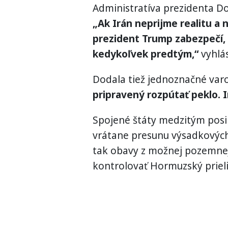
Administratíva prezidenta Do
„Ak Irán neprijme realitu a 
prezident Trump zabezpečí, 
kedykoľvek predtým,“
vyhlás
Dodala tiež jednoznačné var
pripravený rozpútať peklo. I
Spojené štáty medzitým posi
vrátane presunu výsadkových
tak obavy z možnej pozemnej 
kontrolovať Hormuzský prieli