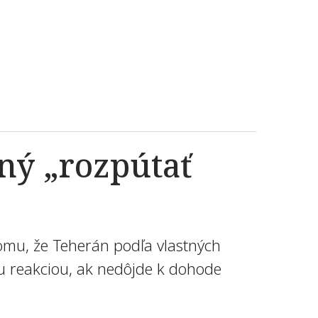
ný „rozpútať
omu, že Teherán podľa vlastných
u reakciou, ak nedôjde k dohode