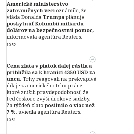
Americké ministerstvo
zahraničných vecí
oznámilo, že
vláda Donalda
Trumpa
plánuje
poskytnúť Kolumbii miliardu
dolárov na bezpečnostnú pomoc,
informovala agentúra Reuters.
10:52
Cena zlata v piatok ďalej rástla a
priblížila sa k hranici 4350 USD za
uncu.
Trhy reagovali na prekvapivé
údaje z amerického trhu práce,
ktoré znížili pravdepodobnosť, že
Fed čoskoro zvýši úrokové sadzby.
Za týždeň zlato
posilnilo o viac než
7 %,
uviedla agentúra Reuters.
10:51