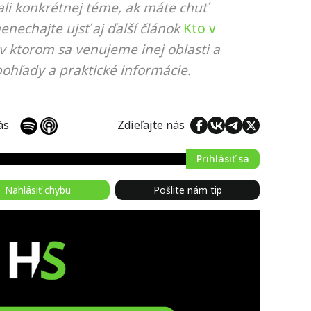
li konkrétnej téme, ak máte chuť
nenechajte ujsť aj ďalší článok
Kto v
 v ktorom sa venujeme inej oblasti a
ohľady a praktické informácie.
 nás
Zdieľajte nás
Prihlásiť sa
Nahlásiť chybu
Pošlite nám tip