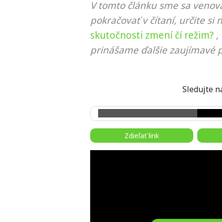
V tomto článku sme sa venova
pokračovať v čítaní, určite si 
skutočnosti zmení čí režim?
,
prinášame ďalšie zaujímavé p
Sledujte
Zdieľať link