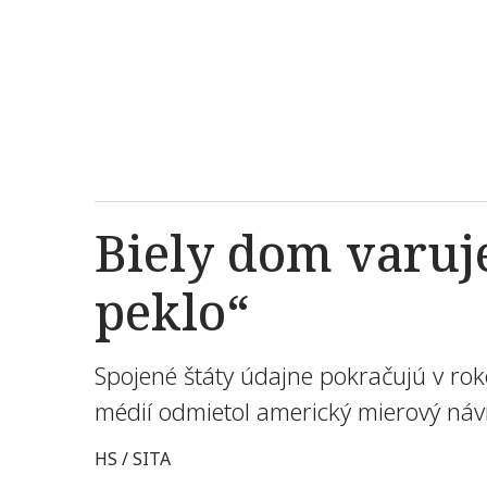
Biely dom varuj
peklo“
Spojené štáty údajne pokračujú v ro
médií odmietol americký mierový náv
HS / SITA