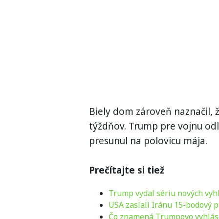
Biely dom zároveň naznačil, ž
týždňov. Trump pre vojnu odl
presunul na polovicu mája.
Prečítajte si tiež
Trump vydal sériu nových vyhl
USA zaslali Iránu 15-bodový 
Čo znamená Trumpovo vyhlásen