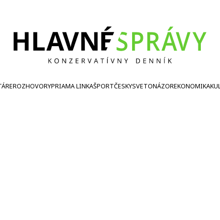
TÁRE
ROZHOVORY
PRIAMA LINKA
ŠPORT
ČESKY
SVETONÁZOR
EKONOMIKA
KU