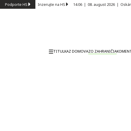
Podporte HS
Inzerujte na HS
14:06
|
08. august 2026
|
Oskár
TITULKA
Z DOMOVA
ZO ZAHRANIČIA
KOMEN