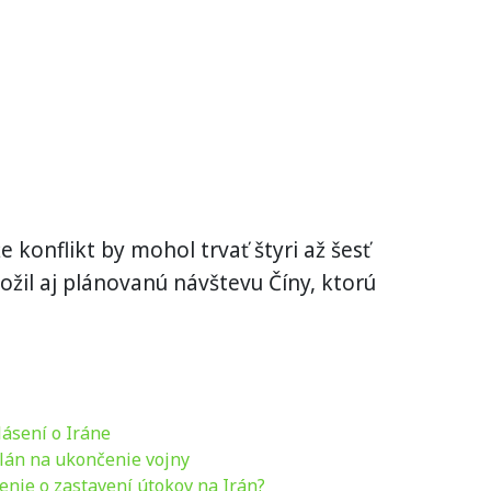
e konflikt by mohol trvať štyri až šesť
ožil aj plánovanú návštevu Číny, ktorú
ásení o Iráne
plán na ukončenie vojny
ie o zastavení útokov na Irán?