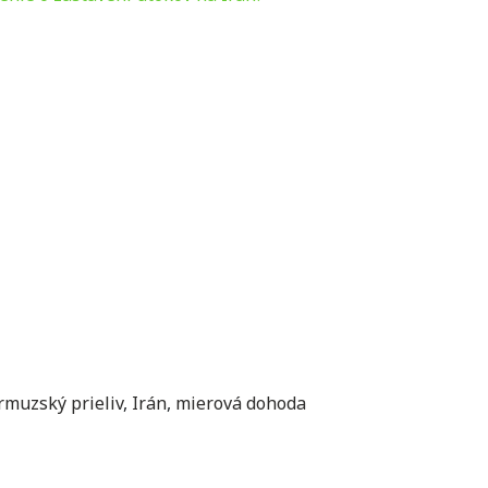
rmuzský prieliv
,
Irán
,
mierová dohoda