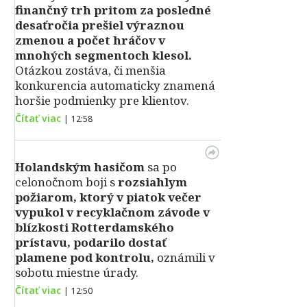
finančný trh pritom za posledné
desaťročia prešiel výraznou
zmenou a počet hráčov v
mnohých segmentoch klesol.
Otázkou zostáva, či menšia
konkurencia automaticky znamená
horšie podmienky pre klientov.
Čítať viac
|
12:58
Holandským hasičom
sa po
celonočnom boji s
rozsiahlym
požiarom, ktorý v piatok večer
vypukol v recyklačnom závode v
blízkosti Rotterdamského
prístavu, podarilo dostať
plamene pod kontrolu,
oznámili v
sobotu miestne úrady.
Čítať viac
|
12:50