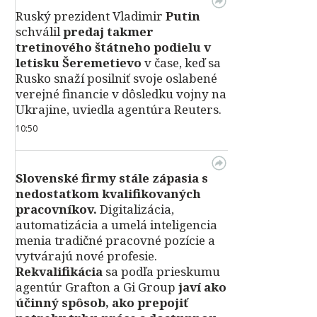
Ruský prezident Vladimir
Putin
schválil
predaj takmer
tretinového štátneho podielu v
letisku Šeremetievo
v čase, keď sa
Rusko snaží posilniť svoje oslabené
verejné financie v dôsledku vojny na
Ukrajine, uviedla agentúra Reuters.
10:50
Slovenské firmy stále zápasia s
nedostatkom kvalifikovaných
pracovníkov.
Digitalizácia,
automatizácia a umelá inteligencia
menia tradičné pracovné pozície a
vytvárajú nové profesie.
Rekvalifikácia
sa podľa prieskumu
agentúr Grafton a Gi Group
javí ako
účinný spôsob, ako prepojiť