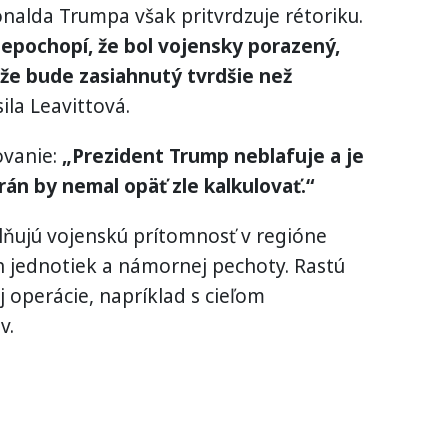
nalda Trumpa však pritvrdzuje rétoriku.
nepochopí, že bol vojensky porazený,
že bude zasiahnutý tvrdšie než
ila Leavittová.
ovanie:
„Prezident Trump neblafuje a je
rán by nemal opäť zle kalkulovať.“
lňujú vojenskú prítomnosť v regióne
 jednotiek a námornej pechoty. Rastú
operácie, napríklad s cieľom
v.