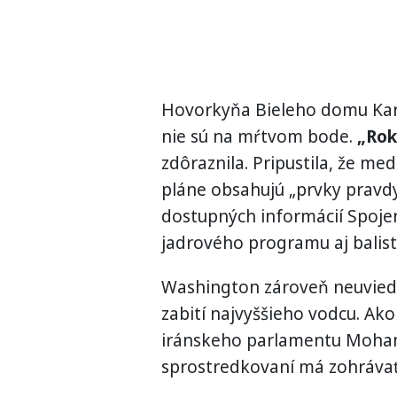
Hovorkyňa Bieleho domu Karo
nie sú na mŕtvom bode.
„Rok
zdôraznila. Pripustila, že 
pláne obsahujú „prvky pravdy
dostupných informácií Spojen
jadrového programu aj balisti
Washington zároveň neuviedo
zabití najvyššieho vodcu. A
iránskeho parlamentu Moham
sprostredkovaní má zohrávať