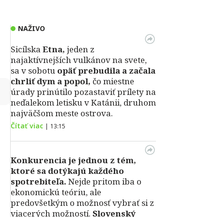
NAŽIVO
Sicílska
Etna,
jeden z
najaktívnejších vulkánov na svete,
sa v sobotu
opäť prebudila a začala
chrliť dym a popol,
čo miestne
↻
úrady prinútilo pozastaviť prílety na
neďalekom letisku v Katánii, druhom
najväčšom meste ostrova.
Čítať viac
|
13:15
Konkurencia je jednou z tém,
ktoré sa dotýkajú každého
spotrebiteľa.
Nejde pritom iba o
ekonomickú teóriu, ale
predovšetkým o možnosť vybrať si z
viacerých možností.
Slovenský