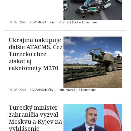
09. 08. 2026
|
Z DOMOVA
|
2 min. čítania
|
Žiadne komentáre
Ukrajina nakupuje
ďalšie ATACMS. Cez
Turecko chce
získať aj
raketomety M270
09. 08. 2026
|
ZO ZAHRANIČIA
|
1 min. čítania
|
4 komentáre
Turecký minister
zahraničia vyzval
Moskvu a Kyjev na
vyhlásenie