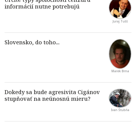
Juraj Tušš
Marek Brna
Ivan Štubňa