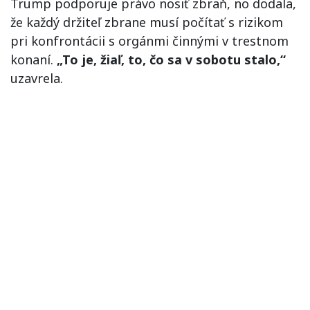
Trump podporuje právo nosiť zbraň, no dodala,
že každý držiteľ zbrane musí počítať s rizikom
pri konfrontácii s orgánmi činnými v trestnom
konaní.
„To je, žiaľ, to, čo sa v sobotu stalo,“
uzavrela.