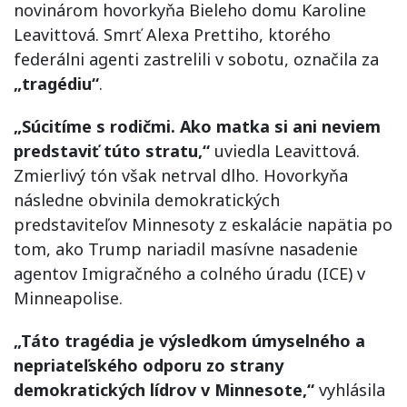
novinárom hovorkyňa Bieleho domu Karoline
Leavittová. Smrť Alexa Prettiho, ktorého
federálni agenti zastrelili v sobotu, označila za
„tragédiu“
.
„Súcitíme s rodičmi. Ako matka si ani neviem
predstaviť túto stratu,“
uviedla Leavittová.
Zmierlivý tón však netrval dlho. Hovorkyňa
následne obvinila demokratických
predstaviteľov Minnesoty z eskalácie napätia po
tom, ako Trump nariadil masívne nasadenie
agentov Imigračného a colného úradu (ICE) v
Minneapolise.
„Táto tragédia je výsledkom úmyselného a
nepriateľského odporu zo strany
demokratických lídrov v Minnesote,“
vyhlásila