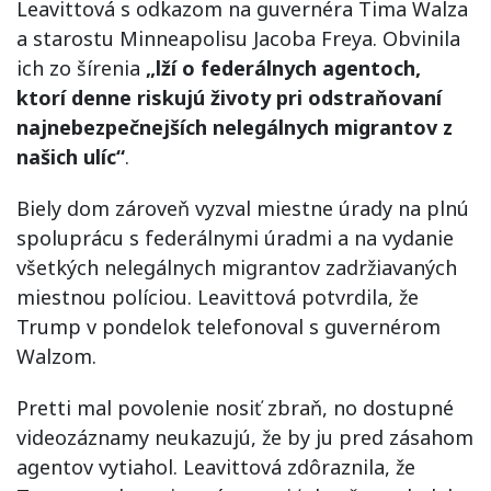
Leavittová s odkazom na guvernéra Tima Walza
a starostu Minneapolisu Jacoba Freya. Obvinila
ich zo šírenia
„lží o federálnych agentoch,
ktorí denne riskujú životy pri odstraňovaní
najnebezpečnejších nelegálnych migrantov z
našich ulíc“
.
Biely dom zároveň vyzval miestne úrady na plnú
spoluprácu s federálnymi úradmi a na vydanie
všetkých nelegálnych migrantov zadržiavaných
miestnou políciou. Leavittová potvrdila, že
Trump v pondelok telefonoval s guvernérom
Walzom.
Pretti mal povolenie nosiť zbraň, no dostupné
videozáznamy neukazujú, že by ju pred zásahom
agentov vytiahol. Leavittová zdôraznila, že