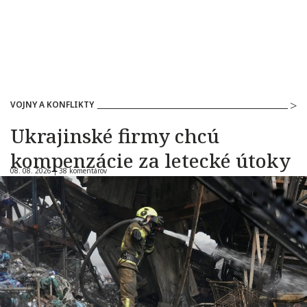
VOJNY A KONFLIKTY
Ukrajinské firmy chcú
kompenzácie za letecké útoky
08. 08. 2026 |
38 komentárov