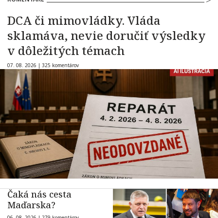
DCA či mimovládky. Vláda
sklamáva, nevie doručiť výsledky
v dôležitých témach
07. 08. 2026 |
325 komentárov
Čaká nás cesta
Maďarska?
06. 08. 2026 |
279 komentárov