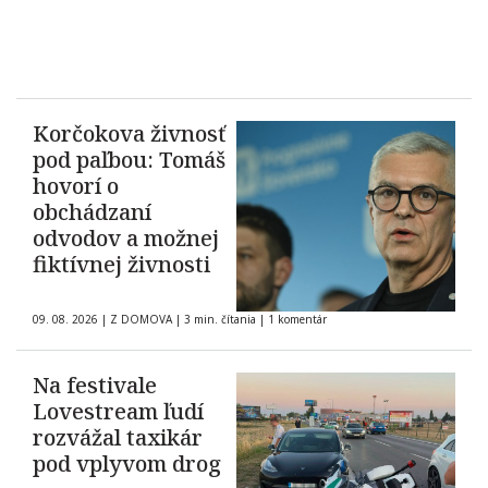
Korčokova živnosť
pod paľbou: Tomáš
hovorí o
obchádzaní
odvodov a možnej
fiktívnej živnosti
09. 08. 2026
|
Z DOMOVA
|
3 min. čítania
|
1 komentár
Na festivale
Lovestream ľudí
rozvážal taxikár
pod vplyvom drog