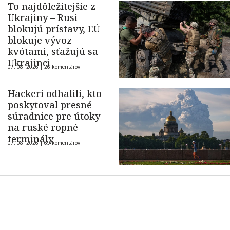
To najdôležitejšie z
Ukrajiny – Rusi
blokujú prístavy, EÚ
blokuje vývoz
kvótami, sťažujú sa
Ukrajinci
07. 08. 2026 |
26 komentárov
Hackeri odhalili, kto
poskytoval presné
súradnice pre útoky
na ruské ropné
terminály
07. 08. 2026 |
69 komentárov