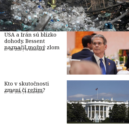
USA a Irán sú blízko
dohody. Bessent
naznačil možný zlom
07. 08. 2026 |
18 komentárov
Kto v skutočnosti
zmení čí režim?
07. 08. 2026 |
8 komentárov