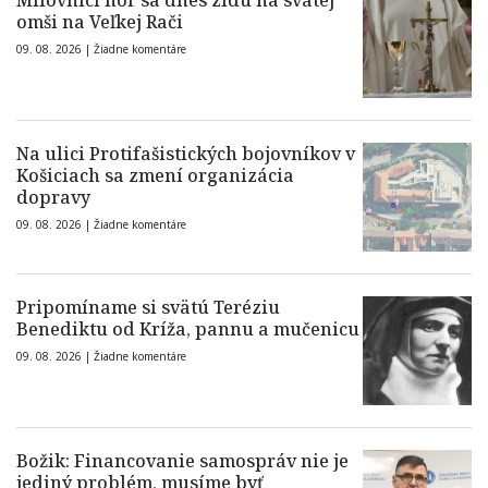
Milovníci hôr sa dnes zídu na svätej
omši na Veľkej Rači
09. 08. 2026 |
Žiadne komentáre
Na ulici Protifašistických bojovníkov v
Košiciach sa zmení organizácia
dopravy
09. 08. 2026 |
Žiadne komentáre
Pripomíname si svätú Teréziu
Benediktu od Kríža, pannu a mučenicu
09. 08. 2026 |
Žiadne komentáre
Božik: Financovanie samospráv nie je
jediný problém, musíme byť