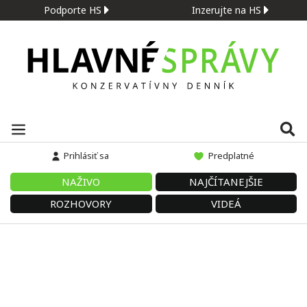
Podporte HS
Inzerujte na HS
Prihlásiť sa
Predplatné
NAŽIVO
NAJČÍTANEJŠIE
ROZHOVORY
VIDEÁ