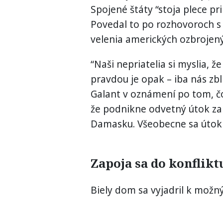
Spojené štáty “stoja plece pri
Povedal to po rozhovoroch s
velenia amerických ozbrojený
“Naši nepriatelia si myslia, ž
pravdou je opak – iba nás zbli
Galant v oznámení po tom, čo
že podnikne odvetný útok za 
Damasku. Všeobecne sa útok n
Zapoja sa do konflikt
Biely dom sa vyjadril k možn