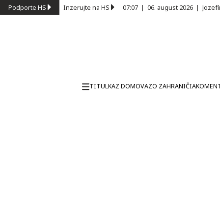
Podporte HS
Inzerujte na HS
07:07
|
06. august 2026
|
Jozef
TITULKA
Z DOMOVA
ZO ZAHRANIČIA
KOMEN