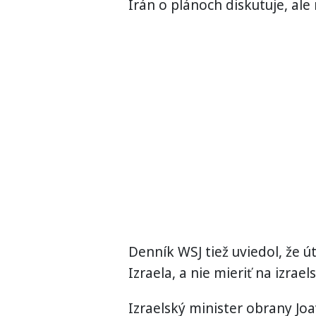
Irán o plánoch diskutuje, al
Denník WSJ tiež uviedol, že ú
Izraela, a nie mieriť na izrae
Izraelský minister obrany Joav