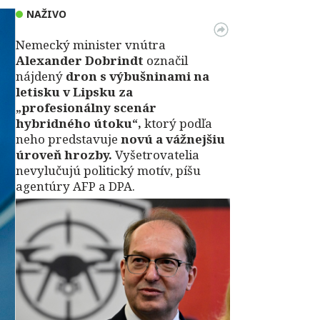
NAŽIVO
Nemecký minister vnútra
Alexander Dobrindt
označil
nájdený
dron s výbušninami na
letisku v Lipsku za
„profesionálny scenár
hybridného útoku“,
ktorý podľa
neho predstavuje
novú a vážnejšiu
úroveň hrozby.
Vyšetrovatelia
nevylučujú politický motív, píšu
agentúry AFP a DPA.