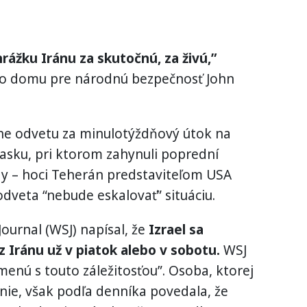
ážku Iránu za skutočnú, za živú,”
ho domu pre národnú bezpečnosť John
kne odvetu za minulotýždňový útok na
asku, pri ktorom zahynuli poprední
dy – hoci Teherán predstaviteľom USA
odveta “nebude eskalovať” situáciu.
ournal (WSJ) napísal, že
Izrael sa
z Iránu už v piatok alebo v sobotu.
WSJ
enú s touto záležitosťou”. Osoba, ktorej
nie, však podľa denníka povedala, že