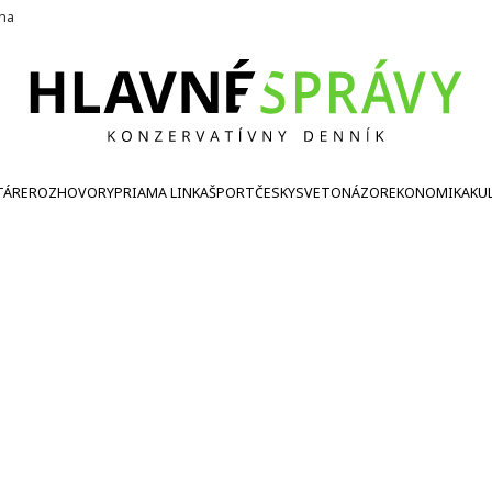
ína
TÁRE
ROZHOVORY
PRIAMA LINKA
ŠPORT
ČESKY
SVETONÁZOR
EKONOMIKA
KU