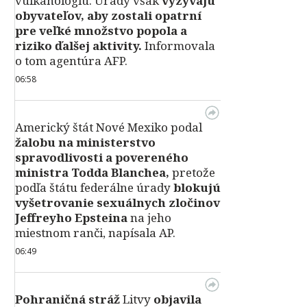
vulkanológiu. Úrady však
vyzývajú
obyvateľov, aby zostali opatrní
pre veľké množstvo popola a
riziko ďalšej aktivity.
Informovala
o tom agentúra AFP.
06:58
Americký štát Nové Mexiko podal
žalobu na ministerstvo
spravodlivosti a povereného
ministra Todda Blanchea,
pretože
podľa štátu federálne úrady
blokujú
vyšetrovanie sexuálnych zločinov
Jeffreyho Epsteina
na jeho
miestnom ranči, napísala AP.
06:49
Pohraničná stráž
Litvy
objavila