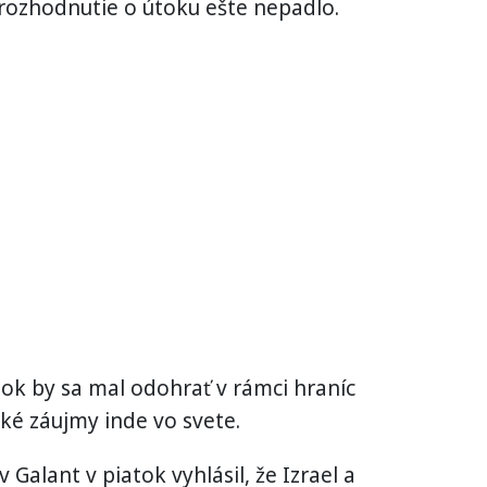
e rozhodnutie o útoku ešte nepadlo.
tok by sa mal odohrať v rámci hraníc
lské záujmy inde vo svete.
 Galant v piatok vyhlásil, že Izrael a