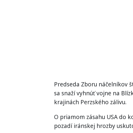
Predseda Zboru náčelníkov 
sa snaží vyhnúť vojne na Blí
krajinách Perzského zálivu.
O priamom zásahu USA do kon
pozadí iránskej hrozby uskuto