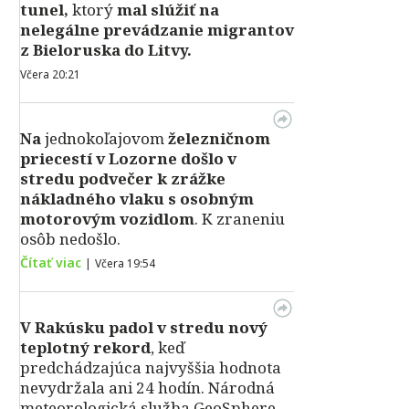
tunel,
ktorý
mal slúžiť na
nelegálne prevádzanie migrantov
z Bieloruska do Litvy.
Včera 20:21
Na
jednokoľajovom
železničnom
priecestí v Lozorne došlo v
stredu podvečer k zrážke
nákladného vlaku s osobným
motorovým vozidlom
. K zraneniu
osôb nedošlo.
Čítať viac
|
Včera 19:54
V Rakúsku padol v stredu nový
teplotný rekord
, keď
predchádzajúca najvyššia hodnota
nevydržala ani 24 hodín. Národná
meteorologická služba GeoSphere