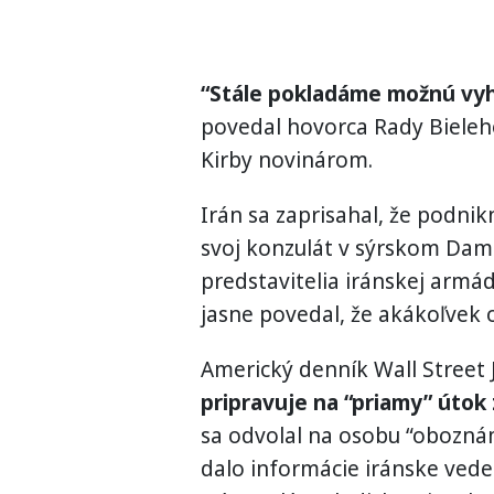
“Stále pokladáme možnú vyhr
povedal hovorca Rady Biele
Kirby novinárom.
Irán sa zaprisahal, že podni
svoj konzulát v sýrskom Dam
predstavitelia iránskej armá
jasne povedal, že akákoľvek 
Americký denník Wall Street J
pripravuje na “priamy” útok 
sa odvolal na osobu “oboznám
dalo informácie iránske vede