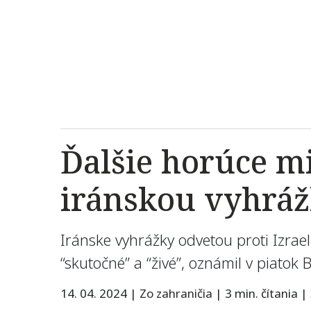
Ďalšie horúce mi
iránskou vyhráž
Iránske vyhrážky odvetou proti Izraelu
“skutočné” a “živé”, oznámil v piatok
14. 04. 2024
|
Zo zahraničia
|
3 min. čítania
|