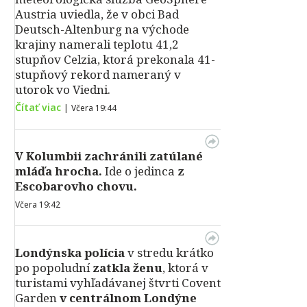
Austria uviedla, že v obci Bad
Deutsch-Altenburg na východe
krajiny namerali teplotu 41,2
stupňov Celzia, ktorá prekonala 41-
stupňový rekord nameraný v
utorok vo Viedni.
Čítať viac
|
Včera 19:44
V Kolumbii zachránili zatúlané
mláďa hrocha.
Ide o jedinca
z
Escobarovho chovu.
Včera 19:42
Londýnska polícia
v stredu krátko
po popoludní
zatkla ženu
, ktorá v
turistami vyhľadávanej štvrti Covent
Garden
v centrálnom Londýne