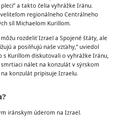
 pleci” a takto čelia vyhrážke Iránu.
 veliteľom regionálneho Centrálneho
ch síl Michaelom Kurillom.
e môžu rozdeliť Izrael a Spojené štáty, ale
žujú a posilňujú naše vzťahy,” uviedol
 s Kurillom diskutovali o vyhrážke Iránu,
smrtiaci nálet na konzulát v sýrskom
a konzulát pripisuje Izraelu.
u?
ým iránskym úderom na Izrael.