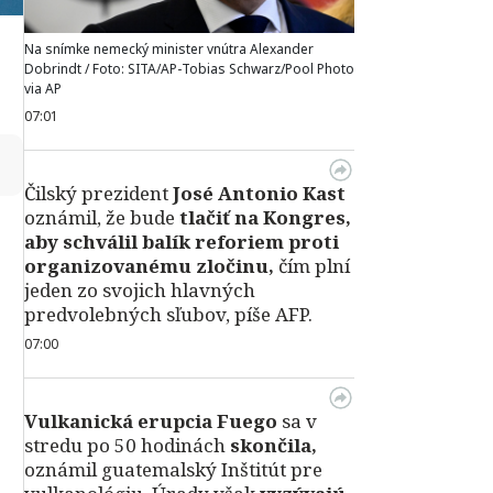
Na snímke nemecký minister vnútra Alexander
Dobrindt / Foto: SITA/AP-Tobias Schwarz/Pool Photo
via AP
07:01
↻
Čilský prezident
José Antonio Kast
oznámil, že bude
tlačiť na Kongres,
aby schválil balík reforiem proti
organizovanému zločinu,
čím plní
jeden zo svojich hlavných
predvolebných sľubov, píše AFP.
07:00
Vulkanická erupcia Fuego
sa v
stredu po 50 hodinách
skončila,
oznámil guatemalský Inštitút pre