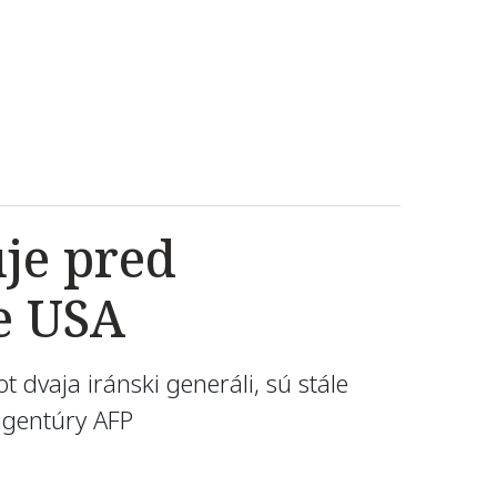
uje pred
e USA
t dvaja iránski generáli, sú stále
 agentúry AFP