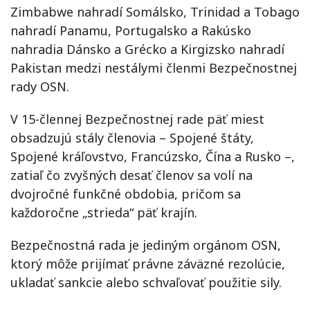
Zimbabwe nahradí Somálsko, Trinidad a Tobago
nahradí Panamu, Portugalsko a Rakúsko
nahradia Dánsko a Grécko a Kirgizsko nahradí
Pakistan medzi nestálymi členmi Bezpečnostnej
rady OSN.
V 15-člennej Bezpečnostnej rade päť miest
obsadzujú stály členovia – Spojené štáty,
Spojené kráľovstvo, Francúzsko, Čína a Rusko –,
zatiaľ čo zvyšných desať členov sa volí na
dvojročné funkčné obdobia, pričom sa
každoročne „strieda“ päť krajín.
Bezpečnostná rada je jediným orgánom OSN,
ktorý môže prijímať právne záväzné rezolúcie,
ukladať sankcie alebo schvaľovať použitie sily.