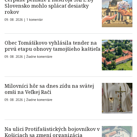
Slovensko mohlo splácať desiatky
rokov
09. 08. 2026 |
1 komentár
Obec Tomášikovo vyhlásila tender na
prvú etapu obnovy tamojšieho kaštieľa
09. 08. 2026 |
Žiadne komentáre
Milovníci hôr sa dnes zídu na svätej
omši na Veľkej Rači
09. 08. 2026 |
Žiadne komentáre
Na ulici Protifašistických bojovníkov v
Košiciach sa zmení organizácia