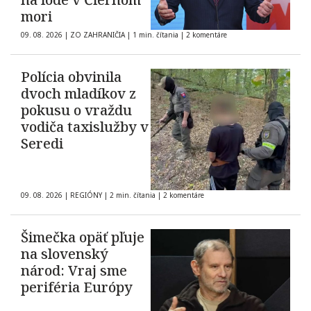
mori
09. 08. 2026
|
ZO ZAHRANIČIA
|
1 min. čítania
|
2 komentáre
Polícia obvinila
dvoch mladíkov z
pokusu o vraždu
vodiča taxislužby v
Seredi
09. 08. 2026
|
REGIÓNY
|
2 min. čítania
|
2 komentáre
Šimečka opäť pľuje
na slovenský
národ: Vraj sme
periféria Európy