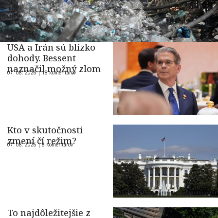
USA a Irán sú blízko
dohody. Bessent
naznačil možný zlom
07. 08. 2026 |
18 komentárov
Kto v skutočnosti
zmení čí režim?
07. 08. 2026 |
8 komentárov
To najdôležitejšie z