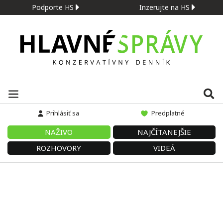
Podporte HS
Inzerujte na HS
Prihlásiť sa
Predplatné
NAŽIVO
NAJČÍTANEJŠIE
ROZHOVORY
VIDEÁ