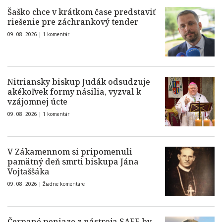
Šaško chce v krátkom čase predstaviť
riešenie pre záchrankový tender
09. 08. 2026 |
1 komentár
Nitriansky biskup Judák odsudzuje
akékoľvek formy násilia, vyzval k
vzájomnej úcte
09. 08. 2026 |
1 komentár
V Zákamennom si pripomenuli
pamätný deň smrti biskupa Jána
Vojtaššáka
09. 08. 2026 |
Žiadne komentáre
Čerpané peniaze z nástroja SAFE by