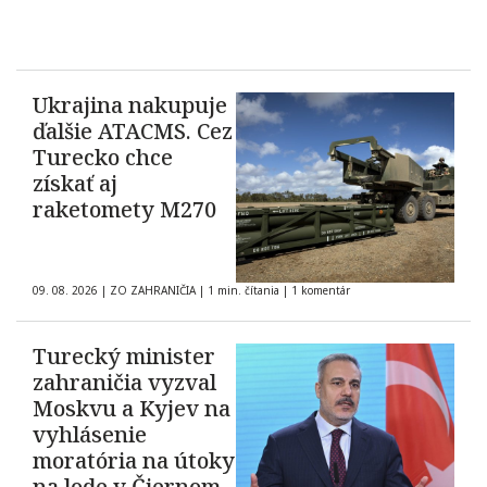
Ukrajina nakupuje
ďalšie ATACMS. Cez
Turecko chce
získať aj
raketomety M270
09. 08. 2026
|
ZO ZAHRANIČIA
|
1 min. čítania
|
1 komentár
Turecký minister
zahraničia vyzval
Moskvu a Kyjev na
vyhlásenie
moratória na útoky
na lode v Čiernom