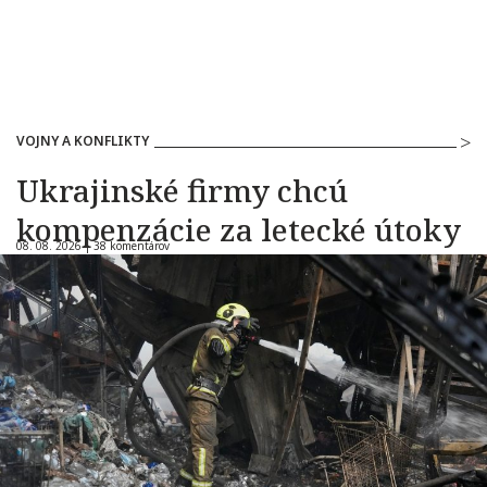
VOJNY A KONFLIKTY
Ukrajinské firmy chcú
kompenzácie za letecké útoky
08. 08. 2026 |
38 komentárov