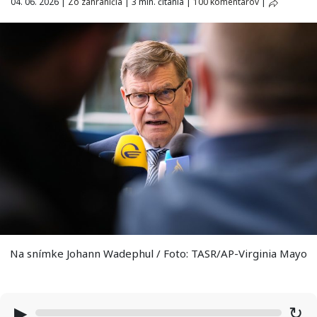
04. 06. 2026
|
Zo zahraničia
|
3 min. čítania
|
100 komentárov
|
Na snímke Johann Wadephul / Foto: TASR/AP-Virginia Mayo
▶
↻