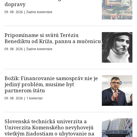
dopravy
09. 08. 2026 |
Žiadne komentáre
Pripomíname si svätú Teréziu
Benediktu od Kríža, pannu a mučenicu
09. 08. 2026 |
Žiadne komentáre
Božik: Financovanie samospráv nie je
jediný problém, musíme byť
partnerom štátu
09. 08. 2026 |
1 komentár
Slovenská technická univerzita a
Univerzita Komenského nevyhovejú
všetkým žiadostiam o ubytovanie na