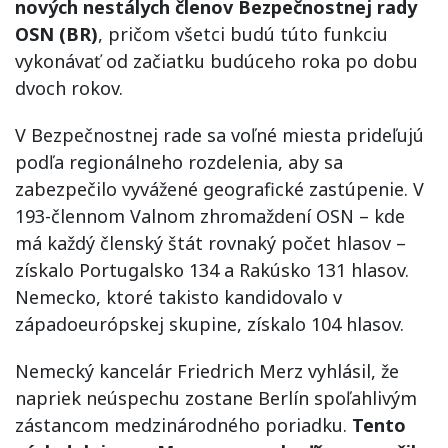
nových nestálych členov Bezpečnostnej rady
OSN (BR)
, pričom všetci budú túto funkciu
vykonávať od začiatku budúceho roka po dobu
dvoch rokov.
V Bezpečnostnej rade sa voľné miesta prideľujú
podľa regionálneho rozdelenia, aby sa
zabezpečilo vyvážené geografické zastúpenie. V
193-člennom Valnom zhromaždení OSN – kde
má každý členský štát rovnaký počet hlasov –
získalo Portugalsko 134 a Rakúsko 131 hlasov.
Nemecko, ktoré takisto kandidovalo v
západoeurópskej skupine, získalo 104 hlasov.
Nemecký kancelár Friedrich Merz vyhlásil, že
napriek neúspechu zostane Berlín spoľahlivým
zástancom medzinárodného poriadku.
Tento