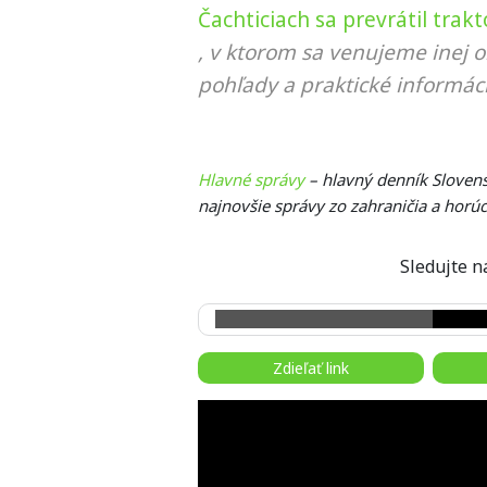
Čachticiach sa prevrátil trak
, v ktorom sa venujeme inej o
pohľady a praktické informáci
Hlavné správy
– hlavný denník Slovens
najnovšie správy zo zahraničia a horú
Sledujte
Zdieľať link