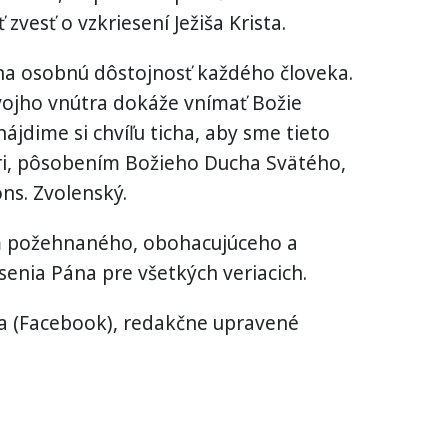
zvesť o vzkriesení Ježiša Krista.
 na osobnú dôstojnosť každého človeka.
svojho vnútra dokáže vnímať Božie
jdime si chvíľu ticha, aby sme tieto
ri, pôsobením Božieho Ducha Svätého,
ns. Zvolenský.
ím požehnaného, obohacujúceho a
senia Pána pre všetkých veriacich.
éza (Facebook), redakčne upravené