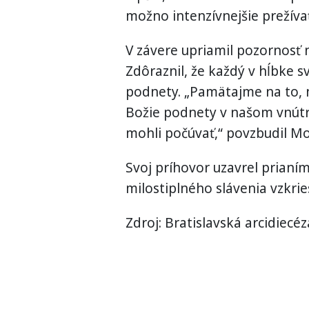
možno intenzívnejšie prežívať 
V závere upriamil pozornosť
Zdôraznil, že každý v hĺbke 
podnety. „Pamätajme na to, ná
Božie podnety v našom vnút
mohli počúvať,“ povzbudil Mo
Svoj príhovor uzavrel prian
milostiplného slávenia vzkrie
Zdroj: Bratislavská arcidiec