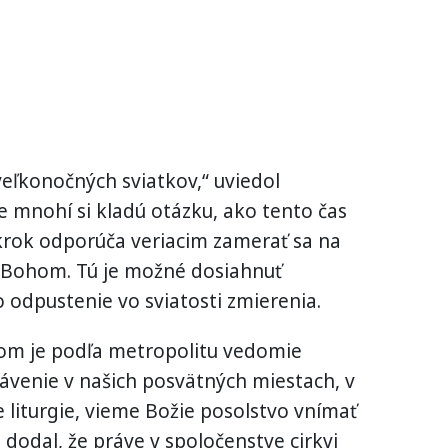
eľkonočných sviatkov,“ uviedol
e mnohí si kladú otázku, ako tento čas
ý krok odporúča veriacim zamerať sa na
 Bohom. Tú je možné dosiahnuť
odpustenie vo sviatosti zmierenia.
m je podľa metropolitu vedomie
lávenie v našich posvätných miestach, v
e liturgie, vieme Božie posolstvo vnímať
a dodal, že práve v spoločenstve cirkvi