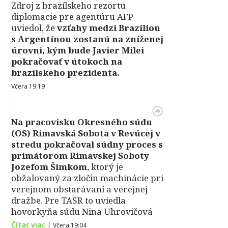
Zdroj z brazílskeho rezortu
diplomacie pre agentúru AFP
uviedol, že
vzťahy medzi Brazíliou
s Argentínou zostanú na zníženej
úrovni, kým bude Javier Milei
pokračovať v útokoch na
brazílskeho prezidenta.
Včera 19:19
Na pracovisku Okresného súdu
(OS) Rimavská Sobota v Revúcej v
stredu pokračoval súdny proces s
primátorom Rimavskej Soboty
Jozefom Šimkom
, ktorý je
obžalovaný za zločin machinácie pri
verejnom obstarávaní a verejnej
dražbe. Pre TASR to uviedla
hovorkyňa súdu Nina Uhrovičová
Čítať viac
|
Včera 19:04