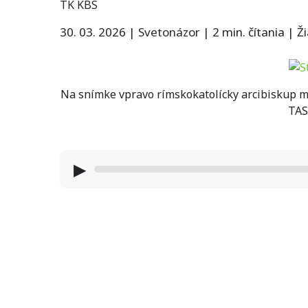
TK KBS
30. 03. 2026
|
Svetonázor
|
2 min. čítania
|
Ž
Na snímke vpravo rímskokatolícky arcibiskup met
TAS
▶