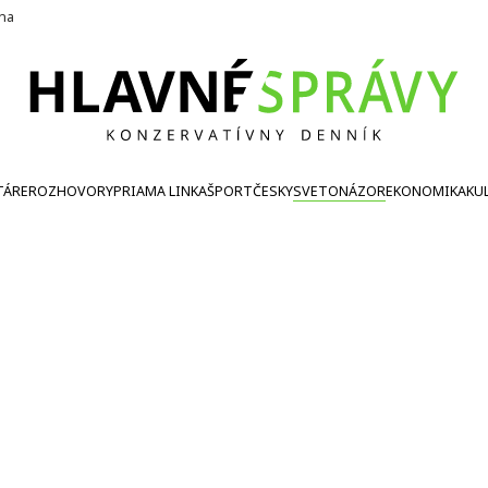
ína
TÁRE
ROZHOVORY
PRIAMA LINKA
ŠPORT
ČESKY
SVETONÁZOR
EKONOMIKA
KU