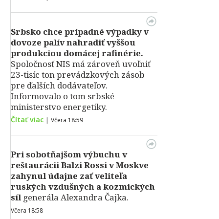
Srbsko chce prípadné výpadky v
dovoze palív nahradiť vyššou
produkciou domácej rafinérie.
Spoločnosť NIS má zároveň uvoľniť
23-tisíc ton prevádzkových zásob
pre ďalších dodávateľov.
Informovalo o tom srbské
ministerstvo energetiky.
Čítať viac
|
Včera 18:59
Pri sobotňajšom výbuchu v
reštaurácii Balzi Rossi v Moskve
zahynul údajne zať veliteľa
ruských vzdušných a kozmických
síl
generála Alexandra Čajka.
Včera 18:58