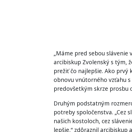
„Máme pred sebou slávenie v
arcibiskup Zvolenský s tým, ž
prežiť čo najlepšie. Ako prv
obnovu vnútorného vzťahu s
predovšetkým skrze prosbu o 
Druhým podstatným rozmero
potreby spoločenstva. „Cez s
našich kostoloch, cez sláveni
lepšie,“ zdôraznil arcibiskup 