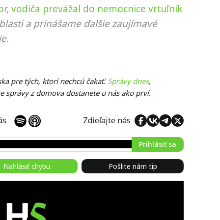
tor, vodiča prevážal do nemocnice vrtuľník
blasti a prinášame ďalšie zaujímavé
e.
ka pre tých, ktorí nechcú čakať.
Správy dnes
,
ce správy z domova dostanete u nás ako prví.
 nás
Zdieľajte nás
Prihlásiť sa
Nahlásiť chybu
Pošlite nám tip