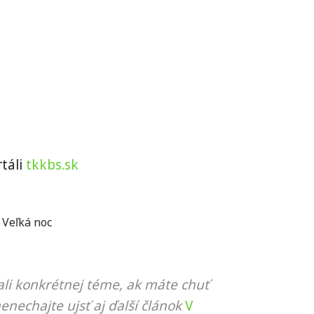
táli
tkkbs.sk
,
Veľká noc
li konkrétnej téme, ak máte chuť
nenechajte ujsť aj ďalší článok
V