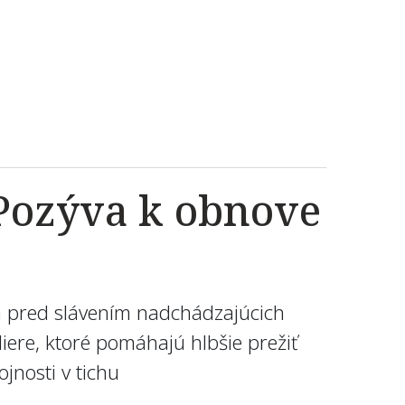
 Pozýva k obnove
im pred slávením nadchádzajúcich
liere, ktoré pomáhajú hlbšie prežiť
ojnosti v tichu