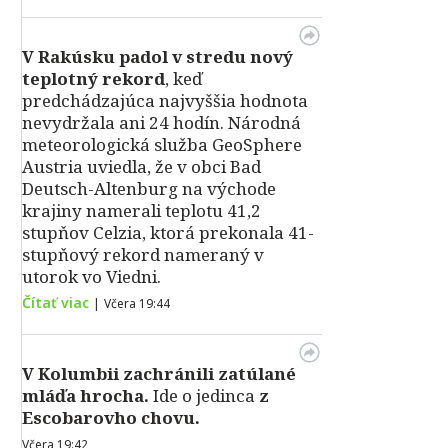
V Rakúsku padol v stredu nový
teplotný rekord
, keď
predchádzajúca najvyššia hodnota
nevydržala ani 24 hodín. Národná
meteorologická služba GeoSphere
Austria uviedla, že v obci Bad
Deutsch-Altenburg na východe
krajiny namerali teplotu 41,2
stupňov Celzia, ktorá prekonala 41-
stupňový rekord nameraný v
utorok vo Viedni.
Čítať viac
|
Včera 19:44
V Kolumbii zachránili zatúlané
mláďa hrocha.
Ide o jedinca
z
Escobarovho chovu.
Včera 19:42