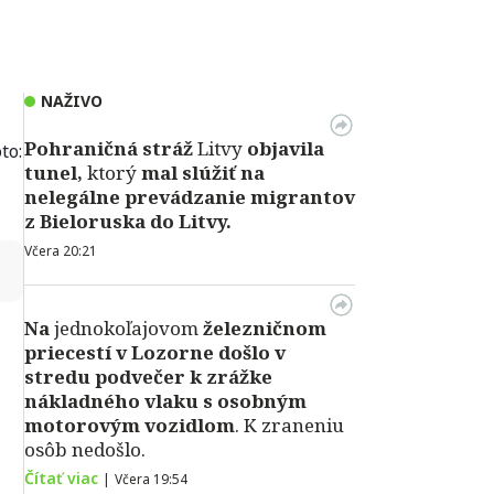
NAŽIVO
Pohraničná stráž
Litvy
objavila
to:
tunel,
ktorý
mal slúžiť na
nelegálne prevádzanie migrantov
z Bieloruska do Litvy.
Včera 20:21
↻
Na
jednokoľajovom
železničnom
priecestí v Lozorne došlo v
stredu podvečer k zrážke
nákladného vlaku s osobným
motorovým vozidlom
. K zraneniu
osôb nedošlo.
Čítať viac
|
Včera 19:54