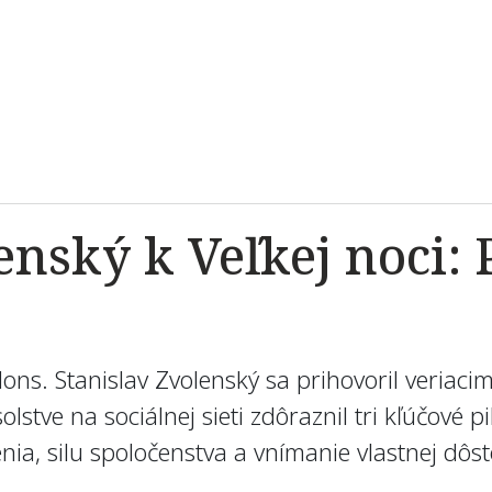
enský k Veľkej noci:
Mons. Stanislav Zvolenský sa prihovoril veriac
stve na sociálnej sieti zdôraznil tri kľúčové pi
nia, silu spoločenstva a vnímanie vlastnej dôst