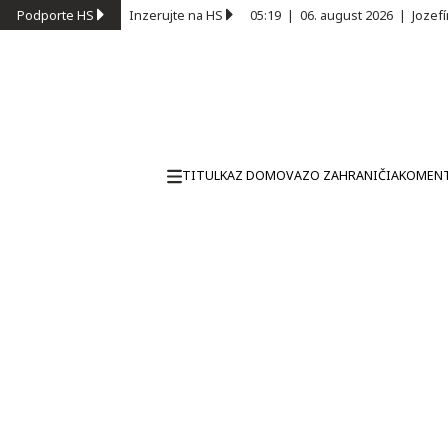
Podporte HS
Inzerujte na HS
05:19
|
06. august 2026
|
Jozef
TITULKA
Z DOMOVA
ZO ZAHRANIČIA
KOMEN