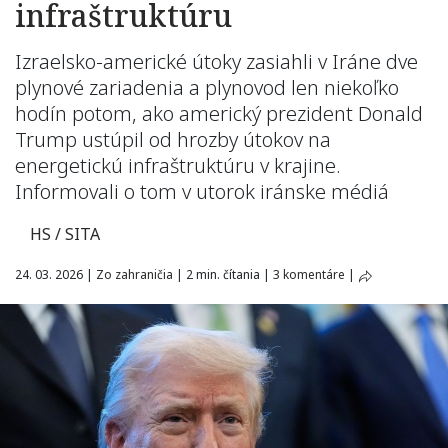
infraštruktúru
Izraelsko-americké útoky zasiahli v Iráne dve
plynové zariadenia a plynovod len niekoľko
hodín potom, ako americký prezident Donald
Trump ustúpil od hrozby útokov na
energetickú infraštruktúru v krajine.
Informovali o tom v utorok iránske médiá
HS / SITA
24. 03. 2026
|
Zo zahraničia
|
2 min. čítania
|
3 komentáre
|