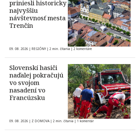
priniesli historicky
najvyššiu
návštevnosť mesta
Trenčín
09. 08. 2026
|
REGIÓNY
|
2 min. čítania
|
2 komentáre
Slovenskí hasiči
naďalej pokračujú
vo svojom
nasadení vo
Francúzsku
09. 08. 2026
|
Z DOMOVA
|
2 min. čítania
|
1 komentár