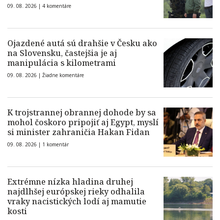
09. 08. 2026 |
4 komentáre
Ojazdené autá sú drahšie v Česku ako
na Slovensku, častejšia je aj
manipulácia s kilometrami
09. 08. 2026 |
Žiadne komentáre
K trojstrannej obrannej dohode by sa
mohol čoskoro pripojiť aj Egypt, myslí
si minister zahraničia Hakan Fidan
09. 08. 2026 |
1 komentár
Extrémne nízka hladina druhej
najdlhšej európskej rieky odhalila
vraky nacistických lodí aj mamutie
kosti