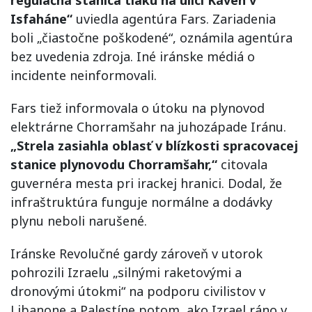
regulačná stanica tlaku na ulici Káveh v
Isfaháne“
uviedla agentúra Fars. Zariadenia
boli „čiastočne poškodené“, oznámila agentúra
bez uvedenia zdroja. Iné iránske médiá o
incidente neinformovali.
Fars tiež informovala o útoku na plynovod
elektrárne Chorramšahr na juhozápade Iránu.
„Strela zasiahla oblasť v blízkosti spracovacej
stanice plynovodu Chorramšahr,“
citovala
guvernéra mesta pri irackej hranici. Dodal, že
infraštruktúra funguje normálne a dodávky
plynu neboli narušené.
Iránske Revolučné gardy zároveň v utorok
pohrozili Izraelu „silnými raketovými a
dronovými útokmi“ na podporu civilistov v
Libanone a Palestíne potom, ako Izrael ráno v