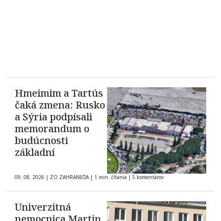
Hmeimim a Tartús
čaká zmena: Rusko
a Sýria podpísali
memorandum o
budúcnosti
základní
09. 08. 2026
|
ZO ZAHRANIČIA
|
1 min. čítania
|
5 komentárov
Univerzitná
nemocnica Martin