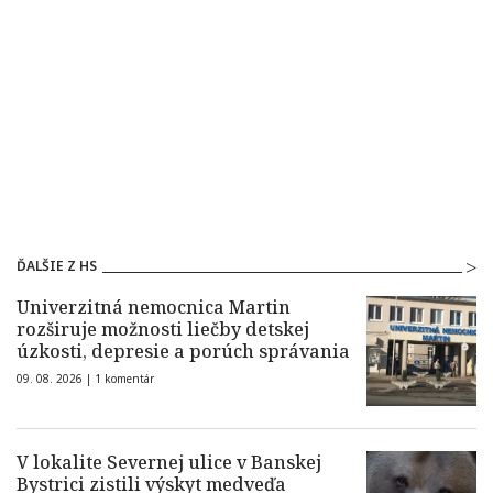
ĎALŠIE Z HS
Univerzitná nemocnica Martin
rozširuje možnosti liečby detskej
úzkosti, depresie a porúch správania
09. 08. 2026 |
1 komentár
V lokalite Severnej ulice v Banskej
Bystrici zistili výskyt medveďa