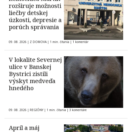
rozširuje možnosti
liečby detskej
úzkosti, depresie a
porúch správania
09. 08. 2026
|
Z DOMOVA
|
1 min. čítania
|
1 komentár
V lokalite Severnej
ulice v Banskej
Bystrici zistili
výskyt medveďa
hnedého
09. 08. 2026
|
REGIÓNY
|
1 min. čítania
|
3 komentáre
Apríl a máj