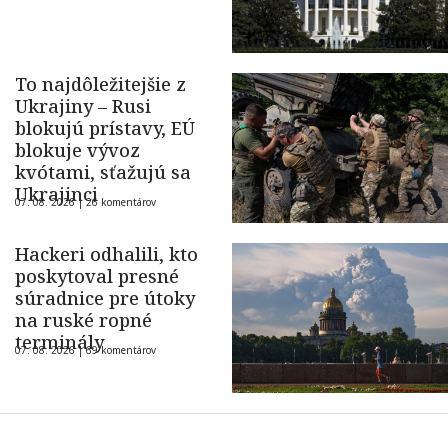
To najdôležitejšie z
Ukrajiny – Rusi
blokujú prístavy, EÚ
blokuje vývoz
kvótami, sťažujú sa
Ukrajinci
07. 08. 2026 |
26 komentárov
Hackeri odhalili, kto
poskytoval presné
súradnice pre útoky
na ruské ropné
terminály
07. 08. 2026 |
69 komentárov