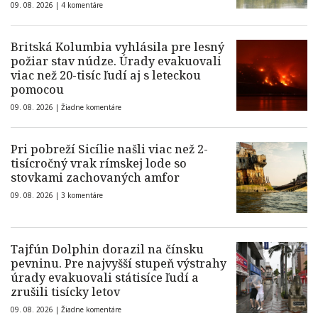
09. 08. 2026 |
4 komentáre
Britská Kolumbia vyhlásila pre lesný
požiar stav núdze. Úrady evakuovali
viac než 20-tisíc ľudí aj s leteckou
pomocou
09. 08. 2026 |
Žiadne komentáre
Pri pobreží Sicílie našli viac než 2-
tisícročný vrak rímskej lode so
stovkami zachovaných amfor
09. 08. 2026 |
3 komentáre
Tajfún Dolphin dorazil na čínsku
pevninu. Pre najvyšší stupeň výstrahy
úrady evakuovali státisíce ľudí a
zrušili tisícky letov
09. 08. 2026 |
Žiadne komentáre