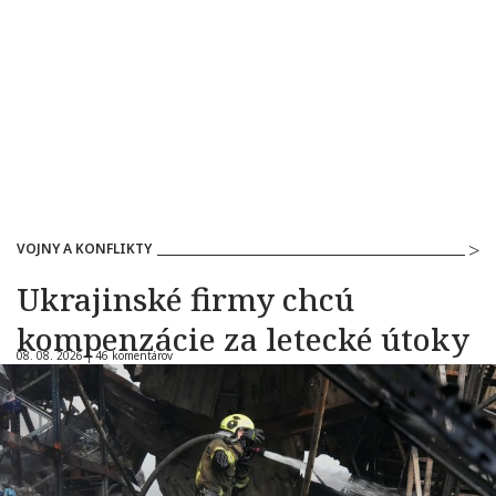
VOJNY A KONFLIKTY
Ukrajinské firmy chcú
kompenzácie za letecké útoky
08. 08. 2026 |
46 komentárov