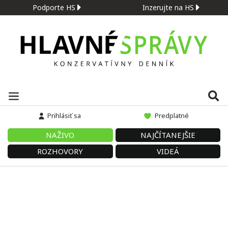
Podporte HS
Inzerujte na HS
Prihlásiť sa
Predplatné
NAŽIVO
NAJČÍTANEJŠIE
ROZHOVORY
VIDEÁ