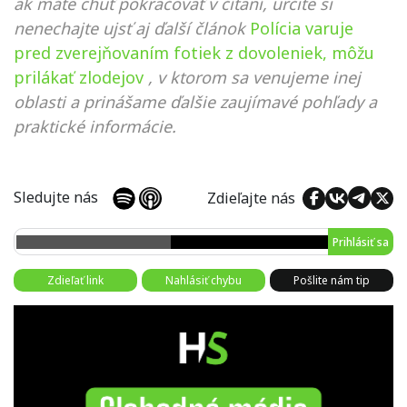
ak máte chuť pokračovať v čítaní, určite si
nenechajte ujsť aj ďalší článok
Polícia varuje
pred zverejňovaním fotiek z dovoleniek, môžu
prilákať zlodejov
, v ktorom sa venujeme inej
oblasti a prinášame ďalšie zaujímavé pohľady a
praktické informácie.
Sledujte nás
Zdieľajte nás
Prihlásiť sa
Zdieľať link
Nahlásiť chybu
Pošlite nám tip