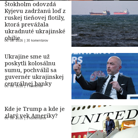
Štokholm odovzdá
Kyjevu zadržanú loď z
ruskej tieňovej flotily,
ktorá prevážala
ukradnuté ukrajinské
obilie
06. 08. 2026 |
30 komentárov
Ukrajine sme už
poskytli kolosálnu
sumu, pochválil sa
guvernér ukrajinskej
centrálnej banky
06. 08. 2026 |
1 komentár
Kde je Trump a kde je
zlatý vek Ameriky?
06. 08. 2026 |
5 komentárov