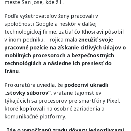
meste San Jose, kde žili.
Podľa vyšetrovateľov ženy pracovali v
spoločnosti Google a neskôr v ďalšej
technologickej firme, zatiaľ čo Khosravi pôsobil
v inom podniku. Trojica mala
zneužiť svoje
pracovné pozície na získanie citlivých údajov o
mobilných procesoroch a bezpečnostných
technológiách a následne ich preniesť do
Iránu
.
Prokuratúra uviedla, že
podozriví ukradli
„stovky súborov“
, vrátane tajomstiev
týkajúcich sa procesorov pre smartfóny Pixel,
ktoré kopírovali na osobné zariadenia a
komunikačné platformy.
„Ide o vypočítanú zradu dôvery jednotlivcami,