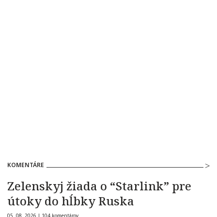
KOMENTÁRE
Zelenskyj žiada o “Starlink” pre
útoky do hĺbky Ruska
05. 08. 2026 |
104 komentárov