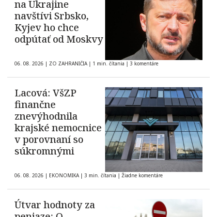
na Ukrajine
navštívi Srbsko,
Kyjev ho chce
odpútať od Moskvy
06. 08. 2026
|
ZO ZAHRANIČIA
|
1 min. čítania
|
3 komentáre
Lacová: VšZP
finančne
znevýhodnila
krajské nemocnice
v porovnaní so
súkromnými
06. 08. 2026
|
EKONOMIKA
|
3 min. čítania
|
Žiadne komentáre
Útvar hodnoty za
peniaze: O