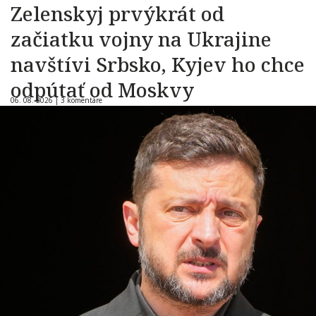
Zelenskyj prvýkrát od
začiatku vojny na Ukrajine
navštívi Srbsko, Kyjev ho chce
odpútať od Moskvy
06. 08. 2026 |
3 komentáre