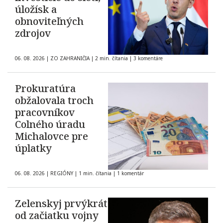
úložísk a
obnoviteľných
zdrojov
06. 08. 2026
|
ZO ZAHRANIČIA
|
2 min. čítania
|
3 komentáre
Prokuratúra
obžalovala troch
pracovníkov
Colného úradu
Michalovce pre
úplatky
06. 08. 2026
|
REGIÓNY
|
1 min. čítania
|
1 komentár
Zelenskyj prvýkrát
od začiatku vojny