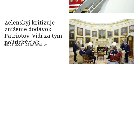
Zelenskyj kritizuje
zníženie dodávok
Patriotov. Vidí za tým
politický tlak
05. 08. 2026 |
22 komentárov