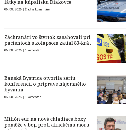
látky na kúpalisku Diakovce
06. 08. 2026 |
Žiadne komentáre
Záchranári vo štvrtok zasahovali pri
pacientoch s kolapsom zatiaľ 83-krát
06. 08. 2026 |
1 komentár
Banská Bystrica otvorila sériu
konferencií o príprave nájomného
bývania
06. 08. 2026 |
1 komentár
Milión eur na nové chladiace boxy
pomôže v boji proti africkému moru