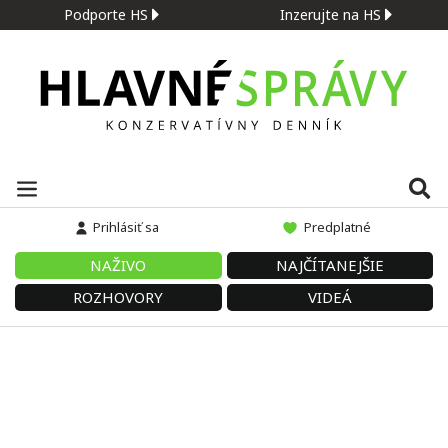
Podporte HS
Inzerujte na HS
Prihlásiť sa
Predplatné
NAŽIVO
NAJČÍTANEJŠIE
ROZHOVORY
VIDEÁ