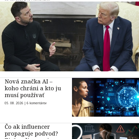
Nová značka AI –
koho chráni a kto ju
musí používať
05. 08. 2026 |
6 komentárov
Čo ak influencer
propaguje podvod?