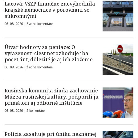
Lacová: VšZP finančne znevýhodnila
krajské nemocnice v porovnaní so
súkromnými
06. 08. 2026 |
Žiadne komentáre
Útvar hodnoty za peniaze: O
vyťaženosti ciest nerozhoduje iba
počet áut, dôležité je aj ich zloženie
06. 08. 2026 |
Žiadne komentáre
Rusínska komunita žiada zachovanie
Múzea rusínskej kultúry, podporili ju
primátori aj odborné inštitúcie
06. 08. 2026 |
2 komentáre
Polícia zasahuje pri úniku neznámej