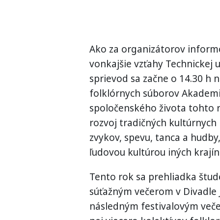
Ako za organizátorov inform
vonkajšie vzťahy Technickej 
sprievod sa začne o 14.30 h 
folklórnych súborov Akademic
spoločenského života tohto 
rozvoj tradičných kultúrnych
zvykov, spevu, tanca a hudby,
ľudovou kultúrou iných krajín
Tento rok sa prehliadka štude
súťažným večerom v Divadle 
následným festivalovým veče