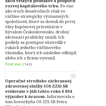
akcií veľkých podnikov a podporiť
rozvoj kapitálového trhu.
Po viac
ako troch desaťročiach však vo
väčšine strategicky významných
spoločností, ktoré sa dostali do prvej
vlny kupónovej privatizácie v
bývalom Československu, drobní
akcionári prakticky zmizli. Ich
podiely sa postupne sústredili v
rukách jedného väčšinového
vlastníka, ktorý ich následne odkúpil
alebo ich z firiem vytesnil.
Čítať viac
|
14:22
Operačné stredisko záchrannej
zdravotnej služby (OS ZZS) SR
evidovalo v júli tohto roku 6 894
výjazdov k úrazom.
Informovala o
tom hovorkyňa OS ZZS SR Petra