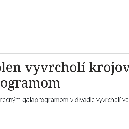
len vyvrcholí kroj
programom
ečným galaprogramom v divadle vyvrcholí vo