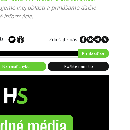
ujeme inej oblasti a prinášame ďalšie
é informácie.
 nás
Zdieľajte nás
Prihlásiť sa
Nahlásiť chybu
Pošlite nám tip