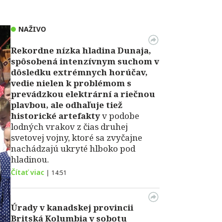
NAŽIVO
Rekordne nízka hladina Dunaja,
spôsobená intenzívnym suchom v
dôsledku extrémnych horúčav,
vedie nielen k problémom s
prevádzkou elektrární a riečnou
plavbou, ale odhaľuje tiež
historické artefakty
v podobe
lodných vrakov z čias druhej
svetovej vojny, ktoré sa zvyčajne
nachádzajú ukryté hlboko pod
hladinou.
Čítať viac
|
14:51
Úrady v kanadskej provincii
Britská Kolumbia v sobotu