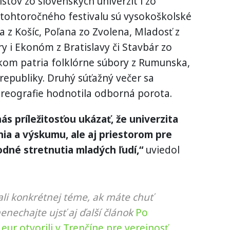
istov zo slovenských univerzít i zo
 tohtoročného festivalu sú vysokoškolské
a z Košíc, Poľana zo Zvolena, Mladosť z
ry i Ekonóm z Bratislavy či Stavbár zo
íkom patria folklórne súbory z Rumunska,
republiky. Druhý súťažný večer sa
choreografie hodnotila odborná porota.
s príležitosťou ukázať, že univerzita
nia a výskumu, ale aj priestorom pre
odné stretnutia mladých ľudí,“
uviedol
li konkrétnej téme, ak máte chuť
nenechajte ujsť aj ďalší článok
Po
eur otvorili v Trenčíne pre verejnosť