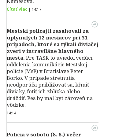
Klimešová.
Čítať viac
|
14:17
Mestskí policajti zasahovali za
uplynulých 12 mesiacov pri 31
prípadoch, ktoré sa týkali diviačej
zveri v intraviláne hlavného
mesta.
Pre TASR to uviedol vedúci
oddelenia komunikácie Mestskej
polície (MsP) v Bratislave Peter
Borko. V prípade stretnutia
neodporúča približovať sa, kŕmiť
diviaky, fotiť ich zblízka alebo
dráždiť. Pes by mal byť zároveň na
vôdzke.
14:14
Polícia v sobotu (8. 8.) večer