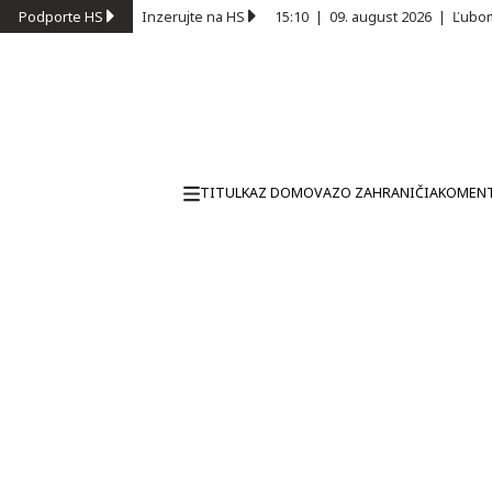
Podporte HS
Inzerujte na HS
15:10
|
09. august 2026
|
Ľubom
TITULKA
Z DOMOVA
ZO ZAHRANIČIA
KOMEN