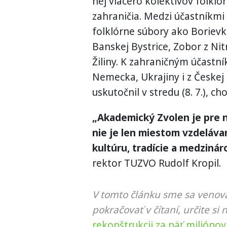
nej viacero kolektívov folklor
zahraničia. Medzi účastníkmi
folklórne súbory ako Borievk
Banskej Bystrice, Zobor z Nit
Žiliny. K zahraničným účastn
Nemecka, Ukrajiny i z Českej 
uskutočnil v stredu (8. 7.), 
„Akademický Zvolen je pre ná
nie je len miestom vzdeláva
kultúru, tradície a medzinár
rektor TUZVO Rudolf Kropil.
V tomto článku sme sa venova
pokračovať v čítaní, určite si 
rekonštrukcii za päť miliónov 