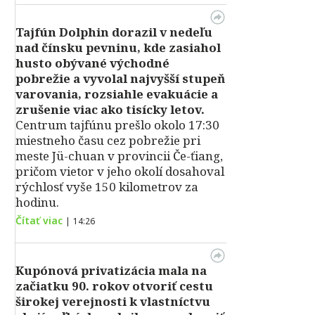
Tajfún Dolphin dorazil v nedeľu
nad čínsku pevninu, kde zasiahol
husto obývané východné
pobrežie a vyvolal najvyšší stupeň
varovania, rozsiahle evakuácie a
zrušenie viac ako tisícky letov.
Centrum tajfúnu prešlo okolo 17:30
miestneho času cez pobrežie pri
meste Jü-chuan v provincii Če-ťiang,
pričom vietor v jeho okolí dosahoval
rýchlosť vyše 150 kilometrov za
hodinu.
Čítať viac
|
14:26
Kupónová privatizácia mala na
začiatku 90. rokov otvoriť cestu
širokej verejnosti k vlastníctvu