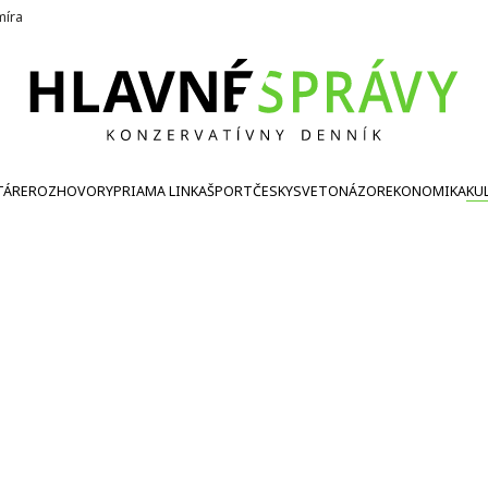
íra
TÁRE
ROZHOVORY
PRIAMA LINKA
ŠPORT
ČESKY
SVETONÁZOR
EKONOMIKA
KU