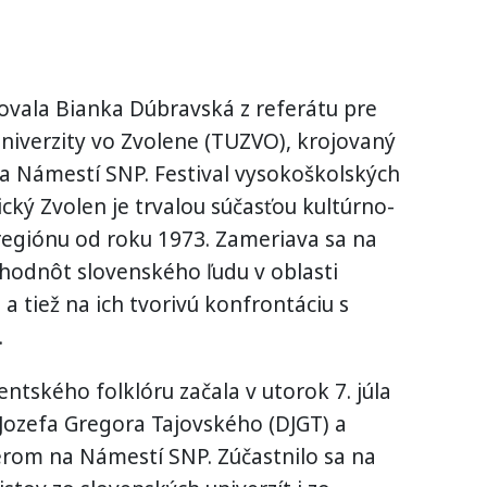
ovala Bianka Dúbravská z referátu pre
univerzity vo Zvolene (TUZVO), krojovaný
na Námestí SNP. Festival vysokoškolských
ký Zvolen je trvalou súčasťou kultúrno-
regiónu od roku 1973. Zameriava sa na
 hodnôt slovenského ľudu v oblasti
 a tiež na ich tvorivú konfrontáciu s
.
ntského folklóru začala v utorok 7. júla
Jozefa Gregora Tajovského (DJGT) a
rom na Námestí SNP. Zúčastnilo sa na