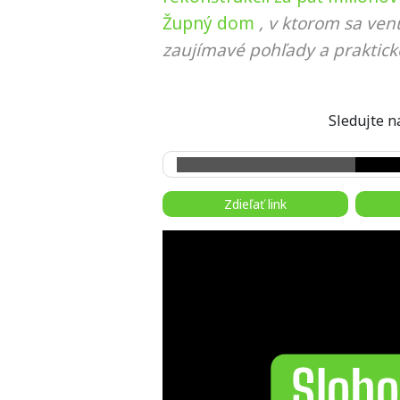
Župný dom
, v ktorom sa ven
zaujímavé pohľady a praktick
Sledujte
Zdieľať link