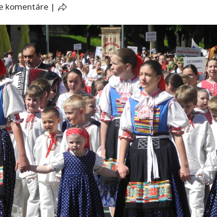
e komentáre
|